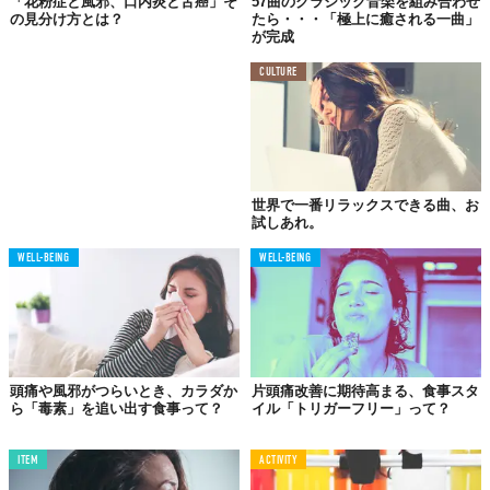
「花粉症と風邪、口内炎と舌癌」そ
57曲のクラシック音楽を組み合わせ
の見分け方とは？
たら・・・「極上に癒される一曲」
この世界は、もっと広いはずだ。
が完成
CULTURE
世界で一番リラックスできる曲、お
試しあれ。
WELL-BEING
WELL-BEING
頭痛や風邪がつらいとき、カラダか
片頭痛改善に期待高まる、食事スタ
ら「毒素」を追い出す食事って？
イル「トリガーフリー」って？
ITEM
ACTIVITY