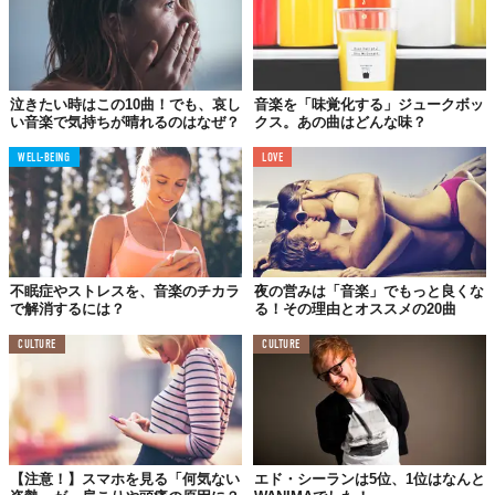
泣きたい時はこの10曲！でも、哀し
音楽を「味覚化する」ジュークボッ
い音楽で気持ちが晴れるのはなぜ？
クス。あの曲はどんな味？
WELL-BEING
LOVE
不眠症やストレスを、音楽のチカラ
夜の営みは「音楽」でもっと良くな
で解消するには？
る！その理由とオススメの20曲
CULTURE
CULTURE
【注意！】スマホを見る「何気ない
エド・シーランは5位、1位はなんと