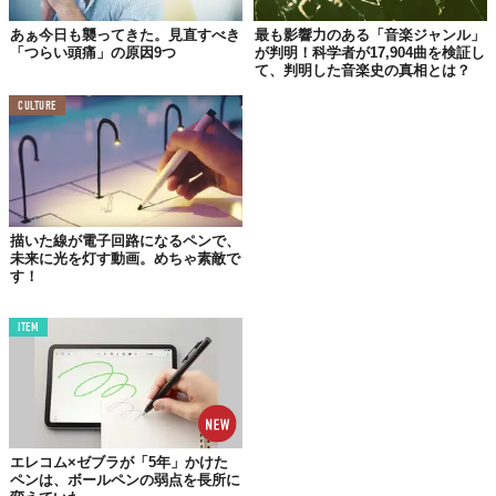
あぁ今日も襲ってきた。見直すべき
最も影響力のある「音楽ジャンル」
「つらい頭痛」の原因9つ
が判明！科学者が17,904曲を検証し
て、判明した音楽史の真相とは？
CULTURE
描いた線が電子回路になるペンで、
未来に光を灯す動画。めちゃ素敵で
す！
ITEM
エレコム×ゼブラが「5年」かけた
ペンは、ボールペンの弱点を長所に