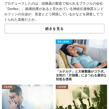
プロデュースしたのは、頭痛薬の製造で知られるブラジルの会社
「Dorflex」。鎮痛効果があると言われている神経伝達物質エンド
ルフィンの分泌が、音楽とどう関係しているかなどを調査してつ
くられた楽曲だとか。
続きを見る
「アナ・カロリーナ」×科学者
ブラジルポップスで頭痛緩和？
WELL-BEING
楽曲制作は、グラミーに2度ノミネートされたことがあるミュージ
シャン「アナ・カロリーナ」と、マルク・ブロック大学（仏）の
科学者によって進められました。
下記4曲は、YouTubeアカウント「
Ana Carolina Dorflex Music
「ルナルナ」と大塚製薬がコラボ。
Experiment
」で公開されているもの。低いヴォーカルが特徴的で
女性の「片頭痛」にまつわる適切な
対処を啓発
ゆったりとしたサウンドです。
CULTURE
CULTURE