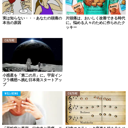
過去に、世界で一番リラックスできる楽曲はどれかを調査した研
究で、『
Weightless
』が選ばれ話題になりましたが、こちらは効
実は知らない・・・あなたの頭痛の
片頭痛は、おいしく改善できる時代
果を狙って作ったもの。4曲合計で10分ちょいですから、頭痛が
本当の原因
に。悩める人々のために作られたク
ッキー
劇的に和らぐかどうかは別としても、効いたらラッキー程度と捉
えて試してみる価値はあるかもしれません。
CULTURE
小惑星を「第二の月」に。宇宙イン
フラ構想へ挑む日本発スタートアッ
プ
WELL-BEING
CULTURE
Reference:
anacarolinaVEVO
,
Publicis Brasil
,
JustMusicTV
TABI LABO