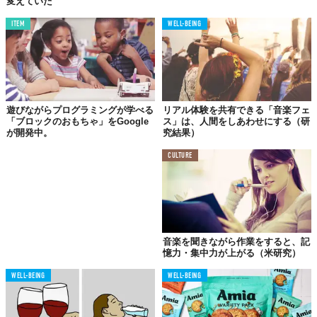
変えていた
ITEM
WELL-BEING
遊びながらプログラミングが学べる
リアル体験を共有できる「音楽フェ
「ブロックのおもちゃ」をGoogle
ス」は、人間をしあわせにする（研
が開発中。
究結果）
CULTURE
音楽を聞きながら作業をすると、記
憶力・集中力が上がる（米研究）
WELL-BEING
WELL-BEING