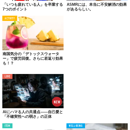
アメリカの国立生物工学情報センター「
NCBI
」によれば、クラシ
「いつも疲れている人」を卒業する
ASMRには、本当に不安解消の効果
7つのポイント
があるらしい。
ック音楽を聞きながら眠ることで、不眠症を解消する効果が確認
されたようです。睡眠薬なんて飲まなくても、音楽で快適な睡眠
ACTIVITY
を手に入れられるってこと！？
02.
いい意味で
南国気分の「デトックスウォータ
ストレスに鈍感になれる
ー」で疲労回復。さらに若返り効果
も！？
あんまり驚きの事実ではないかもしれませんが、ストレスを誘発
する化学物質を減少させるなんて話も。なんとなくリラックスす
LOVE
るなと感じる曲、それは科学的にも確かな効果と言えそうです
ね。ちなみに、
世界一リラックスできる曲
なんてものも。
03.
自己認識能力を高める
AIにハマる人の共通点——自己愛と
「不確実性への弱さ」の正体
NCBIに掲載されている
調査
では、音楽が人々のムードを良くし、
ITEM
WELL-BEING
感情を高ぶらせるとか。なかでも、自己認識能力の向上が顕著だ