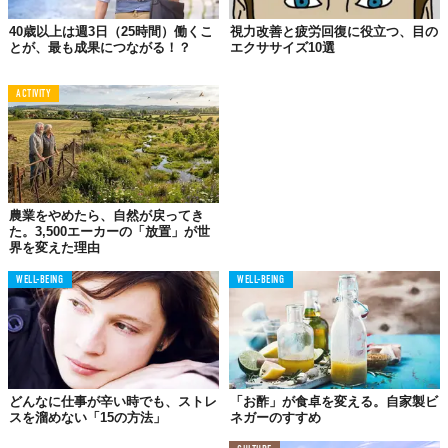
40歳以上は週3日（25時間）働くこ
視力改善と疲労回復に役立つ、目の
また、「
WebMD
」によれば、音楽には痛みを和らげる効果が見
とが、最も成果につながる！？
エクササイズ10選
られたそうです。特定のジャンルによるものではなく、本人の関
心に強く依存しているのだそう。つらいことがあったときには、
ACTIVITY
大好きな音楽を聞くっていうのも有効な方法かもしれませんね。
05.
アップテンポな曲で
農業をやめたら、自然が戻ってき
パフォーマンス
向上
た。3,500エーカーの「放置」が世
界を変えた理由
WELL-BEING
WELL-BEING
どんなに仕事が辛い時でも、ストレ
「お酢」が食卓を変える。自家製ビ
スを溜めない「15の方法」
ネガーのすすめ