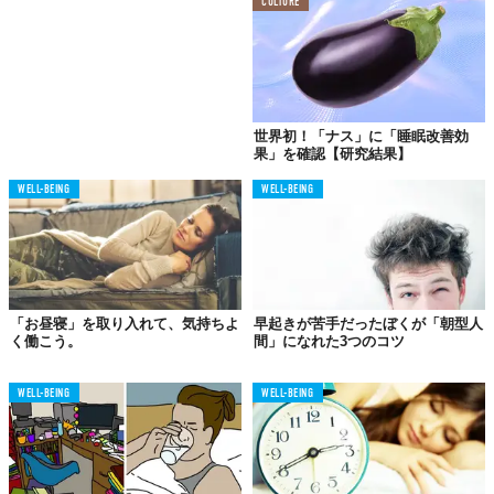
CULTURE
「The New York Times」に掲載されている
調査
で、自転車のライ
世界初！「ナス」に「睡眠改善効
ダーにそれぞれテンポの違う楽曲を聴いてもらい、そのパフォー
果」を確認【研究結果】
マンスを測りました。すると、テンポが下がることで心拍数が低
WELL-BEING
WELL-BEING
下。さらに、テンポが上がった場合にはそうでない場合と比べ、
同じ時間でも長距離を走っていたことがわかったそうです。
06.
「お昼寝」を取り入れて、気持ちよ
早起きが苦手だったぼくが「朝型人
体力の回復が早まる？
く働こう。
間」になれた3つのコツ
「The Journal of Strength & Conditioning Research」による
調査
では、ハードな運動のあとに大好きな音楽を聴くことで、疲労の
WELL-BEING
WELL-BEING
回復スピードが早まることが実証されたとか。エクササイズ中の
みならず、汗を流したあとも音楽を聴きましょう。