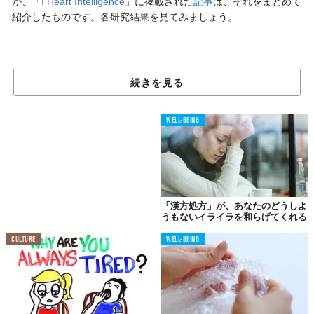
が、「
I Heart Intelligence
」に掲載された
記事
は、それをまとめて
紹介したものです。各研究結果を見てみましょう。
01.
音楽を聴いて眠ろう
続きを見る
WELL-BEING
「漢方処方」が、あなたのどうしよ
うもないイライラを和らげてくれる
CULTURE
WELL-BEING