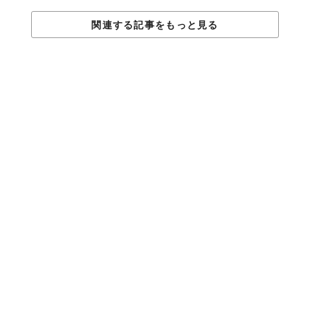
関連する記事をもっと見る
08.
ストレス対策に
テンポの早い音楽はストレスに打ち勝つカンフル剤にもなりま
す。
調査
によれば、バスケットボールプレイヤーが試合前に音楽
を聴いたところ、パフォーマンスが向上、ストレス値が下がった
ことが確認されたそうです。
09.
認知能力が向上し
仕事の生産性が上がるかも
作業中に音楽をかけることで、集中力を上げて生産性を向上させ
ると考えられているようです。ちなみに、ルーチンやクリエイテ
ィブなど、
業種によっても相性のいい音楽は異なる
模様。
10.