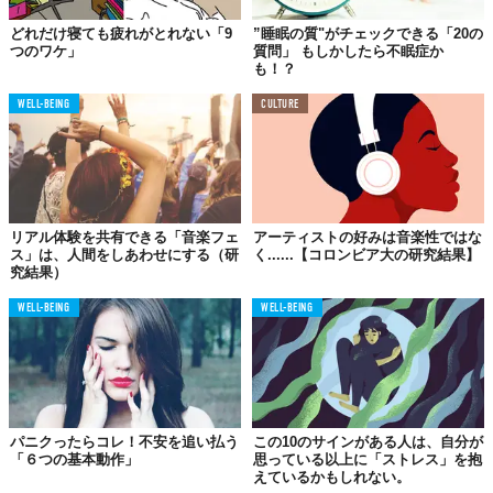
07.
どれだけ寝ても疲れがとれない「9
”睡眠の質"がチェックできる「20の
脳卒中にも…
つのワケ」
質問」 もしかしたら不眠症か
も！？
WELL-BEING
CULTURE
リアル体験を共有できる「音楽フェ
アーティストの好みは音楽性ではな
ス」は、人間をしあわせにする（研
く......【コロンビア大の研究結果】
究結果）
WELL-BEING
WELL-BEING
フィンランドで行われた
調査
によれば、1日に2時間音楽を聴いた
パニクったらコレ！不安を追い払う
この10のサインがある人は、自分が
ところ、脳卒中の治癒が早まり機能改善が見られたそう。言語能
「６つの基本動作」
思っている以上に「ストレス」を抱
力や興味関心のレベルが上がったというから驚きです。
えているかもしれない。