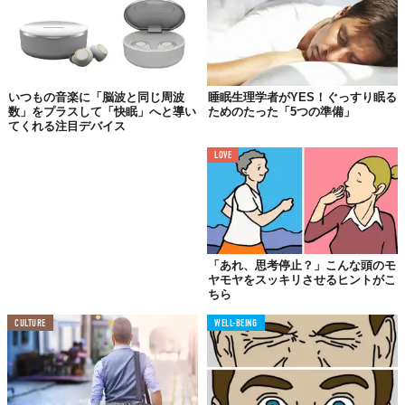
ったとか。同時に社会認識に関してもレベルが向上するんだと
か。
いつもの音楽に「脳波と同じ周波
睡眠生理学者がYES！ぐっすり眠る
04.
数」をプラスして「快眠」へと導い
ためのたった「5つの準備」
好きな音楽を聴くと
てくれる注目デバイス
痛みが…
LOVE
「あれ、思考停止？」こんな頭のモ
ヤモヤをスッキリさせるヒントがこ
ちら
CULTURE
WELL-BEING