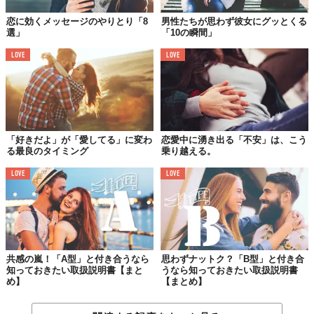
恋に効くメッセージのやりとり「8
男性たちが思わず彼女にグッとくる
13.
選」
「10の瞬間」
真夜中でも、あなたに会いに来る
LOVE
LOVE
14.
あなたの耳たぶを引っ張る
「好きだよ」が「愛してる」に変わ
恋愛中に湧き出る「不安」は、こう
15.
る最良のタイミング
乗り越える。
あなたのペニスに名前を付ける
LOVE
LOVE
共感の嵐！「A型」と付き合うなら
思わずナットク？「B型」と付き合
知っておきたい取扱説明書【まと
うなら知っておきたい取扱説明書
め】
【まとめ】