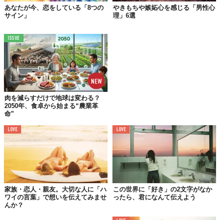
あなたが今、恋をしている「8つの
やきもちや嫉妬心を感じる「男性心
06.
サイン」
理」6選
あなたの前で涙を流すことをためらわない
ISSUE
07.
あなたの趣味に、自分も挑戦したがる
08.
肉を減らすだけで地球は変わる？
毎日ランチタイムになると、「今日のメニューはこれ」と連
2050年、食卓から始まる“農業革
絡をくれる
命”
LOVE
LOVE
09．
ノーメイクのセルフィを送ってくれる
家族・恋人・親友。大切な人に「ハ
この世界に「好き」の2文字がなか
ワイの言葉」で想いを伝えてみませ
ったら、君になんて伝えよう
んか？