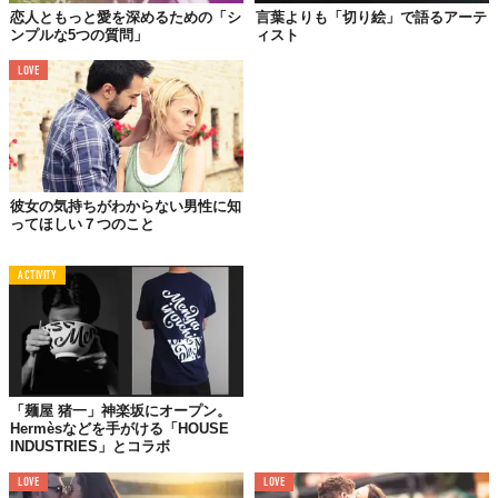
恋人ともっと愛を深めるための「シ
言葉よりも「切り絵」で語るアーテ
ンプルな5つの質問」
ィスト
LOVE
彼女の気持ちがわからない男性に知
01.
ってほしい７つのこと
あなたの手をぎゅっと握る
ACTIVITY
02.
無言で
あなたを
見つめる
03.
「麺屋 猪一」神楽坂にオープン。
あなたのために、ペットの名前をたくさん考える
Hermèsなどを手がける「HOUSE
INDUSTRIES」とコラボ
LOVE
LOVE
04.