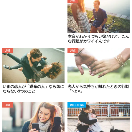
LOVE
本音がわかりづらい彼だけど、こん
な行動がカワイイんです
LOVE
LOVE
10.
あなたのために、慣れない料理を
する
いまの恋人が「運命の人」なら気に
恋人から気持ちが離れたときの行動
ならない9つのこと
「○と×」
11.
あなたのことをチラチラ見る
LOVE
WELL-BEING
12.
あなたの前で激怒する