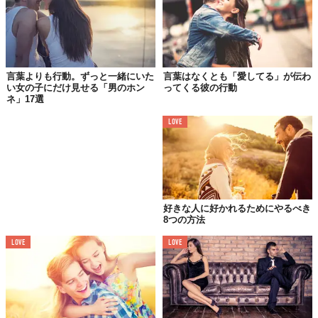
あなたがしたSNSの投稿すべてに「いいね！」する
05.
あなたのペットに好かれようとする
言葉よりも行動。ずっと一緒にいた
言葉はなくとも「愛してる」が伝わ
い女の子にだけ見せる「男のホン
ってくる彼の行動
ネ」17選
LOVE
好きな人に好かれるためにやるべき
8つの方法
LOVE
LOVE