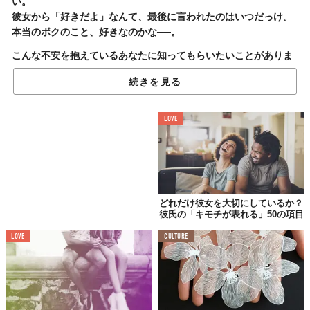
い。
彼女から「好きだよ」なんて、最後に言われたのはいつだっけ。
本当のボクのこと、好きなのかな──。
こんな不安を抱えているあなたに知ってもらいたいことがありま
す。彼女が「好き」という言葉を口にできないのは、たった2文字
続きを見る
で表すのがもったいないくらい、あなたを心から想っているか
ら。幾度もの恋愛をかさね、「好き」という言葉の無力さを思い
知ったから。そして、気持ちは日々の行動で示すものだと悟った
LOVE
から。
じゃあ、具体的にどんな行動で「好き」を表してるの？
「
Your Tango
」に掲載されていた
Rebecca Jane Stokes
氏の
記
事
から、いくつかの例を紹介します。
どれだけ彼女を大切にしているか？
彼氏の「キモチが表れる」50の項目
LOVE
CULTURE