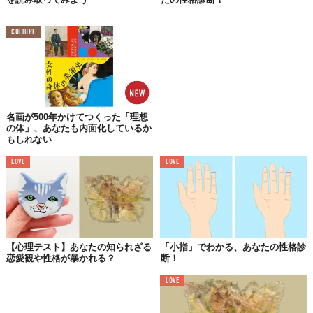
4本目の線が意味するもの
CULTURE
4本線がある人は、とても稀です。幸福、もしくは不幸。人によっ
て大きく分かれます。ただ、
子宝に恵まれ長生きする傾向
があり
ます
もしその線が曲がっていたり、短いからと言って心配は無用。誰
名画が500年かけてつくった「理想
かに人生をコントロールされているという明示で、人生の目標を
の体」、あなたも内面化しているか
もしれない
達成するために必要な変化を自分で理解しているとも言えます。
自分の長所の可能性や強みを信じ、それを多いに発揮してくださ
LOVE
LOVE
い。
Licensed material used with permission by
Higher Perspective
TABI LABO
この世界は、もっと広いはずだ。
【心理テスト】あなたの知られざる
「小指」でわかる、あなたの性格診
恋愛観や性格が暴かれる？
断！
LOVE