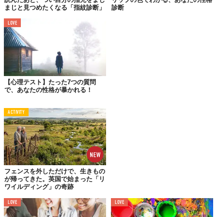
まじと見つめたくなる「指紋診断」
診断
たいていの人たちは、手首に2〜3本の線があります。手のひらに
LOVE
最も近い1本目の線は最も注目すべきだと言えます。あなたの健康
状態を示しているからです。
もしこの線が太く、長ければ、健康そのもの。
一方、ある時点で2本に分裂していたり、途切れている場合は、生
活を変えたいという気持ちの表れ。他にも途切れている線がある
【心理テスト】たった7つの質問
で、あなたの性格が暴かれる！
とすれば何をしても夢が叶わないという印…、かもしれません。
ACTIVITY
2本目の線が意味するもの
次は2本目の線。
太く、長いという人はいずれ幸福や成功
を手に入
れられるでしょう。また、
くっきりと目立った線を持つ人は、富
や財産を得るチャンス
に恵まれていると言えます。
フェンスを外しただけで、生きもの
が帰ってきた。英国で始まった「リ
分裂していたり途切れていれば、お金に苦労する人生になる可能
ワイルディング」の奇跡
性が…。
LOVE
LOVE