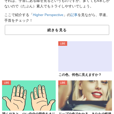
それは、手首にある線を見るというものですが、多くても4本しか
ないので（たぶん）素人でもトライしやすいでしょう。
ここで紹介する「
Higher Perspective
」の
記事
を見ながら、早速、
手首をチェック！
続きを見る
1本目の線が意味するもの
LOVE
この色、何色に見えますか？
LOVE
LOVE
読んだあと、つい自分の指先をまじ
リップの色でわかる、あなたの性格