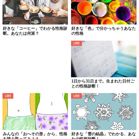
3本目の線が意味するもの
好きな「コーヒー」でわかる性格診
好きな「色」で分かっちゃうあなた
断。あなたは何派？
の性格
LOVE
1日から31日まで。生まれた日付ご
との性格診断！
LOVE
LOVE
多くはないのですが、線が3本ある人もいます。それが太く長い場
合は、
公私ともに大きな影響力を持ち、多くの人の記憶に残る存
在
となるでしょう。
みんなの「おへその形」から、性格
好きな「雪の結晶」でわかる、あな
を読み取ってみよう
たの性格診断！