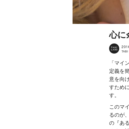
心に
201
TAB
「マイ
定義を
意を向
すため
す。
このマ
るのが
の『あ