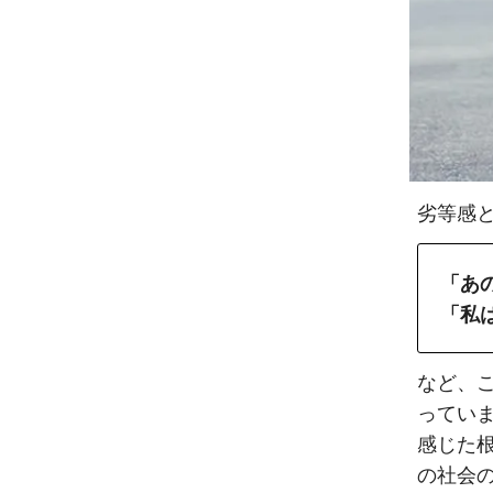
劣等感
「あ
「私
など、
ってい
感じた
の社会