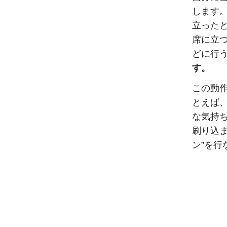
します
立った
席に立
どに行
す。
この動
とえば
な気持
刷り込
ン”を