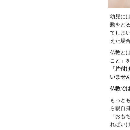
幼児に
動をと
てしま
えた場
仏教と
こと」
「片付
いませ
仏教で
もっと
ら親自
「おも
ればい