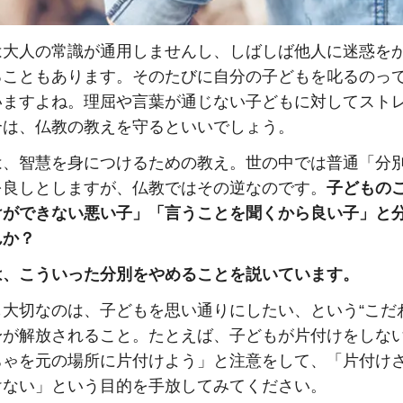
は大人の常識が通用しませんし、しばしば他人に迷惑を
ることもあります。そのたびに自分の子どもを叱るのっ
いますよね。理屈や言葉が通じない子どもに対してスト
合は、仏教の教えを守るといいでしょう。
は、智慧を身につけるための教え。世の中では普通「分
を良しとしますが、仏教ではその逆なのです。
子どもの
けができない悪い子」「言うことを聞くから良い子」と
んか？
は、こういった分別をやめることを説いています。
も大切なのは、子どもを思い通りにしたい、という“こだ
身が解放されること。たとえば、子どもが片付けをしな
ちゃを元の場所に片付けよう」と注意をして、「片付け
けない」という目的を手放してみてください。