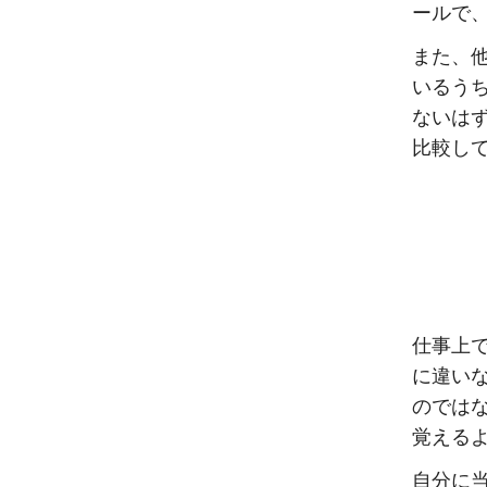
ールで
また、
いるう
ないは
比較し
仕事上
に違い
のでは
覚える
自分に