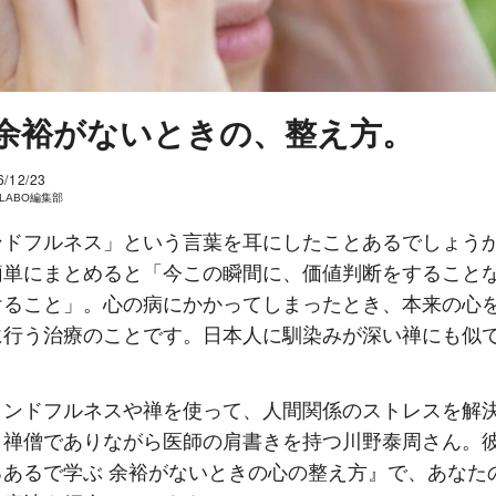
余裕がないときの、整え方。
6/12/23
I LABO編集部
ンドフルネス」という言葉を耳にしたことあるでしょう
簡単にまとめると「今この瞬間に、価値判断をすること
けること」。心の病にかかってしまったとき、本来の心
に行う治療のことです。日本人に馴染みが深い禅にも似
インドフルネスや禅を使って、人間関係のストレスを解
、禅僧でありながら医師の肩書きを持つ川野泰周さん。
るあるで学ぶ 余裕がないときの心の整え方』で、あなた