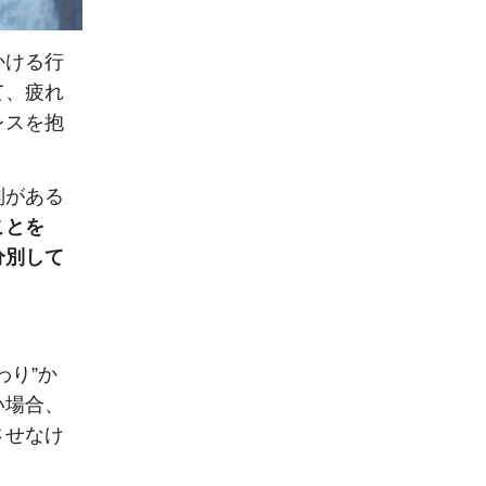
かける行
て、疲れ
レスを抱
別がある
ことを
分別して
わり”か
い場合、
させなけ