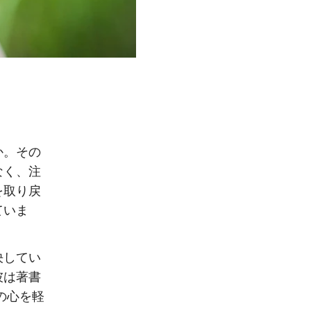
か。その
なく、注
を取り戻
ていま
決してい
彼は著書
の心を軽