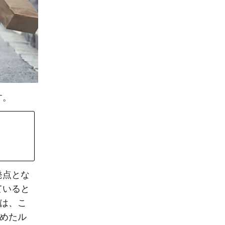
す。
発点とな
ていると
のは、こ
決めたル