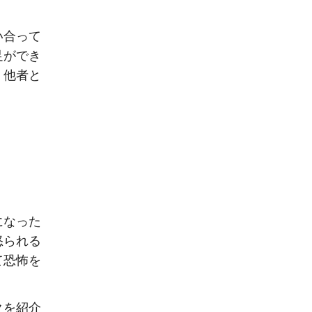
い合って
足ができ
、他者と
になった
怒られる
て恐怖を
クを紹介