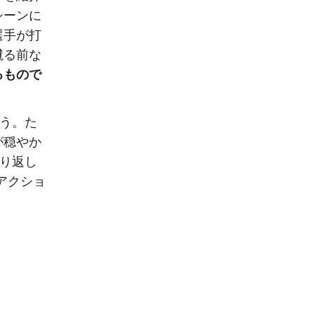
シーンに
選手が打
蹴る前な
るもので
ょう。た
が穏やか
繰り返し
アクショ