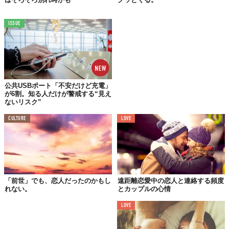
のことで頭がいっぱいに決まってる。もしくは、自分が何をして
いるか知られたくないか、あなたとは話す価値がないと思ってい
ISSUE
るか…。
本当に好きだったり興味のある人から連絡がきたら、すぐに返信
するでしょ？
だけど、興味もなく付き合いをスタートしてしまったときは、自
分からは連絡をしないもの。12時間たっても24時間たっても。正
公共USBポート「不安だけど充電」
が6割。知る人だけが警戒する“見え
直、私自身もこんな感じでラインを引いていたわ。
ないリスク”
CULTURE
LOVE
03.
何かに利用されただけ？
あんなに助けてきてあげたのに、今や相手にもされない。
必要な
ものが手に入ったら、あなたの役目は終わり。
さようならってい
「前世」でも、恋人だったのかもし
遠距離恋愛中の恋人と連絡する頻度
うわけ。
れない。
とカップルの心情
別れようとまではしてなくても、あなたの優先順位は下がってる
LOVE
でしょうね。そして、あなたは気づくの。タイミングがすべてな
んだって。