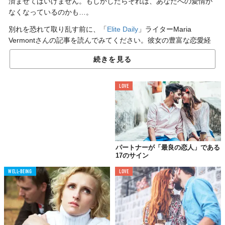
済ませてはいけません。もしかしたらそれは、あなたへの愛情が
なくなっているのかも…。
別れを恐れて取り乱す前に、「
Elite Daily
」ライターMaria
Vermontさんの記事を読んでみてください。彼女の豊富な恋愛経
験が教えてくれる「あなたが恋人に遊ばれてる決定的な7つのサイ
続きを見る
ン」は、どれもうなずけるものばかり。改めて不自然な点に気づ
けたら、ちょっと冷静になれませんか？
LOVE
01.
やっぱり一番は
携帯電話
パートナーが「最良の恋人」である
17のサイン
WELL-BEING
LOVE