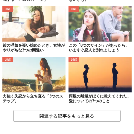
LOVE
LOVE
あなたのために時間をつくってくたり、尽くしてくれたり。まさ
に、これはゲームの初期段階。
毎日のように電話やメッセージを
彼の浮気を疑い始めたとき、女性が
この「8つのサイン」があったら、
して、1日中連絡が途絶えない、なんてこともあった。
やりがちな3つの間違い
いますぐ恋人と別れましょう
でも、それって徐々に収まってきてない？連絡も会うのも面倒そ
LOVE
LOVE
うにしている恋人に、ちょっと変だなって思うかも。理由もない
のにそんなことが起こるはずない！ってね。
相手をかばうわけじゃないけど、こればっかりは仕方ないこと。
なんでも最初は夢中になるけど、物事は変わっていく。手に入っ
力強く失恋から立ち直る「3つのス
両親の離婚がぼくに教えてくれた、
てしまえば努力もしなくなるし、興味だってなくなってくる。他
テップ」
愛についての3つのこと
の誰かに興味を持ってしまうこともあるわ。
あなたが期待するよりも相手の中で低くランキングされているな
関連する記事をもっと見る
ら、早く別れを告げるべき。
でも相手はあなたをキープして、利
用してくるかもしれない。それを許してしまったら、また残念な
ことになるでしょうね。