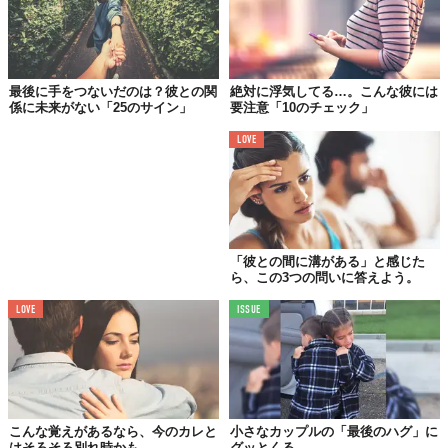
最後に手をつないだのは？彼との関
絶対に浮気してる…。こんな彼には
係に未来がない「25のサイン」
要注意「10のチェック」
LOVE
「彼との間に溝がある」と感じた
ら、この3つの問いに答えよう。
メッセージの返信がない？そんなの普通じゃないわ。理由があっ
LOVE
ISSUE
て返信しないこともあると思うけど、ひとつだけはっきりと言え
ることがある。
私だったら、自分が話をしたい人には返信をする。
数時間くらい返信がないのは、忙しいからかもしれない。でも、
こんな覚えがあるなら、今のカレと
小さなカップルの「最後のハグ」に
何時間たっても何も連絡がないのって、確実にあなた以外の誰か
はそろそろ別れ時かも
グッとくる。