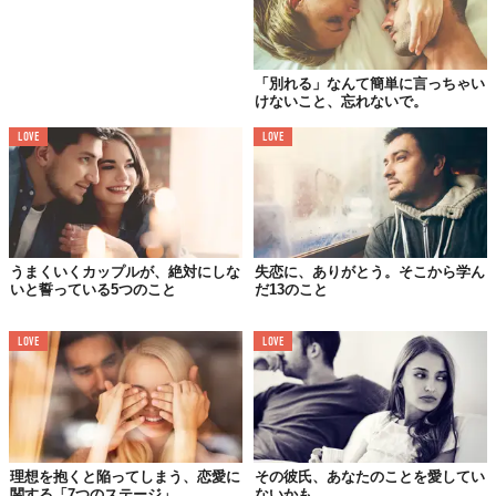
04.
「別れる」なんて簡単に言っちゃい
ソーシャルメディア
けないこと、忘れないで。
これに関しては、もう私から言う必要はないわね。
LOVE
LOVE
05.
あなたのために時間を
作ってくれてた
うまくいくカップルが、絶対にしな
失恋に、ありがとう。そこから学ん
いと誓っている5つのこと
だ13のこと
LOVE
LOVE
理想を抱くと陥ってしまう、恋愛に
その彼氏、あなたのことを愛してい
関する「7つのステージ」
ないかも。