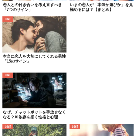
恋人との付き合いを考え直すべき
いまの恋人が「本気か遊びか」を見
「7つのサイン」
極めるには？【まとめ】
LOVE
理由もないのにサイレントモードにしたり、画面を下向きに置い
てる？
本当に恋人を大切にしてくれる男性
「15のサイン」
そもそも隠してたり、ロックをかけていたり、部屋を出ていくと
きには必ず持っていったり…
そんなの絶対に怪しい。あなたがい
LOVE
なくなった瞬間にコソコソしてるはず。
でも、だからって「携帯を見せて」なんて絶対に言っちゃダメ。
たぶん見せてくれないし、ケンカになるわよね。
なぜ、チャットボットを手放せなく
02.
なる？AI依存を招く性格と心理
急に音信不通になる
LOVE
LOVE