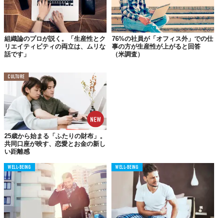
組織論のプロが説く。「生産性とク
76%の社員が「オフィス外」での仕
リエイティビティの両立は、ムリな
事の方が生産性が上がると回答
話です」
（米調査）
CULTURE
その1、パソコンを開いて作業するも良し。
25歳から始まる「ふたりの財布」。
共同口座が映す、恋愛とお金の新し
い距離感
WELL-BEING
WELL-BEING