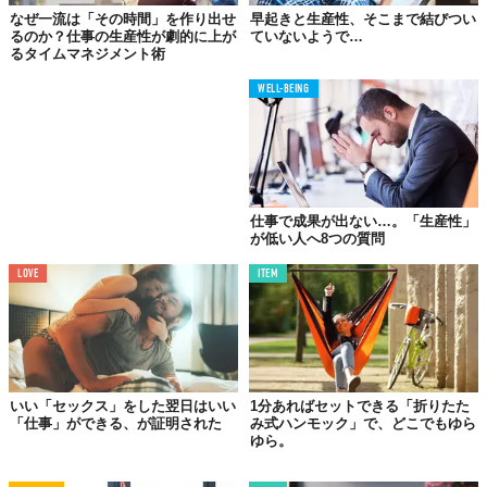
なぜ一流は「その時間」を作り出せ
早起きと生産性、そこまで結びつい
るのか？仕事の生産性が劇的に上が
ていないようで…
るタイムマネジメント術
その2、ノートとペンを置いて没頭するも良し。
WELL-BEING
仕事で成果が出ない…。「生産性」
が低い人へ8つの質問
LOVE
ITEM
その3、横に座って肘をかけても良し。
いい「セックス」をした翌日はいい
1分あればセットできる「折りたた
「仕事」ができる、が証明された
み式ハンモック」で、どこでもゆら
ゆら。