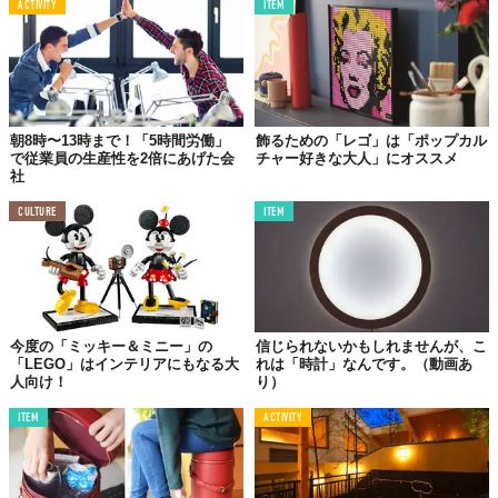
ACTIVITY
ITEM
朝8時〜13時まで！「5時間労働」
飾るための「レゴ」は「ポップカル
で従業員の生産性を2倍にあげた会
チャー好きな大人」にオススメ
社
CULTURE
ITEM
その4、普通の背もたれにしても良し。
デザインしたのは
プロじゃなくて学生たち
今度の「ミッキー＆ミニー」の
信じられないかもしれませんが、こ
「LEGO」はインテリアにもなる大
れは「時計」なんです。（動画あ
人向け！
り）
これらは、バルセロナにあるEINAの学生らによるプロジェクト
「Way On」がデザインしたもの。アカデミックとプロフェッショ
ITEM
ACTIVITY
ナルの間を繋ぐWay Onは、社会に新しいアプローチをしていく取
り組みを実践。今回の椅子は「Satelite Milano 2017」の展示にむ
けて用意されたものだそう。