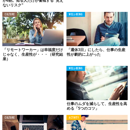
が6割。知る人だけが警戒する“見え
ないリスク”
CULTURE
WELL-BEING
たとえば、こんな感じです。
「リモートワーカー」は幸福度だけ
「週休3日」にしたら、仕事の生産
じゃなく、生産性が・・・（研究結
性が劇的に上がった
果）
「大人用の木馬」は
WELL-BEING
楽しみ方いろいろ
子どもの頃、なんだか理由もなく乗っているだけで楽しかった
「木馬」。その大人バージョンとも言える椅子が、この「TROTE
CHAIR」。
仕事のムダを減らして、生産性を高
実際には「木馬」以外にもいろいろな使い方ができて便利なんで
める「5つのコツ」
す。
CULTURE
ACTIVITY