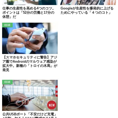
仕事の生産性を高める4つのコツ。
Googleが生産性を爆発的に上げる
ポイントは「52分の労働と17分の
ためにやっている「４つのコト」
休憩」だ
ISSUE
木馬みたいにまたがって、ゆらゆらするのが正解！
【スマホセキュリティに警告】アジ
ア圏でAndroidのマルウェア感染が
拡大中。新種の「トロイの木馬」が
発見
ISSUE
公共USBポート「不安だけど充電」