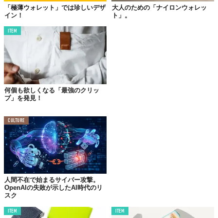
「身体の動作に馴染む」をコンセプトにしている〈meanswhile〉
「極薄ウォレット」では珍しいデザ
大人のための「ナイロンウォレッ
ならではの機構。それをシンプルに落とし込むデザインに惚れま
イン！
ト」。
した。
ITEM
ON／OFF問わず使っていますが、手に馴染んできました。
本当に重宝しています。
何個も欲しくなる「最強のクリッ
プ」を発見！
CULTURE
人間不在で始まるサイバー攻撃。
OpenAIの失敗が示したAI時代のリ
スク
ITEM
ITEM