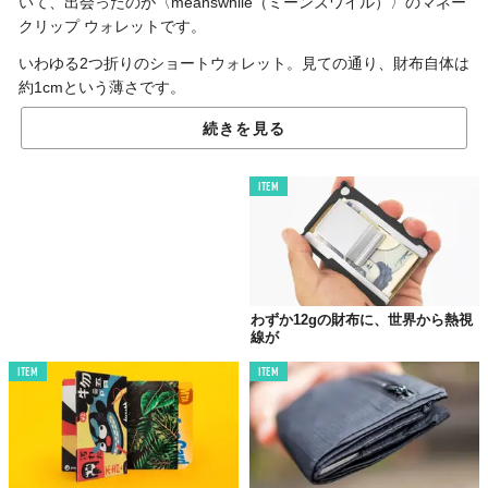
いて、出会ったのが〈meanswhile（ミーンズワイル）〉のマネー
クリップ ウォレットです。
いわゆる2つ折りのショートウォレット。見ての通り、財布自体は
約1cmという薄さです。
スーツのポケットはもちろんのこと、Tシャツの胸ポケットに入
続きを見る
るぐらいコンパクトになっています。
薄い財布と言ってもいろいろあると思いますが、マネークリップ
ITEM
ウォレットは、片側が開いて小銭まで収納できます（写真下参
照）。僕は札やカードと小銭を分けて持ちたくないので、これは
うれしい仕様です。
また、クリップでピタッと札を留められるようにもなっていま
す。固定されていることで、必要な枚数だけサッと取り出すこと
わずか12gの財布に、世界から熱視
線が
ができます。
ITEM
ITEM
ギミック満載ですが、それでいて革がコードバンというのが最大
のポイントかもしれません。そもそも僕はスーツに合わせる財布
を探していました。「薄い」と同じぐらい「上質である」ことも
重要です。