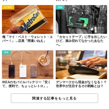
ACTIVITY
ITEM
小林周平／イラストレーター・グラフィックデザイナー
俺「マイ・ベスト・ウォレット・エ
「カセットテープ」に手を出したい
美術大学を卒業後、点々と。2015年よりフリーランスで活動を開始。ピザが好き
バー！」→店員「間違いねえ」
けど、踏み切れてなかったあなた
（亀有の「JUN'S PIZZA」のブランディングとかやってます）。現在はグラフィッ
へ。
クデザインの傍ら、TABI LABOでイラストレーターとしても活動中です。
ITEM
CULTURE
Photo by
元家健吾
今、僕らがリアルに使っているもの、使えるもの。『
ビー
』の記
事は、毎日1本公開中です。
IKEAのモバイルバッテリー「安く
デンマークから現金がなくなる！？
て、便利で、ちょっとレトロ」。
世界中が注目するその戦略とは？
関連する記事をもっと見る