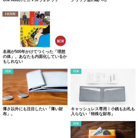
CULTURE
名画が500年かけてつくった「理想
の体」、あなたも内面化しているか
もしれない
ITEM
ITEM
薄さ以外にも注目したい「薄い財
キャッシュレス専用！小銭もお札も
布」。
入らない「特殊な財布」
ITEM