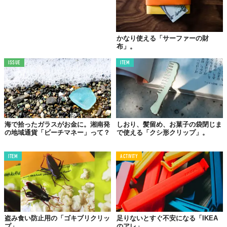
かなり使える「サーファーの財
布」。
ISSUE
ITEM
海で拾ったガラスがお金に。湘南発
しおり、髪留め、お菓子の袋閉じま
の地域通貨「ビーチマネー」って？
で使える「クシ形クリップ」。
ITEM
ACTIVITY
盗み食い防止用の「ゴキブリクリッ
足りないとすぐ不安になる「IKEA
プ」
のアレ」