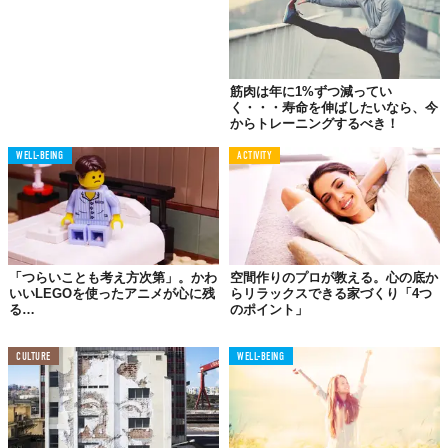
筋肉は年に1%ずつ減ってい
く・・・寿命を伸ばしたいなら、今
からトレーニングするべき！
WELL-BEING
ACTIVITY
「つらいことも考え方次第」。かわ
空間作りのプロが教える。心の底か
いいLEGOを使ったアニメが心に残
らリラックスできる家づくり「4つ
る…
のポイント」
CULTURE
WELL-BEING