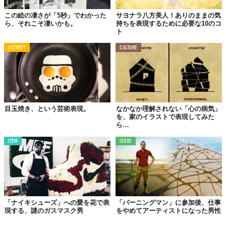
この絵の凄さが「5秒」でわかった
サヨナラ八方美人！ありのままの気
ら、それこそ凄いかも。
持ちを表現するために必要な10のコ
ト
ACTIVITY
CULTURE
目玉焼き、という芸術表現。
なかなか理解されない「心の病気」
を、家のイラストで表現してみた
ら…
ITEM
ISSUE
「ナイキシューズ」への愛を花で表
「バーニングマン」に参加後、仕事
現する、謎のガスマスク男
をやめてアーティストになった男性