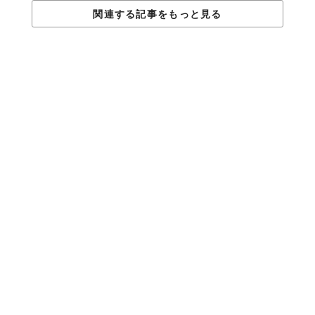
関連する記事をもっと見る
男性にだけ許された、生きるための本能とでもいうのでしょう
か。女性としてどこか惹かれるところを感じるのは私だけ？