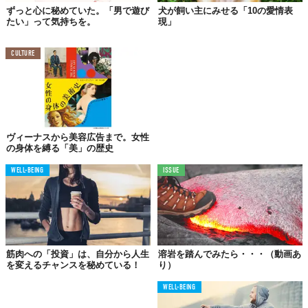
ずっと心に秘めていた。「男で遊び
犬が飼い主にみせる「10の愛情表
たい」って気持ちを。
現」
CULTURE
ヴィーナスから美容広告まで。女性
の身体を縛る「美」の歴史
WELL-BEING
ISSUE
筋肉への「投資」は、自分から人生
溶岩を踏んでみたら・・・（動画あ
を変えるチャンスを秘めている！
り）
WELL-BEING