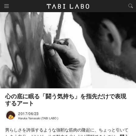
心の底に眠る「闘う気持ち」を指先だけで表現
するアート
2017/06/23
Haruka Yamasaki (TABI LABO )
男らしさを誇張するような強靭な筋肉の隆起に、ちょっと引いて