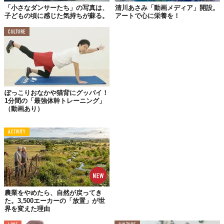
「小さなダンサーたち」の写真は、
清川あさみ「動画メディア」開設。
子どもの頃に感じた気持ちが蘇る。
アートで心に栄養を！
有史以来、戦い続ける男たち。浮き上がる筋肉は力の象徴。そこ
に強烈に惹かれたアーティストは、
闘志に燃える強靭な肉体
を表
CULTURE
現するようになりました。
みずからの“指”でなぞりながら、思いのままに。
絵筆や道具に遮られることなく、感覚を研ぎ澄ませながら描くス
タイルは、どこか野生的にも見えてきます。こうすることで、
ぽっこりおなかや猫背にグッバイ！
trolioの中で眠っている「本能」を目覚めさせているのかもしれま
1分間の「最強体幹トレーニング」
せん。
（動画あり）
ACTIVITY
解き放たれる「闘い」の本能
農業をやめたら、自然が戻ってき
た。3,500エーカーの「放置」が世
界を変えた理由