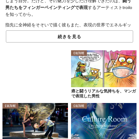
しまう自分。だけど、その魅力を少しだけ理解できたのは、
闘う
男たちをフィンガーペインティングで表現
するアーティストtroilo
を知ってから。
指先に全神経をそそいで描く彼もまた、表現の世界でエネルギッ
シュに戦い続けているようにも見えませんか。
続きを見る
燃えたぎる「感情」に
CULTURE
触れながら描く
癌と闘うリアルな気持ちを、マンガ
で表現した男性
CULTURE
CULTURE