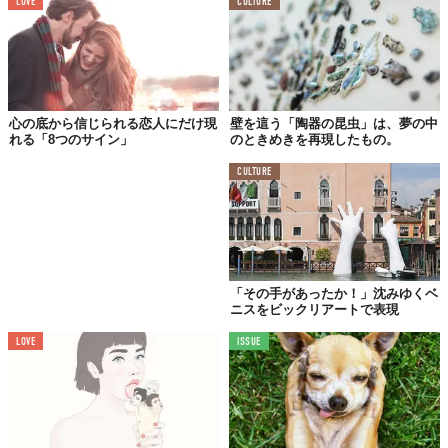
LOVE
CULTURE
心の底から信じられる恋人にだけ現
壁を這う「陶器の昆虫」は、夢の中
れる「8つのサイン」
のときめきを再現したもの。
CULTURE
「その手があったか！」沈みゆくベ
ニスをビックリアートで表現
LOVE
ISSUE