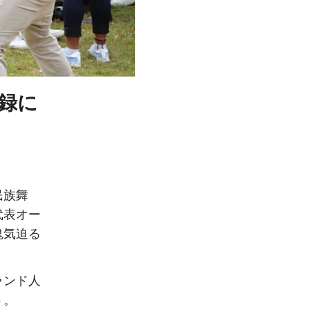
記録に
民族舞
代表オー
鬼気迫る
ランド人
う。