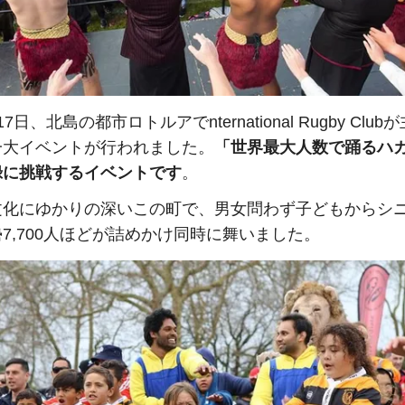
7日、北島の都市ロトルアでnternational Rugby Clu
一大イベントが行われました。
「世界最大人数で踊るハ
録に挑戦するイベントです
。
文化にゆかりの深いこの町で、男女問わず子どもからシ
7,700人ほどが詰めかけ同時に舞いました。