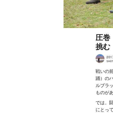
圧巻
挑む
201
SHOT
戦いの
踊）の
ルブラ
ものが
では、
にとっ