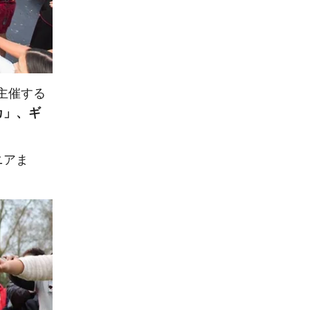
bが主催する
カ」、ギ
ニアま