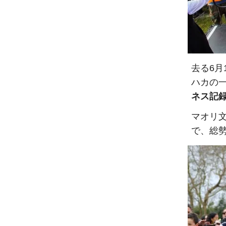
去る6月1
ハカの
ネス記
マオリ
で、総勢