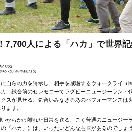
！7,700人による「ハカ」で世界
7/06/23
ARO KOJIMA (TABILABO)
前に自らの力を誇示し、相手を威嚇するウォークライ（
ハカ。試合前のセレモニーでラグビーニュージーランド
ックスが見せる、気合いみなぎるあのパフォーマンスは
あります。
闘いからかけ離れた日常を送る、ごく普通のニュージー
ての「ハカ」には、いったいどんな意味があるのでしょ