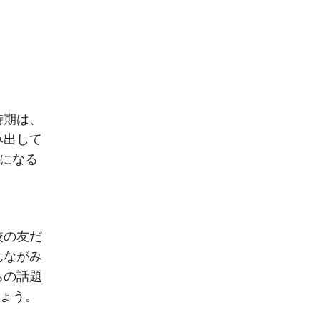
時期は、
み出して
ンになる
校の友だ
んながみ
ちの話題
しょう。