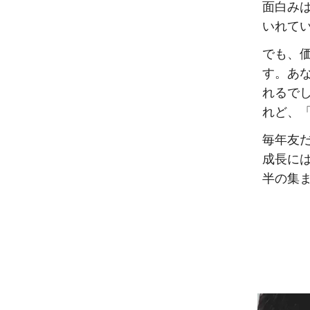
面白み
いれて
でも、
す。あ
れるで
れど、
毎年友
成長に
半の集