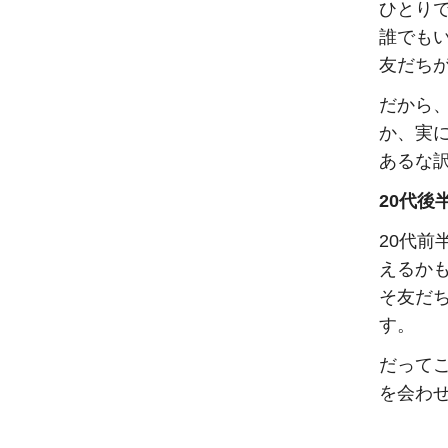
ひとり
誰でも
友だち
だから
か、実
あるな
20代後
20代
えるか
そ友だ
す。
だって
を会わ