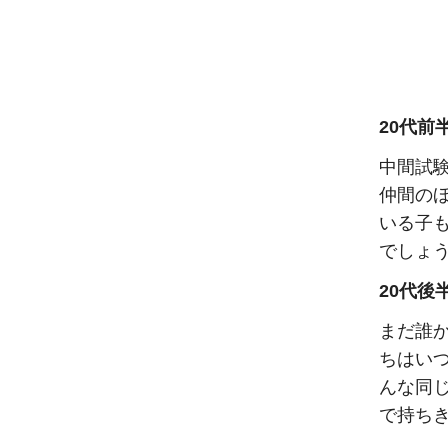
20代前
中間試
仲間の
いる子
でしょ
20代後
まだ誰
ちはい
んな同
で持ち