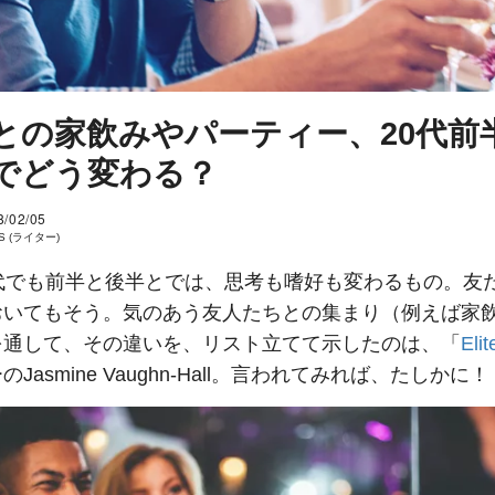
との家飲みやパーティー、20代前
でどう変わる？
8/02/05
 S (ライター)
0代でも前半と後半とでは、思考も嗜好も変わるもの。友
おいてもそう。気のあう友人たちとの集まり（例えば家
を通して、その違いを、リスト立てて示したのは、「
Elit
Jasmine Vaughn-Hall。言われてみれば、たしかに！