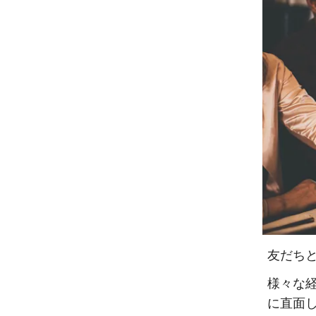
友だち
様々な
に直面