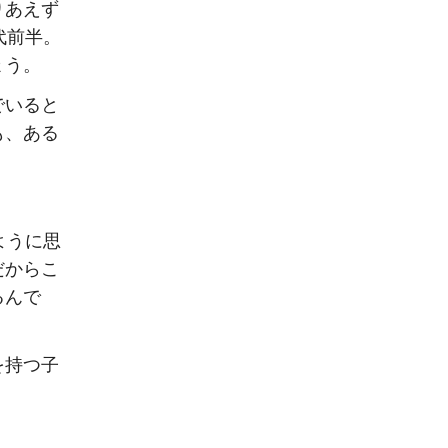
りあえず
代前半。
ょう。
でいると
も、ある
ように思
だからこ
るんで
を持つ子