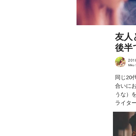
友人
後半
201
Miku
同じ2
合いに
うな）
ライターの