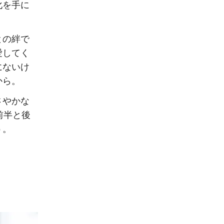
化を手に
との絆で
愛してく
にないけ
から。
さやかな
前半と後
う。