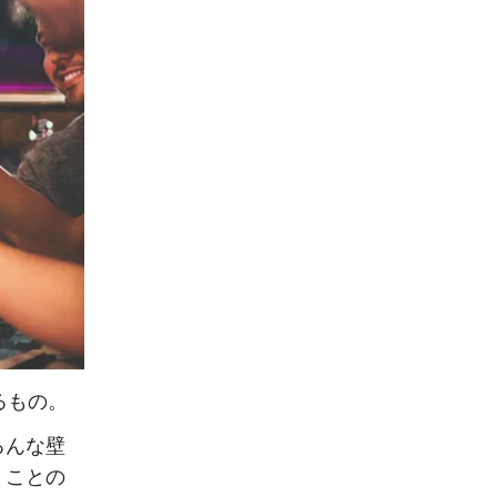
るもの。
ろんな壁
」ことの