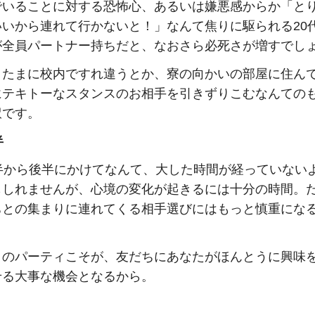
でいることに対する恐怖心、あるいは嫌悪感からか「と
いいから連れて行かないと！」なんて焦りに駆られる20
が全員パートナー持ちだと、なおさら必死さが増すでし
、たまに校内ですれ違うとか、寮の向かいの部屋に住ん
にテキトーなスタンスのお相手を引きずりこむなんての
訳です。
半
前半から後半にかけてなんて、大した時間が経っていない
もしれませんが、心境の変化が起きるには十分の時間。
ちとの集まりに連れてくる相手選びにはもっと慎重にな
このパーティこそが、友だちにあなたがほんとうに興味
せる大事な機会となるから。