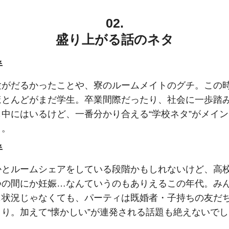
02.
盛り上がる話のネタ
半
験がだるかったことや、寮のルームメイトのグチ。この
ほとんどがまだ学生。卒業間際だったり、社会に一歩踏
も中にはいるけど、一番分かり合える“学校ネタ”がメイ
う。
半
かとルームシェアをしている段階かもしれないけど、高
つの間にか妊娠…なんていうのもありえるこの年代。み
じ状況じゃなくても、パーティは既婚者・子持ちの友だ
きり。加えて“懐かしい”が連発される話題も絶えないで