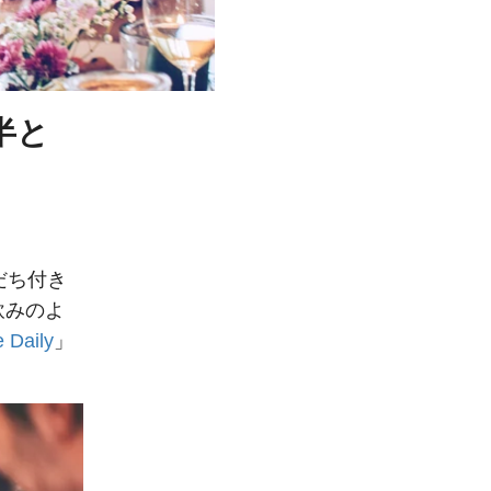
半と
だち付き
飲みのよ
e Daily
」