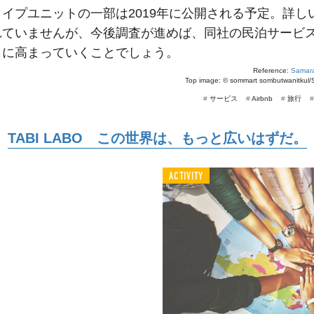
イプユニットの一部は2019年に公開される予定。詳し
れていませんが、今後調査が進めば、同社の民泊サービ
らに高まっていくことでしょう。
Reference:
Samar
Top image: ©
sommart sombutwanitkul/
#
サービス
#
Airbnb
#
旅行
TABI LABO この世界は、もっと広いはずだ。
ACTIVITY