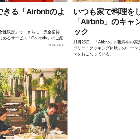
きる「Airbnbのよ
いつも家で料理を
「Airbnb」のキ
ック
女性限定」で、さらに「完全招待
るサービス「Golightly」のご紹
11月26日、「Airbnb」が世界中
2020/03/17
ゴリー「クッキング体験」のローン
ンをおこなっている。