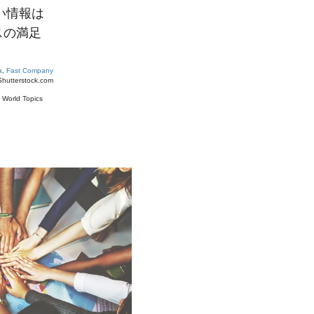
い情報は
スの満足
a
,
Fast Company
Shutterstock.com
#
World Topics