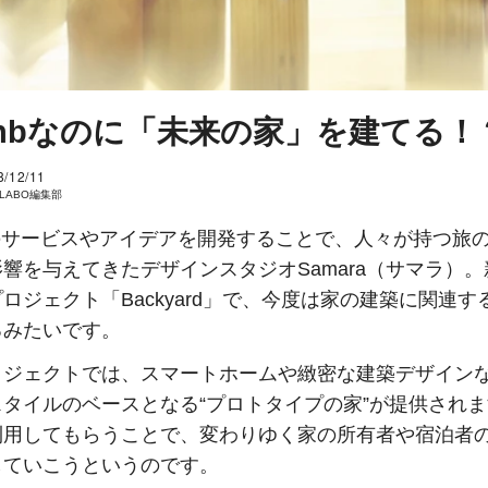
rbnbなのに「未来の家」を建てる！
8/12/11
I LABO編集部
nbのサービスやアイデアを開発することで、人々が持つ旅
響を与えてきたデザインスタジオSamara（サマラ）
ロジェクト「Backyard」で、今度は家の建築に関連す
るみたいです。
ロジェクトでは、スマートホームや緻密な建築デザイン
スタイルのベースとなる“プロトタイプの家”が提供され
利用してもらうことで、変わりゆく家の所有者や宿泊者
していこうというのです。