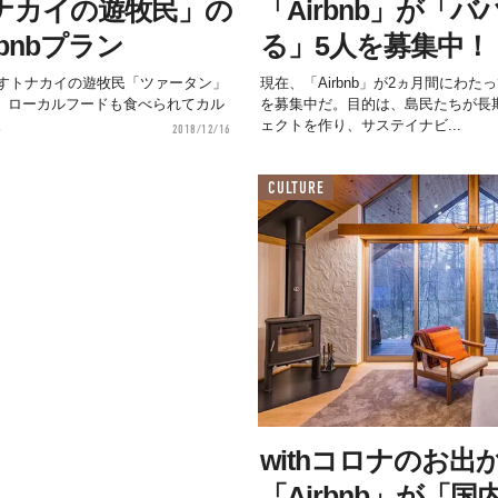
ナカイの遊牧民」の
「Airbnb」が「
bnbプラン
る」5人を募集中！
すトナカイの遊牧民「ツァータン」
現在、「Airbnb」が2ヵ月間にわ
ラン。ローカルフードも食べられてカル
を募集中だ。目的は、島民たちが長
。
ェクトを作り、サステイナビ...
2018/12/16
CULTURE
withコロナのお
「Airbnb」が「