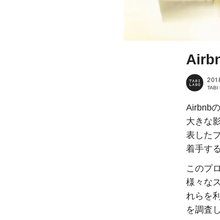
Ai
201
TAB
Airb
大きな影
表したプ
着手す
このプ
様々な
れらを
を調査