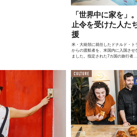
「世界中に家を」
止令を受けた人たちへ
援
米・大統領に就任したドナルド・ト
からの渡航者を、米国内に入国させ
ました。指定された7カ国の旅行者...
CULTURE