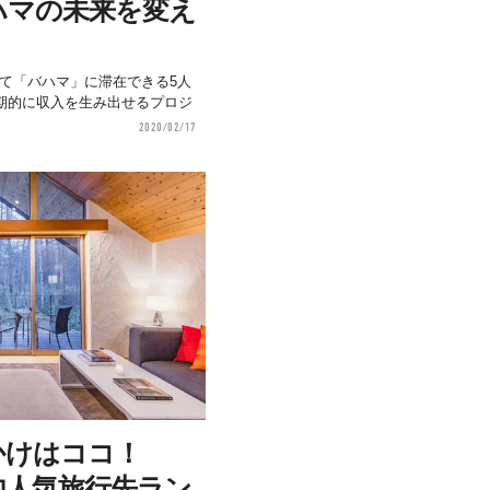
バハマの未来を変え
たって「バハマ」に滞在できる5人
期的に収入を生み出せるプロジ
2020/02/17
出かけはココ！
国内人気旅行先ラン