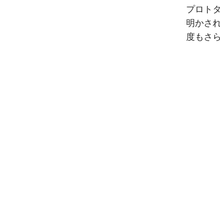
プロトタ
明かさ
度もさ