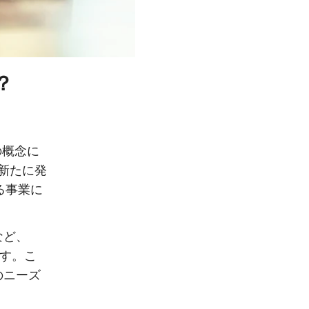
？
の概念に
。新たに発
る事業に
など、
ます。こ
のニーズ