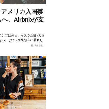
。アメリカ入国禁
、Airbnbが支
ランプは先日、イスラム圏7カ国
ない、という大統領令に署名し
2017/02/02