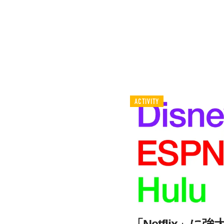
ACTIVITY
「Netflix」