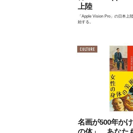
上陸
「Apple Vision Pro」の
始する。
CULTURE
名画が500年か
の体」、あなた