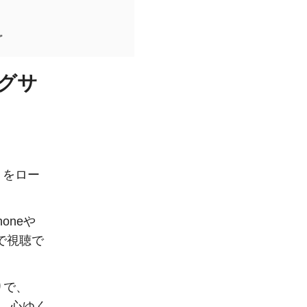
ングサ
+」をロー
oneや
料で視聴で
りで、
で、心ゆく