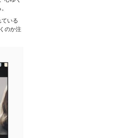
る。
れている
いくのか注