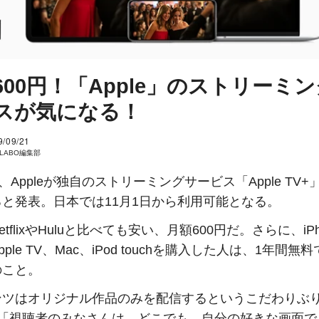
600円！「Apple」のストリーミ
スが気になる！
9/09/21
I LABO編集部
日、Appleが独自のストリーミングサービス「Apple TV
と発表。日本では11月1日から利用可能となる。
tflixやHuluと比べても安い、月額600円だ。さらに、iPh
Apple TV、Mac、iPod touchを購入した人は、1年間無
のこと。
ンツはオリジナル作品のみを配信するというこだわりぶ
eは「視聴者のみなさんは、どこでも、自分の好きな画面