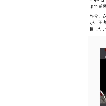
まで感
昨今、
が、王者
目した