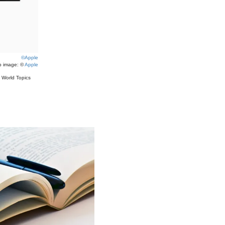
©Apple
p image: ©
Apple
#
World Topics