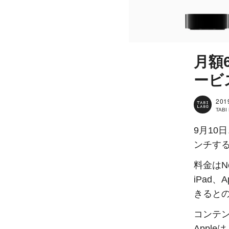
月額
ービ
201
TAB
9月10
ンチする
料金はNe
iPad、
きると
コンテ
Appl