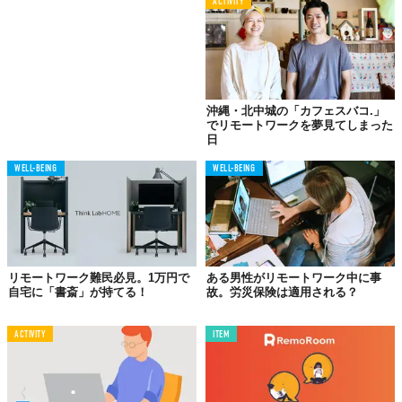
ACTIVITY
沖縄・北中城の「カフェスバコ.」
でリモートワークを夢見てしまった
日
WELL-BEING
WELL-BEING
リモートワーク難民必見。1万円で
ある男性がリモートワーク中に事
自宅に「書斎」が持てる！
故。労災保険は適用される？
ACTIVITY
ITEM