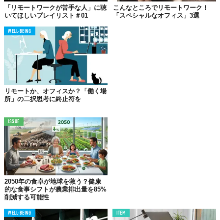
「リモートワークが苦手な人」に聴
こんなところでリモートワーク！
いてほしいプレイリスト＃01
「スペシャルなオフィス」3選
WELL-BEING
リモートか、オフィスか？「働く場
所」の二択思考に終止符を
ISSUE
©フジダン
2050年の食卓が地球を救う？健康
的な食事シフトが農業排出量を85%
削減する可能性
WELL-BEING
ITEM