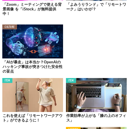
「Zoom」ミーティングで使える背
「よみうりランド」で「リモートワ
景画像 を「iStock」が無料提供
ーク」はいかが？
中！
CULTURE
「AIが暴走」は本当か？OpenAIの
ハッキング事故が突きつけた安全性
の盲点
ITEM
ITEM
©フジダン
これを使えば「リモートワークアウ
作業効率が上がる「膝の上のオフィ
ト」ができるように！
ス」