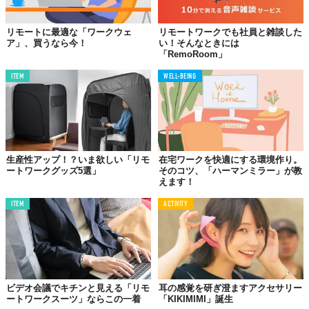
リモートに最適な「ワークウェ
リモートワークでも社員と雑談した
ア」、買うなら今！
い！そんなときには
©フジダン
「RemoRoom」
ITEM
WELL-BEING
『マイブース（グリーンバック付）＋デスクセット』
【価格】2万4000円（税込み）
※送料別
【サイズ】外寸：1400mm × 900mm × 高さ1400mm　重
量：9kg
【商品ページ】
https://fujidan.thebase.in/items/29609777
生産性アップ！？いま欲しい「リモ
在宅ワークを快適にする環境作り。
※沖縄および島嶼部への発送は承っておりません。予めご了承ください。
ートワークグッズ5選」
そのコツ、「ハーマンミラー」が教
えます！
Top image: ©
フジダン
ITEM
ACTIVITY
TABI LABO
この世界は、もっと広いはずだ。
ビデオ会議でキチンと見える「リモ
耳の感覚を研ぎ澄ますアクセサリー
ートワークスーツ」ならこの一着
「KIKIMIMI」誕生