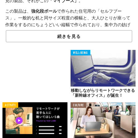
見の製品、それがこの
「マイブース」
。
この製品は、
強化段ボール
で作られた住宅用の「セルフブー
ス」。一般的な机と同サイズ程度の横幅と、大人ひとりが座って
作業をするのにちょうどいい縦幅で作られており、集中力の妨げ
となるものを視界からシャットアウト。天井も
吹き抜け
で熱もこ
続きを見る
もりにくいため、快適な環境下で作業に打ち込むことができる。
組み立ては
マジックテープ
でつなぎ合わせること
30秒
。落ち着き
WELL-BEING
のあるデザインと圧迫感の少ないサイズ感だから、リビングにお
いても違和感は（ほぼ）ゼロ。コンパクトにたたむこともできる
ため、不要になった際の収納や廃棄に頭を悩ませる必要もなし。
さらに、ビデオ会議のバーチャル背景利用時に活躍する
グリーン
バック
も付属。
移動しながらリモートワークできる
「新幹線オフィス」が誕生！
「家族で暮らしながら集中できる環境を作りたい」──。
そんな方
は、ぜひ。
ACTIVITY
CULTURE