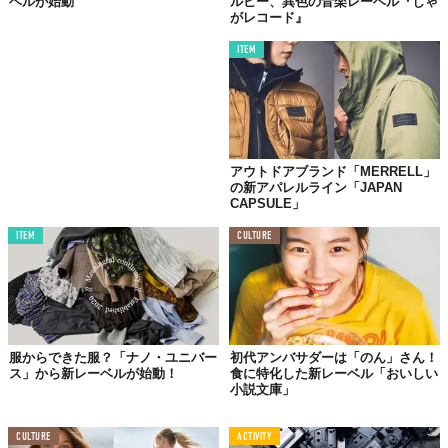
ベルが始動
ルビー、異色の音楽レーベル『じゃ
がレコード』
ITEM
アウトドアブランド「MERRELL」
の新アパレルライン「JAPAN
CAPSULE」
ITEM
CULTURE
服からできた服？「ナノ・ユニバー
初代アンバサダーは「のん」さん！
ス」から新レーベルが始動！
食に特化した新レーベル「おいしい
小説文庫」
CULTURE
ACTIVITY