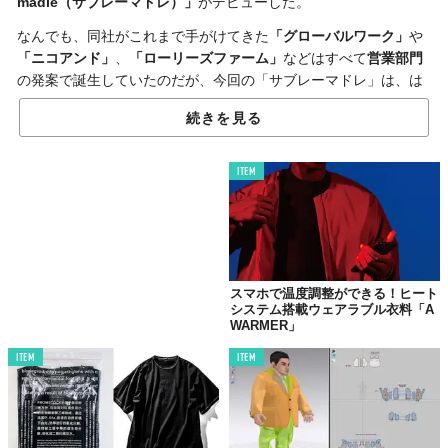
madle（サブレーマドレ）」
がデビューした。
なんでも、同社がこれまで手がけてきた
「グローバルワーク」
や
「ニコアンド」
、
「ローリーズファーム」
などはすべて
営業部門
の発案で誕生していたのだが、今回の「サブレーマドレ」は、は
じめて
生産部門
からのローンチ。ブランドという枠を超え、
モノ
続きを見る
づくり集団の力を集結させたレーベル
となっているそうだ。
展開するのは、シャープなフォルムや洗練されたディテールな
ITEM
ど、デザインにはもちろんこだわりながら、
機能性にも配慮した
ファッション雑貨
。
たとえば、歩きやすさにアプローチした
ショートブーツ
や制菌効
果が期待できるという
ショルダーバッグ
、リーズナブルながら存
在感のある
ジュエリー
などがラインナップされている。
スマホで温度調整ができる！ヒート
システム搭載ウェアラブル衣料「A
現在、
公式ウェブストア
で予約販売中なので、「お出かけ用のア
WARMER」
イテムがほしいな〜」と思っている人は、ぜひチェックしてみ
て。
ITEM
ITEM