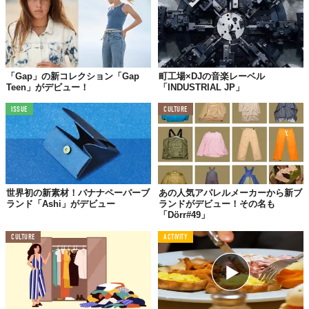
「Gap」の新コレクション「Gap
町工場×DJの音楽レーベル
Teen」がデビュー！
「INDUSTRIAL JP」
ISSUE
CULTURE
世界初の新素材！バナナペーパーブ
あの人気アパレルメーカーから新ブ
ランド「Ashi」がデビュー
ランドがデビュー！その名も
「Dörr#49」
CULTURE
ACTIVITY