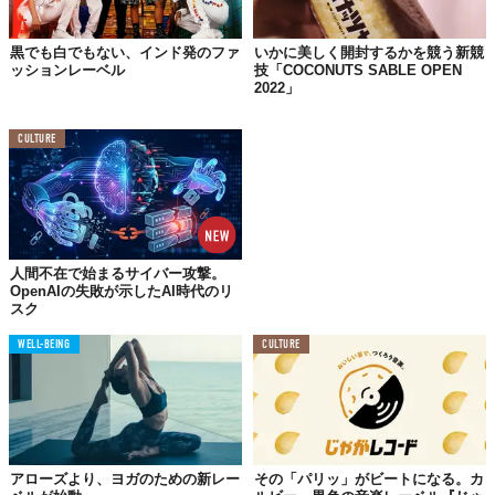
黒でも白でもない、インド発のファ
いかに美しく開封するかを競う新競
ッションレーベル
技「COCONUTS SABLE OPEN
2022」
CULTURE
人間不在で始まるサイバー攻撃。
OpenAIの失敗が示したAI時代のリ
スク
WELL-BEING
CULTURE
アローズより、ヨガのための新レー
その「パリッ」がビートになる。カ