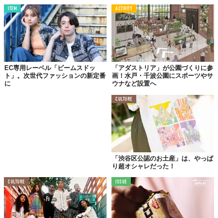
©アダストリア
ITEM
ACTIVITY
EC専用レーベル「ビームスドッ
「アダストリア」が公園づくりに参
ト」。次世代ファッションの新定番
画！水戸・千波公園にスポーツやサ
に
ウナなど設置へ
©アダストリア
CULTURE
『
サブレーマドレ
』
【公式ウェブストア】
https://www.dot-st.com/sablemadle/
「渋谷区公認のお土産」は、やっぱ
Top image: ©
アダストリア
り超オシャレだった！
TABI LABO
CULTURE
ISSUE
この世界は、もっと広いはずだ。