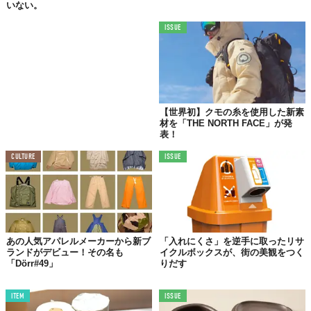
いない。
ISSUE
【世界初】クモの糸を使用した新素
材を「THE NORTH FACE」が発
表！
CULTURE
ISSUE
あの人気アパレルメーカーから新ブ
「入れにくさ」を逆手に取ったリサ
ランドがデビュー！その名も
イクルボックスが、街の美観をつく
「Dörr#49」
りだす
ITEM
ISSUE