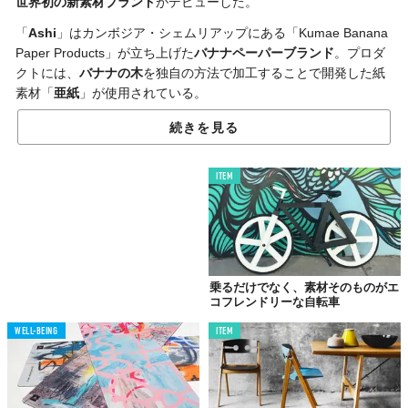
世界初の新素材ブランド
がデビューした。
「
Ashi
」はカンボジア・シェムリアップにある「Kumae Banana
Paper Products」が立ち上げた
バナナペーパーブランド
。プロダ
クトには、
バナナの木
を独自の方法で加工することで開発した紙
素材「
亜紙
」が使用されている。
ラインナップは財布、コインケース、カードケースの
3型
。
優れた
続きを見る
強度
と
耐水性
を誇り、ゆったりとした時間の流れる村の工房で、
ハンドメイドで作られているからこその
懐かしい風合い
が楽しめ
ITEM
る。
プロダクトカラーは、柔軟で普遍的な象徴として
空
をイメージ。
青くなったり、オレンジになったり、黒くなったり、グレーに見
えたり。暮らしの中で変化し続けている空にインスピレーション
を受けた。
乗るだけでなく、素材そのものがエ
コフレンドリーな自転車
価格は、財布が4780円、コインケースが2690円、カードケースが
3980円（すべて送料・税込）。ブランドの
公式サイト
で購入でき
WELL-BEING
ITEM
る。
もう、バナナは、食べるだけじゃない。