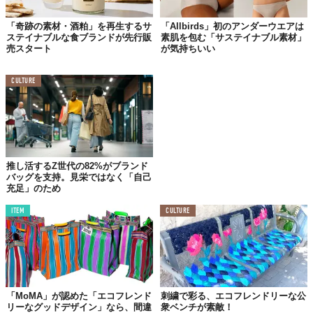
「奇跡の素材・酒粕」を再生するサ
「Allbirds」初のアンダーウエアは
ステイナブルな食ブランドが先行販
素肌を包む「サステイナブル素材」
売スタート
が気持ちいい
CULTURE
©KUMAE BANANA PAPER PRODUCTS
Top image: ©
KUMAE BANANA PAPER PRODUCTS
推し活するZ世代の82%がブランド
バッグを支持。見栄ではなく「自己
TABI LABO
充足」のため
この世界は、もっと広いはずだ。
ITEM
CULTURE
「MoMA」が認めた「エコフレンド
刺繍で彩る、エコフレンドリーな公
リーなグッドデザイン」なら、間違
衆ベンチが素敵！