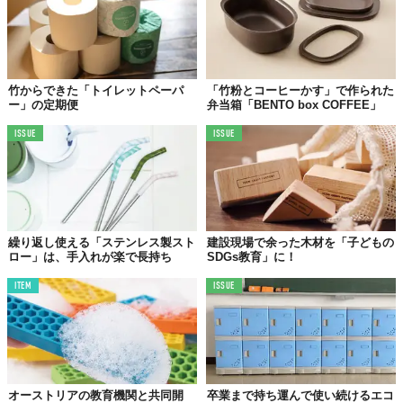
竹からできた「トイレットペーパ
「竹粉とコーヒーかす」で作られた
ー」の定期便
弁当箱「BENTO box COFFEE」
ISSUE
ISSUE
繰り返し使える「ステンレス製スト
建設現場で余った木材を「子どもの
ロー」は、手入れが楽で長持ち
SDGs教育」に！
ITEM
ISSUE
オーストリアの教育機関と共同開
卒業まで持ち運んで使い続けるエコ