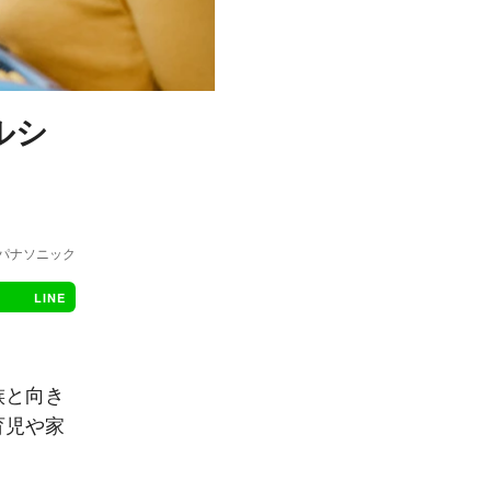
ルシ
by パナソニック
LINE
族と向き
育児や家