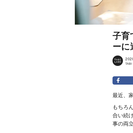
子育
ーに
202
TAB
最近、
もちろ
合い続
事の両