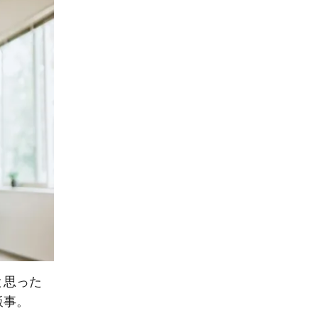
と思った
飯事。