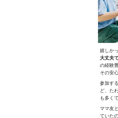
嬉しか
大丈夫
の経験
その安
参加す
ど、た
も多く
ママ友
ていた