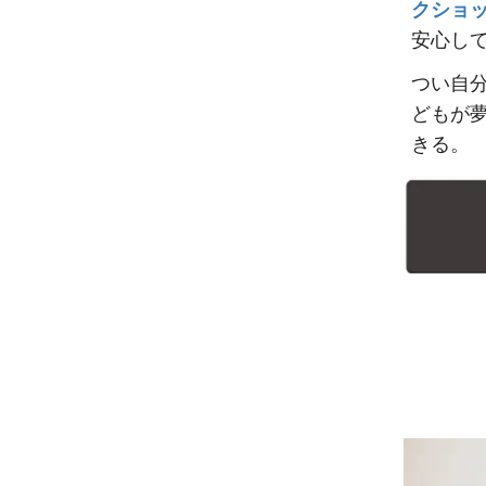
クショ
安心し
つい自
どもが
きる。