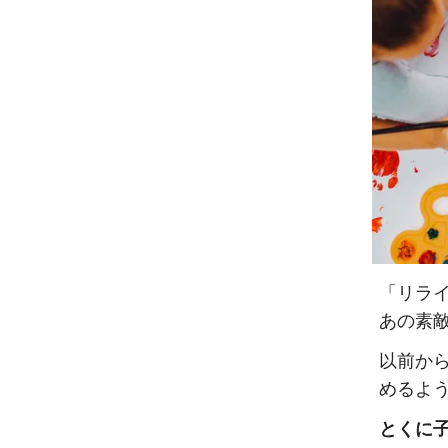
「リライ
あの素
以前か
めるよ
とくに