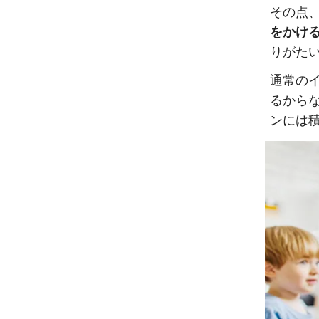
その点
をかけ
りがた
通常の
るから
ンには