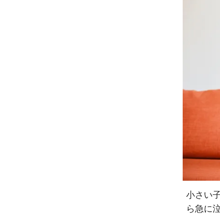
小さい
ら急に