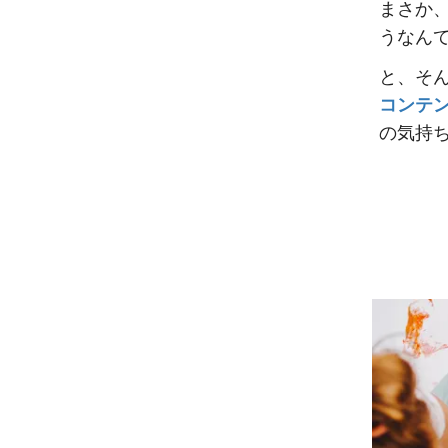
まさか
うなん
と、そ
コンテ
の気持