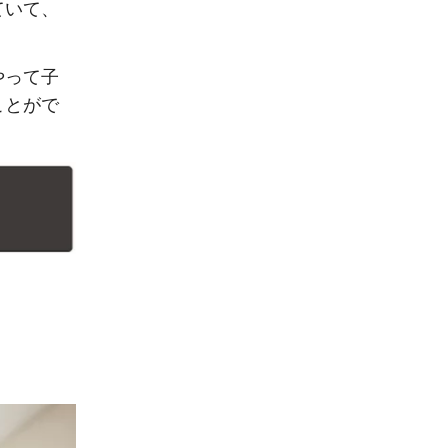
ていて、
やって子
ことがで