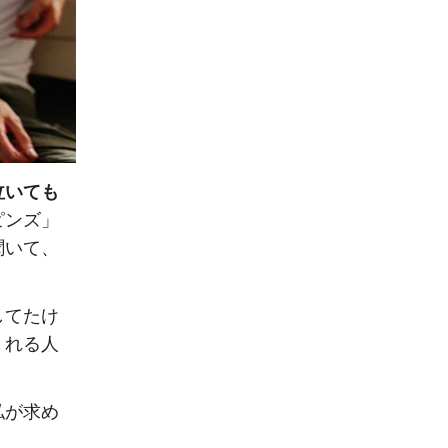
泣いても
ピンズ」
聞いて、
してたけ
くれる人
私が求め