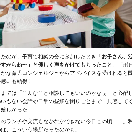
ったのが、子育て相談の会に参加したとき
「お子さん、
ですからね〜」と優しく声をかけてもらったこと。「
ポ
豊かな育児コンシェルジュからアドバイスを受けれると
心感にも納得！
るまでは「こんなこと相談してもいいのかなぁ」と心配
わいもない会話や日常の些細な困りごとまで、共感して
て嬉しかった。
とのランチや交流もなかなかできない今日この頃……。
のは、こういう場所だったのかも。