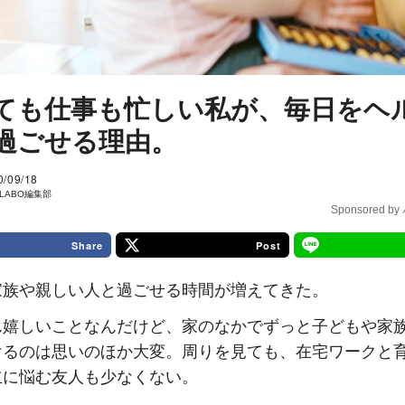
ても仕事も忙しい私が、毎日をヘ
過ごせる理由。
0/09/18
I LABO編集部
Sponsored 
Share
Post
家族や親しい人と過ごせる時間が増えてきた。
ん嬉しいことなんだけど、家のなかでずっと子どもや家
けるのは思いのほか大変。周りを見ても、在宅ワークと
立に悩む友人も少なくない。