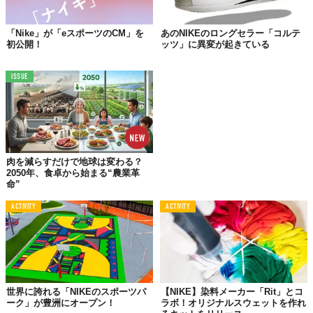
「Nike」が「eスポーツのCM」を
あのNIKEのロングセラー「コルテ
初公開！
ッツ」に異変が起きている
ISSUE
肉を減らすだけで地球は変わる？
2050年、食卓から始まる“農業革
命”
ACTIVITY
ACTIVITY
世界に誇れる「NIKEのスポーツパ
【NIKE】染料メーカー「Rit」とコ
ーク」が豊洲にオープン！
ラボ！オリジナルスウェットを作れ