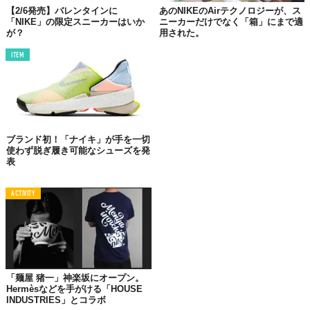
【2/6発売】バレンタインに
あのNIKEのAirテクノロジーが、ス
「NIKE」の限定スニーカーはいか
ニーカーだけでなく「箱」にまで適
が？
用された。
ITEM
ブランド初！「ナイキ」が手を一切
使わず脱ぎ履き可能なシューズを発
表
ACTIVITY
© NIKE
Top image: ©
NIKE
「麺屋 猪一」神楽坂にオープン。
TABI LABO
Hermèsなどを手がける「HOUSE
INDUSTRIES」とコラボ
この世界は、もっと広いはずだ。