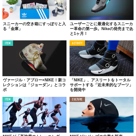
スニーカーの空き箱にすっぽりと入
ユーザーごとに最適化するスニーカ
る「金庫」
ー革命の第一歩。Nikeの発売まであ
と1ヶ月！
ITEM
ACTIVITY
ヴァージル・アブロー×NIKE！新コ
「NIKE」、アスリートをトータル
レクションは「ジョーダン」とコラ
サポートする「近未来的なブーツ」
ボ
を開発中
ITEM
CULTURE