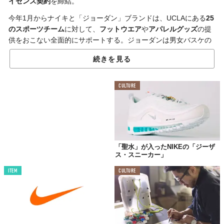
イセンス契約
を締結。
今年1月からナイキと「ジョーダン」ブランドは、UCLAにある
25
のスポーツチーム
に対して、
フットウエア
や
アパレルグッズ
の提
供をおこない全面的にサポートする。ジョーダンは男女バスケの
プログラムも用意。この契約により、UCLAはフットボールでジ
続きを見る
ョーダンと提携した
米国内で5番目
の大学となるそうだ。
また、オフィシャルコラボ商品は今年の秋に発売される予定だ
CULTURE
が、それに先駆けてUCLAカラーともいえる
「NIKE DUNK LOW
Sail/coast」
が欧米で1月14日に発売。
日本ではすでに完売してしまっているが、
水色のカラーリング
と
黄色のライン
がアクセントの目を引くデザインとなっている。
日本でも
箱根駅伝
でのナイキシューズの高い着用率がニュースに
「聖水」が入ったNIKEの「ジーザ
ス・スニーカー」
なるなどパフォーマンスに強く影響を与えるからこそ、スポーツ
ブランドとの提携は大きな意味を持つようだ。
ITEM
CULTURE