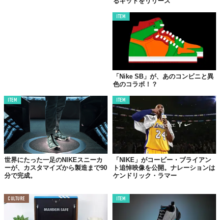
るキットをリリース
ITEM
「Nike SB」が、あのコンビニと異
色のコラボ！？
ITEM
ITEM
世界にたった一足のNIKEスニーカ
「NIKE」がコービー・ブライアン
ーが、カスタマイズから製造まで90
ト追悼映像を公開。ナレーションは
分で完成。
ケンドリック・ラマー
CULTURE
ITEM