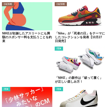
CULTURE
CULTURE
NIKEが妊娠したアスリートにも満
「Nike」が「死者の日」をテーマに
額のスポンサー料を支払うことを約
したコレクションを発表【10月27
束
日発売】
ITEM
「NIKE」の新作は「破って履く」
が正しい楽しみ方！
ITEM
ITEM