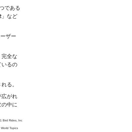
つである
2
」など
ユーザー
、完全な
ているの
される。
が広がれ
世の中に
1 Bird Rides, Inc
#
World Topics