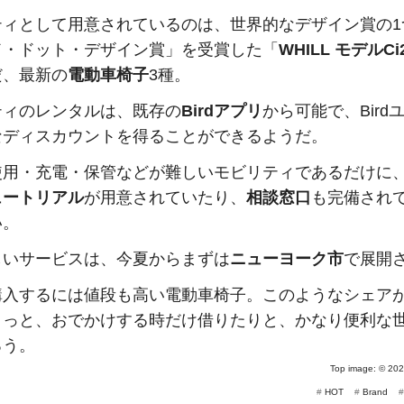
ティとして用意されているのは、世界的なデザイン賞の1
ド・ドット・デザイン賞」を受賞した「
WHILL モデルCi
だ、最新の
電動車椅子
3種。
ティのレンタルは、既存の
Birdアプリ
から可能で、Bird
なディスカウントを得ることができるようだ。
使用・充電・保管などが難しいモビリティであるだけに
ュートリアル
が用意されていたり、
相談窓口
も完備され
い。
しいサービスは、今夏からまずは
ニューヨーク市
で展開
購入するには値段も高い電動車椅子。このようなシェア
ょっと、おでかけする時だけ借りたりと、かなり便利な
ろう。
Top image: ©
202
#
HOT
#
Brand