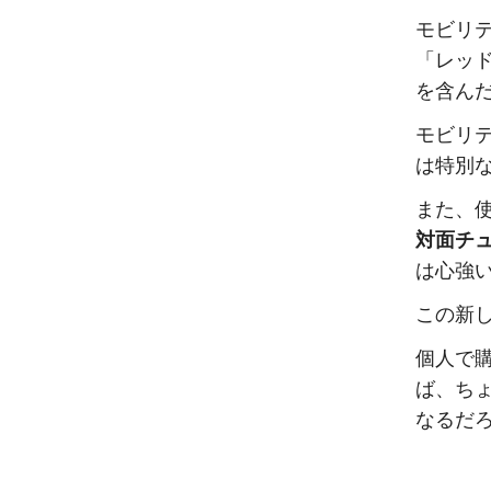
モビリ
「レッ
を含ん
モビリ
は特別
また、
対面チ
は心強
この新
個人で
ば、ち
なるだ