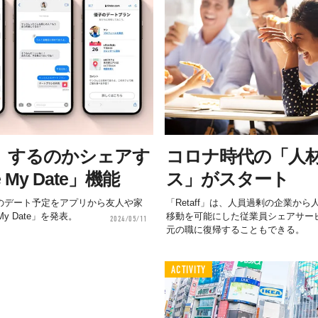
」するのかシェアす
コロナ時代の「人
My Date」機能
ス」がスタート
手とのデート予定をアプリから友人や家
「Retaff」は、人員過剰の企業か
y Date」を発表。
移動を可能にした従業員シェアサー
2024/05/11
元の職に復帰することもできる。
ACTIVITY