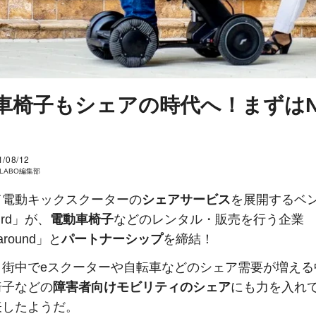
車椅子もシェアの時代へ！まずはN
1/08/12
I LABO編集部
て電動キックスクーターの
シェアサービス
を展開するベ
ird」が、
電動車椅子
などのレンタル・販売を行う企業
around」と
パートナーシップ
を締結！
、街中でeスクーターや自転車などのシェア需要が増える
椅子などの
障害者向けモビリティのシェア
にも力を入れ
表したようだ。