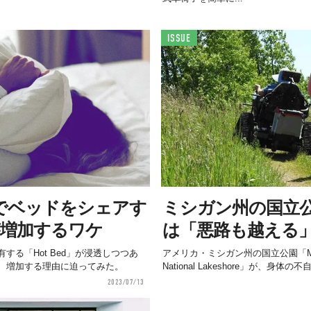
ISSUE
でベッドをシェアす
ミシガン州の国立
」が増加するワケ
は「悪路も越える
する「Hot Bed」が浸透しつつあ
アメリカ・ミシガン州の国立公園「Michigan
、増加する理由に迫ってみた。
National Lakeshore」が、身体の不
2023/07/13