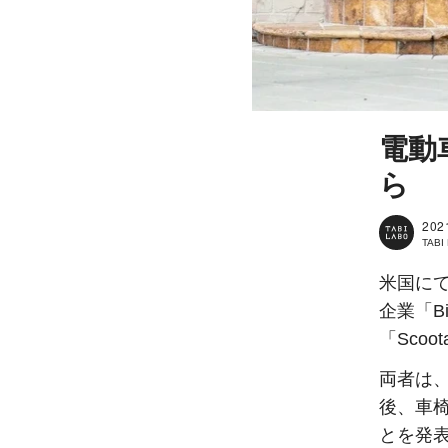
電動
ら
202
TAB
米国に
企業「B
「Scoot
両者は
後、車
とを発