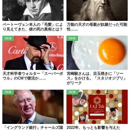
ベートーヴェン本人の「毛髪」によ
万能の天才の母親が奴隷だった可能
り見えてきた、彼の死の真相とは？
性……
ISSUE
ISSUE
天才科学者ウォルター「スーパーボ
宮崎駿さんは、目玉焼きに「ソー
ウル」のCMで復活か……
ス」をかける。「スタジオジブリ」
がリーク
ISSUE
ISSUE
「イングランド銀行」チャールズ国
2022年、もっとも影響を与えた