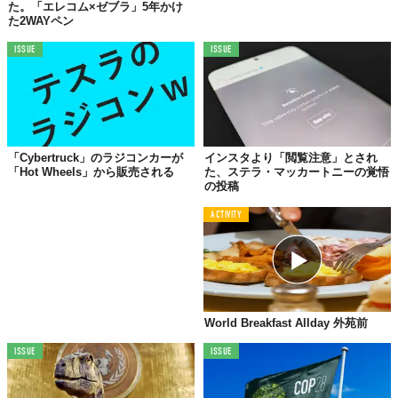
翌日には車いすで会場にアクセスできるようになったとはいえ、
た。「エレコム×ゼブラ」5年かけ
た2WAYペン
彼女はさぞがっかりしたことだろう。
動画は、「It is impossible to safeguard our future without first
ISSUE
ISSUE
caring for people
（まずは人を思いやらないと、気候変動から私
たちの未来なんて守れない）
」というメッセージで締めくくられ
る。
身近な人やものを大切に思う心を忘れないことが、私たちの未来
「Cybertruck」のラジコンカーが
インスタより「閲覧注意」とされ
を守ることにつながるのではないだろうか——。
「Hot Wheels」から販売される
た、ステラ・マッカートニーの覚悟
Reference:
COP26 Unaccessible Conference | Karine Elharrar unable to enter complex due
の投稿
to accessibility issues
Top image: ©
Alberto Pezzali - Pool / Getty Images
ACTIVITY
TABI LABO
この世界は、もっと広いはずだ。
World Breakfast Allday 外苑前
ISSUE
ISSUE