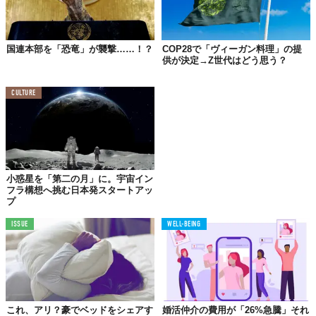
国連本部を「恐竜」が襲撃……！？
COP28で「ヴィーガン料理」の提
供が決定→Z世代はどう思う？
CULTURE
小惑星を「第二の月」に。宇宙イン
フラ構想へ挑む日本発スタートアッ
プ
ISSUE
WELL-BEING
これ、アリ？豪でベッドをシェアす
婚活仲介の費用が「26%急騰」それ