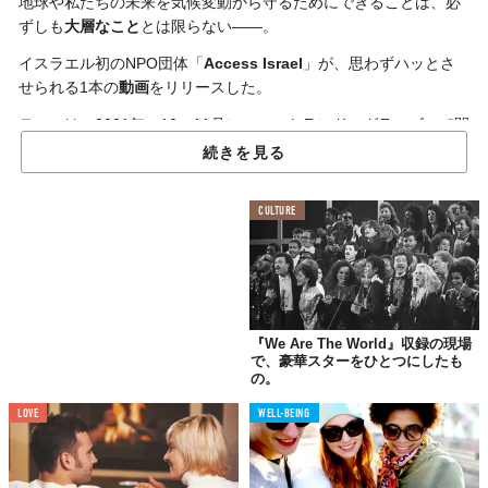
地球や私たちの未来を気候変動から守るためにできることは、必
ずしも
大層なこと
とは限らない——。
イスラエル初のNPO団体「
Access Israel
」が、思わずハッとさ
せられる1本の
動画
をリリースした。
テーマは、2021年の10〜11月にスコットランドのグラスゴーで開
催された「
COP26
（第26回気候変動枠組条約締約国会議）」。
続きを見る
米大統領ジョー・バイデン、イタリア首相マリオ・ドラギ、イギ
リス首相ボリス・ジョンソンら世界のトップが口をそろえて
気候
CULTURE
変動への懸念
を訴えるなか、突如、
誰もいない壇上
が映される。
『We Are The World』収録の現場
で、豪華スターをひとつにしたも
の。
LOVE
WELL-BEING