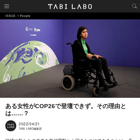
ISSUE
People
ある女性がCOP26で登壇できず。その理由と
は……？
2022/04/21
TABI LABO編集部