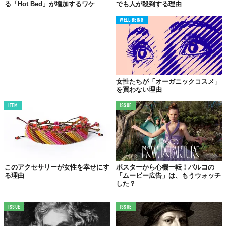
る「Hot Bed」が増加するワケ
でも人が殺到する理由
WELL-BEING
女性たちが「オーガニックコスメ」
を買わない理由
ITEM
ISSUE
このアクセサリーが女性を幸せにす
ポスターから心機一転！パルコの
る理由
「ムービー広告」は、もうウォッチ
した？
ISSUE
ISSUE