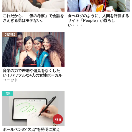
©
Campaigns of the world/YouTube
これだから、「僕の考察」で会話を
食べログのように、人間を評価する
さえぎる男はモテない。
サイト「People」が恐ろし
これ、本来なら
イスラエルのエネルギー相カリン・エルハラ
が登
い・・・
壇する予定だった。けれども、COP26の会場はバリアフリーがし
っかり整備されておらず、
車いす
で生活する彼女はなんと会場に
CULTURE
入れなかったんだそう。
Israel's energy minister, Karine Elharrar, was unable to 
attend Monday's COP26 events because she couldn't 
音楽の力で差別や偏見をなくした
access the venue in a wheelchair. She waited two hours and 
い！パワフルな4人の女性ボーカル
was later offered a shuttle to the site, she said, but the 
ユニット
shuttle was also not accessible.
https://t.co/ywj1fJ1WVX
— The New York Times (@nytimes) 
November 2, 2021
ITEM
©
nytimes/Twitter
2時間
も待ったのちに会場までのシャトルを手配されたけれど、そ
の
シャトルさえも車いすでは乗れなかった
という。
ボールペンの"欠点"を発明に変え