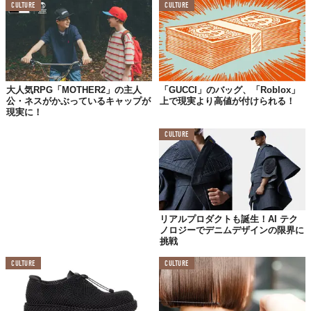
CULTURE
CULTURE
なかでも注目すべきは、ロブロックス内でアバターに着せること
ができる
デジタルアイテム
の数々。
というのも、これらのアイテムはロブロックスが新たに導入した
「レイヤードクロージング」という機能を活用していて、体型に
関わらず“本当に着ているように”
フィット
し、
ドレープや質感も
大人気RPG「MOTHER2」の主人
「GUCCI」のバッグ、「Roblox」
公・ネスがかぶっているキャップが
上で現実より高値が付けられる！
再現
されているそう。
現実に！
また、「レイヤード」の名の通り
重ね着
にも対応していて、バー
CULTURE
チャル世界での無限の組み合わせも楽しめるとか。
今後も定期的にアップデートされていくとのことで、まだまだ多
様なコンテンツを楽しめそうだ。
ちなみに、ファッションブランドがロブロックス上に常設空間を
リアルプロダクトも誕生！AI テク
開設したのは
グッチ
が初めて。今後どんなブランドが後に続く
ノロジーでデニムデザインの限界に
か、新たな世界でのファッション業界の
動向
にも注目したい。
挑戦
CULTURE
CULTURE