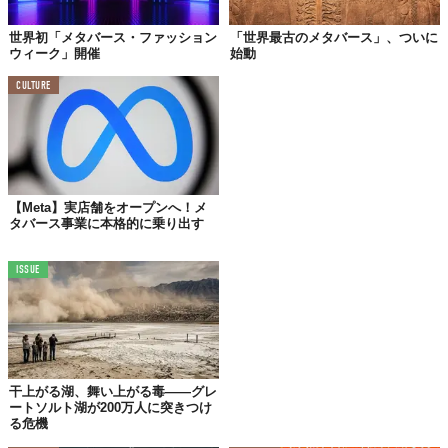
世界初「メタバース・ファッション
「世界最古のメタバース」、ついに
ウィーク」開催
始動
CULTURE
【Meta】実店舗をオープンへ！メ
タバース事業に本格的に乗り出す
@gucciがシェアした投稿
ISSUE
©
gucci/Instagram
今年、メタバースプラットフォームである「Roblox」の中に
「
GUCCI Town
」なる常設空間がオープン。
干上がる湖、舞い上がる毒——グレ
ここは
ゲーム
や
展示スペース
、
カフェ
や新作アイテムの
販売コー
ートソルト湖が200万人に突きつけ
ナー
まで様々なアクティビティを盛り込んだインクルーシブな空
る危機
間で、あらゆる視点からグッチの描く
世界観
を満喫できる。