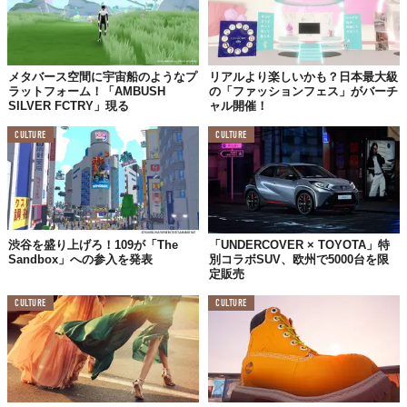
メタバース空間に宇宙船のようなプ
リアルより楽しいかも？日本最大級
ラットフォーム！「AMBUSH
の「ファッションフェス」がバーチ
SILVER FCTRY」現る
ャル開催！
CULTURE
CULTURE
渋谷を盛り上げろ！109が「The
「UNDERCOVER × TOYOTA」特
Sandbox」への参入を発表
別コラボSUV、欧州で5000台を限
定販売
CULTURE
CULTURE