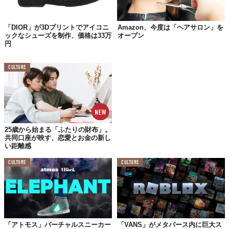
「DIOR」が3Dプリントでアイコニ
Amazon、今度は「ヘアサロン」を
ックなシューズを制作、価格は33万
オープン
円
CULTURE
25歳から始まる「ふたりの財布」。
©
guccivault/Instagram
共同口座が映す、恋愛とお金の新し
Reference:
gucci.com
い距離感
Top image: ©
Marlon Trottmann/Shutterstock.com
CULTURE
CULTURE
TABI LABO
この世界は、もっと広いはずだ。
「アトモス」バーチャルスニーカー
「VANS」がメタバース内に巨大ス