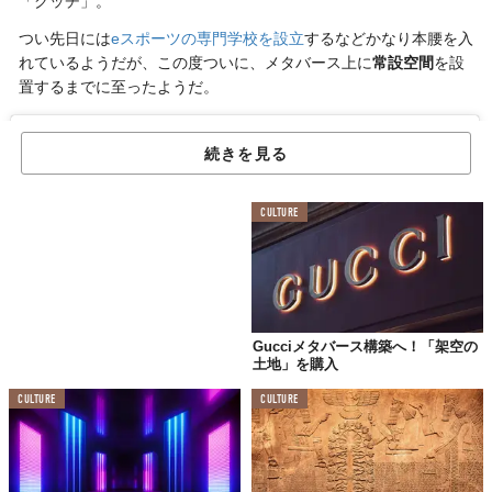
「グッチ」。
つい先日には
eスポーツの専門学校を設立
するなどかなり本腰を入
れているようだが、この度ついに、メタバース上に
常設空間
を設
置するまでに至ったようだ。
続きを見る
CULTURE
Gucciメタバース構築へ！「架空の
土地」を購入
CULTURE
CULTURE
この投稿をInstagramで見る