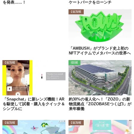
を発表……！
ケートパークをローンチ
CULTURE
「AMBUSH」がブランド史上初の
NFTアイテムでメタバースの世界へ
CULTURE
ISSUE
「Snapchat」に新レンズ機能！AR
約30%の省人化へ！「ZOZO」の新
を駆使して試着・購入をクイック＆
物流拠点「ZOZOBASEつくば3」が
シンプルに
来年稼働
CULTURE
CULTURE