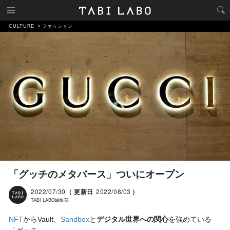
CULTURE
ファッション
「グッチのメタバース」ついにオープン
2022/07/30
（ 更新日
2022/08/03
）
TABI LABO編集部
NFT
からVault、
Sandbox
と
デジタル世界への関心
を強めている