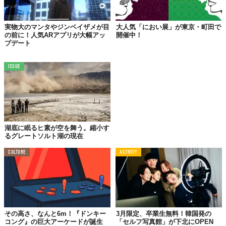
実物大のマンタやジンベイザメが目
大人気「におい展」が東京・町田で
の前に！人気ARアプリが大幅アッ
開催中！
プデート
©株式会社UWS ENTERTAINMENT
ISSUE
コロナ禍で冷え切ったインバウンド需要の改善にも貢献すべく、
館内の英語表記や感染対策もバッチリ。しかも、
すべての作品が
購入可能
という、ビックリのシステムも。
ちなみに価格はおよそ100万円のものから、最高値で3800万円の
湖底に眠るヒ素が空を舞う。縮小す
ものまであるという。
るグレートソルト湖の現在
この施設のオープンは7月13日（水）、中学生以上が1200円、小
CULTURE
ACTIVITY
学生が600円、小学生未満は無料だそう。家族や友人、恋人との
お出かけ候補地としてみてはいかがだろうか？
詳しくは
こちら
！
その高さ、なんと6m！『ドンキー
3月限定、卒業生無料！韓国発の
『UWS AQUARIUM GA☆KYO』
コング』の巨大アーケードが誕生
「セルフ写真館」が下北にOPEN