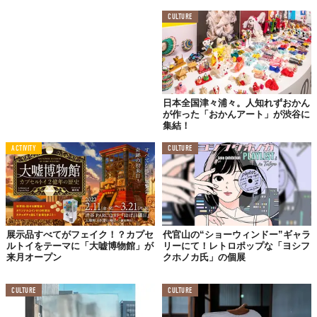
【開館時間】11時〜21時
CULTURE
※「アクアシティお台場」の営業時間に準ずるため、営業時間が異なる場合あり
【料金】大人1200円（中学生以上）／小人600円（小学
生）
※小学生未満は無料
【場所】東京都港区台場1-7-1アクアシティお台場 3F
日本全国津々浦々。人知れずおかん
が作った「おかんアート」が渋谷に
Top image: ©
株式会社UWS ENTERTAINMENT
集結！
ACTIVITY
CULTURE
TABI LABO
この世界は、もっと広いはずだ。
展示品すべてがフェイク！？カプセ
代官山の“ショーウィンドー”ギャラ
ルトイをテーマに「大嘘博物館」が
リーにて！レトロポップな「ヨシフ
来月オープン
クホノカ氏」の個展
CULTURE
CULTURE