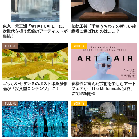
東京・天王洲「WHAT CAFE」に、
伝統工芸「千鳥うちわ」の新しい後
次世代を担う気鋭のアーティストが
継者に選ばれたのは……？
集結！
CULTURE
ACTIVITY
ゴッホやセザンヌのポスト印象派作
多様性に富んだ芸術を楽しむアート
品が「没入型コンテンツ」に！
フェアが「The Millennials 渋谷」
にて8/26開催
CULTURE
ACTIVITY