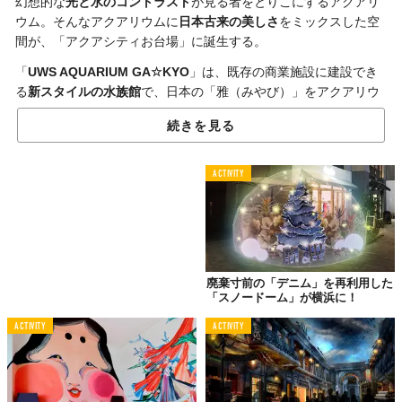
幻想的な
光と水のコントラスト
が見る者をとりこにするアクアリ
ウム。そんなアクアリウムに
日本古来の美しさ
をミックスした空
間が、「アクアシティお台場」に誕生する。
「
UWS AQUARIUM GA☆KYO
」は、既存の商業施設に建設でき
る
新スタイルの水族館
で、日本の「雅（みやび）」をアクアリウ
ムで表現することをテーマに作られたもの。
続きを見る
ACTIVITY
廃棄寸前の「デニム」を再利用した
「スノードーム」が横浜に！
ACTIVITY
ACTIVITY
©株式会社UWS ENTERTAINMENT