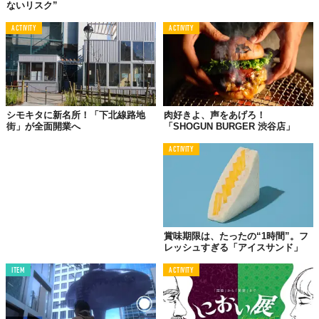
©株式会社UWS ENTERTAINMENT
ないリスク”
館内には
龍宮城
や
万華鏡
、
花魁道中
といった日本の伝統や伝説を
ACTIVITY
ACTIVITY
リミックスした
5つの異空間
が点在し、それぞれが豪快かつ繊細な
日本の「美」と、水中で生きる「美」の命の鼓動を五感で体感す
ることができる。
なかでもメインとなる「龍宮～RYUGU」エリアは、その名のとお
り龍宮城をイメージした空間で、アクアリウムのほか
テラリウ
シモキタに新名所！「下北線路地
肉好きよ、声をあげろ！
街」が全面開業へ
「SHOGUN BURGER 渋谷店」
ム
、
流木アート
、
水槽アート
などの斬新かつ奇抜なアクアリウム
が並ぶ渾身の仕上がり。
ACTIVITY
アクアリウムクリエイターGA☆KYO氏の世界観をたっぷりと味わ
うことができる。
賞味期限は、たったの“1時間”。フ
レッシュすぎる「アイスサンド」
ITEM
ACTIVITY