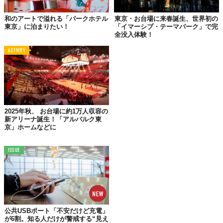
和のアートで溢れる「パークホテル
東京・お台場に来春誕生、世界初の
東京」に泊まりたい！
「イマーシブ・テーマパーク」で完
全没入体験！
ACTIVITY
2025年秋、 お台場に約1万人収容の
新アリーナ誕生！「アルバルク東
京」ホームなどに
ISSUE
公共USBポート「不安だけど充電」
が6割。知る人だけが警戒する“見え