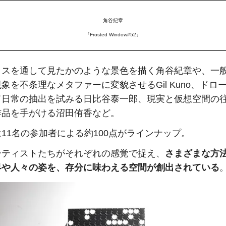
角谷紀章
『Frosted Window#52』
ラスを通して見たかのような景色を描く角谷紀章や、一
象を不条理なメタファーに変貌させるGil Kuno、ドロ
て日常の抽出を試みる日比谷泰一郎、現実と仮想空間の
作品を手がける沼田侑香など。
11名の参加者による約100点がラインナップ。
ーティストたちがそれぞれの感覚で捉え、
さまざまな方
界や人々の姿を、存分に味わえる空間が創出されている