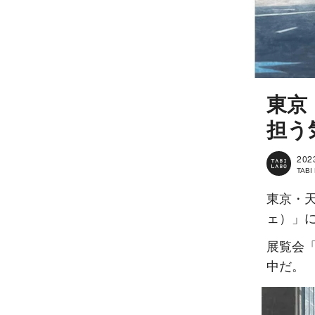
東京
担う
202
TAB
東京・天
ェ）」
展覧会「W
中だ。