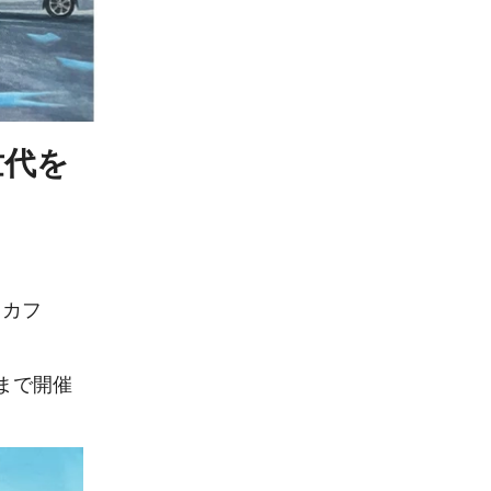
世代を
トカフ
日）まで開催