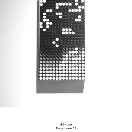
Gil Kuno
『Noisemaker 02』