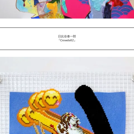
日比谷泰一郎
『Crowds62』