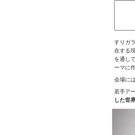
すりガ
在する現
を通し
ーマに
会場には
若手ア
した世