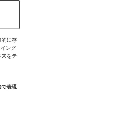
般的に存
ーイング
往来をテ
法で表現
。