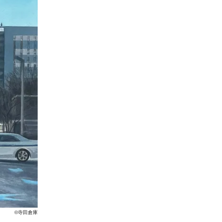
©寺田倉庫