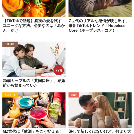
なった。
最近では、視聴者やフォロワーと
親密感
を築くコンテンツがトレ
【TikTokで話題】真実の愛を試す
Z世代のリアルな感情が映し出す、
ンド入りすることも多く、今回の
ベージュフラッグも「リアルで
ユニークな方法。必要なのは「みか
最新TikTokトレンド「Hopeless
シンプルなコンテンツ」として好まれているのかもしれない。
ん」だけ
Core（ホープレス・コア）」
様々な情報が溢れるSNS時代においてはリアルを求めるもの良い
が、パートナーの奇行を世に公開することで、逆に二人の関係が
CULTURE
ギクシャクしてしまう……なんてことには十分に注意した方が良
さそうだ（笑）
Reference:
PSYCHOLOGY AND RELATIONSHIPS ‘Beige flags’ in your relationship: Why
they’re trending on TikTok and why not to ‘hyperfocus’ on them
Top image: ©
Melnikov Dmitriy/Shutterstock.com
25歳カップルの「共同口座」、結婚
前から始まっていた
TABI LABO
ACTIVITY
LOVE
この世界は、もっと広いはずだ。
MZ世代は「飲酒」をこう捉える！
決して新しくはないけど、何より大