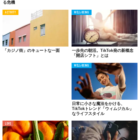
後のメッセージに対する返信しかせず、他の4つは無視することで
る危機
す。
ACTIVITY
WELL-BEING
私--
「死にそうだからだ助けて」
「大好きだよ」
「今日の夕ご飯は何食べたの？」
「カジノ街」のキュートな一面
一歩先の朝活。TikTok発の新概念
「開店シフト」とは
彼--
WELL-BEING
「ステーキと野菜」
……だからなに？
日常に小さな魔法をかける、
TikTokトレンド「ウィムジカル」
と思うかもしれない。が、これが
Z世代のトレンド
だというこ
なライフスタイル
と。
LOVE
2022年以降、無理に“映え”を狙わない
「エフォートレス（肩肘張
らない）」な投稿
が増え、SNSでもリアルさを求められるように