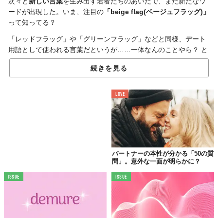
次々と
新しい言葉
を生み出す若者たちのあいだで、また新たなワ
ードが出現した。いま、注目の
「beige flag(ベージュフラッグ)」
って知ってる？
「レッドフラッグ」や「グリーンフラッグ」などと同様、デート
用語として使われる言葉だというが……一体なんのことやら？ と
いう人のために、順を追って説明しよう。
続きを見る
◆「レッドフラッグ」
LOVE
 「危険信号」を意味し、デート相手やパートナーの怪しい
行動に危険を感じ、その人とのセッション続行が不可能で
あることを示すサイン。
◆「グリーンフラッグ」
パートナーの本性が分かる「50の質
 「青信号」や「GOサイン」を意味し、デート相手やパー
問」。意外な一面が明らかに？
トナーと今後も良好な関係を築きたいし、その人であれば
ISSUE
ISSUE
幸せな交際になることを予感するポジティブなサイン。
◆
「ベージュフラッグ」
決して別れる理由になるほど深刻ではないが、「ちょっと