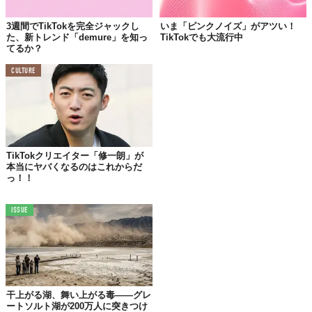
奇妙で気になるデート相手やパートナーの行動」を示す。
3週間でTikTokを完全ジャックし
いま「ピンクノイズ」がアツい！
た、新トレンド「demure」を知っ
TikTokでも大流行中
てるか？
CULTURE
いま、この「＃beige flag」と言うハッシュタグと共にパートナー
の
奇妙・奇怪な行動
を文字だけで紹介する動画が、TikTok上で爆
発的に増えている。
たとえば、こんな感じ。
TikTokクリエイター「修一朗」が
本当にヤバくなるのはこれからだ
っ！！
@graceblairrr
#beigeflag
♬ Summer Background Jazz - 
Jazz Background Vibes
ISSUE
©
graceblairrr/TikTok
要約するとこんな感じ。
干上がる湖、舞い上がる毒——グレ
彼氏のベージュフラッグは、私が5つメッセージを送信しても、最
ートソルト湖が200万人に突きつけ