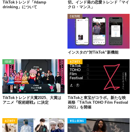
TikTokトレンド「#damp
切。インド発の恋愛トレンド「マイ
drinking」について
クロ・マンス」
CULTURE
インスタの“対TikTok”新機能
ISSUE
ACTIVITY
TikTokトレンド大賞2025、大賞は
TikTokと東宝がコラボ。新たな映
アニメ『呪術廻戦』に決定
画祭「TikTok TOHO Film Festival
2021」を開催
ACTIVITY
WELL-BEING