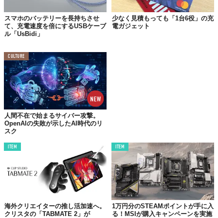
なシボ加工を施し、傷もつきにくい経年劣化対策も抜かりなし。
未来感あふれる独創的な新形状とコンセプトの「NovaWave
スマホのバッテリーを長持ちさせ
少なく見積もっても「1台6役」の充
て、充電速度を倍にするUSBケーブ
電ガジェット
SPOT PLUG +C」。さまざまなシーンにおいて未体験のワクワク
ル「UsBidi」
を感じさせてくれそうだ。
CULTURE
人間不在で始まるサイバー攻撃。
OpenAIの失敗が示したAI時代のリ
スク
ITEM
ITEM
©
充電器メーカーの株式会社CIO / YouTube
『NovaWave SPOT PLUG +C』
海外クリエイターの推し活加速へ。
1万円分のSTEAMポイントが手に入
【Makuakeプロジェクトページ】
クリスタの「TABMATE 2」が
る！MSIが購入キャンペーンを実施