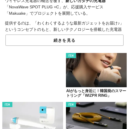
ワイヤレス充電器の概念を覆す、
新しいカタチの充電器
「NovaWave SPOT PLUG +C」が、応援購入サービス
「Makuake」でプロジェクトを展開している。
提供するのは、「わくわくするような最新ガジェットをお届け♪」
というコンセプトのもと、新しいテクノロジーを搭載した充電器
を数多く開発してきた「株式会社CIO」。
続きを見る
同社が生みだしたのは、
Qi2
という新しい規格を搭載した
プラグ
一体型の“完全ケーブルレス”充電器
だ。
ITEM
AIがもっと身近に！韓国発のスマー
トリング「WIZPR RING」
ITEM
ITEM