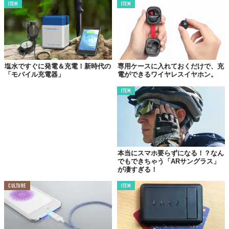
一方、完全ケーブルレスとは裏腹に本体のUSB Type-Cのポートに
ITEM
ITEM
ケーブルを挿して従来のスタイルでQi2規格のワイヤレス充電も可
能。
自宅では充電クレードルとして使用して、外出時にはスマートフ
ォンごと持ち出すスマートな使い方なんてこともできる。
塩水ですぐに発電＆充電！新時代の
専用ケースに入れておくだけで、充
「モバイル充電器」
電ができるワイヤレスイヤホン。
ITEM
本当にスマホ要らずになる！？なん
でもできちゃう「ARサングラス」
が凄すぎる！
CULTURE
ITEM
©株式会社CIO
正面のワイヤレス充電面はスマートフォンへの傷つけ防止を考え
た素材を採用。プラグ側は表面に一眼レフカメラのボディのよう