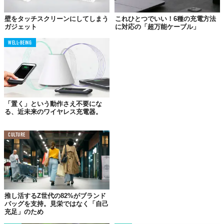
©株式会社CIO
壁をタッチスクリーンにしてしまう
これひとつでいい！6種の充電方法
プロダクトの特徴は、まさに
プラグ一体型
になったこと。
ガジェット
に対応の「超万能ケーブル」
従来「ワイヤレス」と謳った充電器でも、ACアダプタとの間にケ
WELL-BEING
ーブルがあるのが当たり前。ところが、「NovaWave SPOT
PLUG +C」は電源もとに直接接続する完全にケーブルの存在を排
除した大胆設計！
これであれば、設置・撤収の手間も減れば、省スペース化だって
実現するだろう。
「置く」という動作さえ不要にな
る、近未来のワイヤレス充電器。
CULTURE
推し活するZ世代の82%がブランド
バッグを支持。見栄ではなく「自己
©株式会社CIO
充足」のため