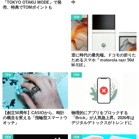
https://www.makuake.com/project/novawave_spot_plug_c/
「TOKYO OTAKU MODE」で発
中
売、特典でTOMポイントも
ITEM
Top image: ©
株式会社CIO
TABI LABO
この世界は、もっと広いはずだ。
逆に時代の最先端。ドコモの折りた
ためるスマホ「ｍotorola razr 50d
M-51E」
ITEM
ITEM
【創立50周年】CASIOから、時計
物理的にアプリをブロックする
の概念を変える「指輪型スマートウ
「Brick」が人気急上昇。2026年は
オッチ」
デジタルデトックスがトレンドに
ITEM
ITEM