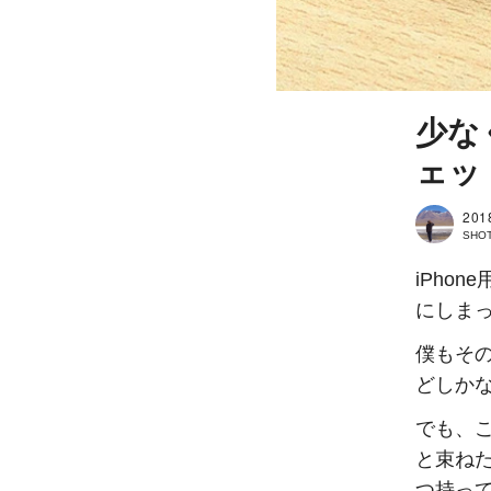
少な
ェッ
201
SHOT
iPho
にしま
僕もそ
どしか
でも、
と束ね
つ持っ