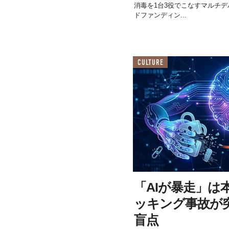
消毒を1台3役でこなすマルチデバ
ドファンディン...
CULTURE
「AIが暴走」は本
ッキング事故が
盲点