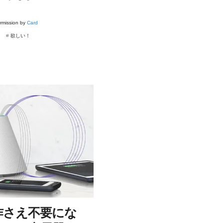
ermission by
Card
#
欲しい！
作さえ不要にな