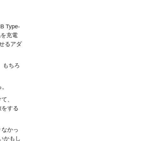
Type-
品を充電
させるアダ
、もちろ
る。
けて、
旅をする
りなかっ
いかもし