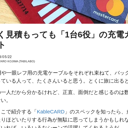
く見積もっても「1台6役」の充電
ト
8/05/22
ARO KOJIMA (TABILABO)
ne用や一眼レフ用の充電ケーブルをそれぞれ束ねて、バッ
っている人って、たくさんいると思う。とくに旅に出る
の一人だから分かるけれど、正直、面倒だと感じるのは
ない。
ここで紹介する「
KableCARD
」のスペックを知ったら、
たりほどいたりする行為が無駄に思ってしまうかもしれ
ていれば、いろいろなシーンで活躍してくれるようだ。