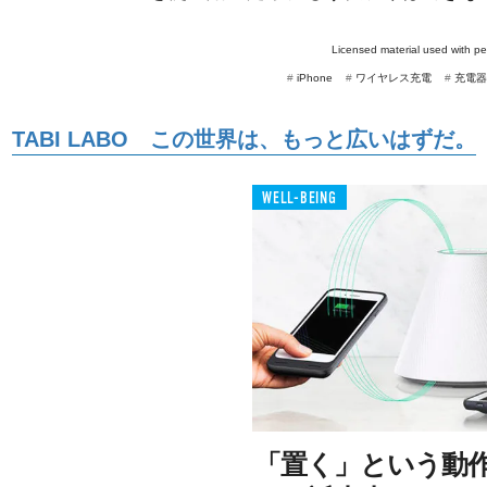
。
Licensed material used with p
#
iPhone
#
ワイヤレス充電
#
充電器
TABI LABO この世界は、もっと広いはずだ。
WELL-BEING
「置く」という動