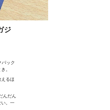
ガジ
クパック
とき。
数えるほ
だんだん
ない。一