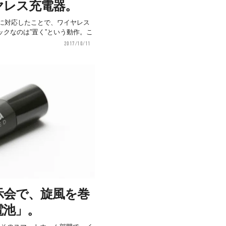
ヤレス充電器。
Xが「Qi」に対応したことで、ワイヤレス
クなのは”置く”という動作。こ
2017/10/11
示会で、旋風を巻
電池」。