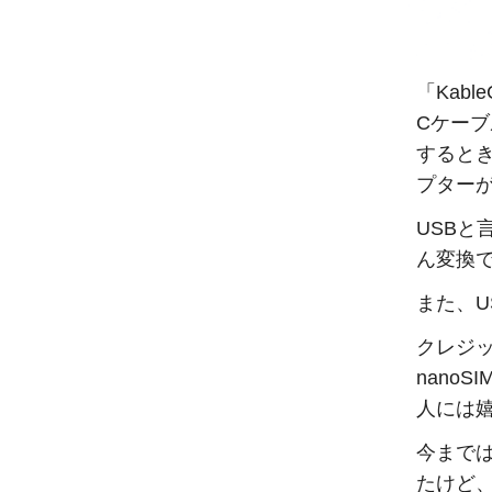
「Kab
Cケーブ
するとき
プター
USBと
ん変換
また、
クレジ
nano
人には
今まで
たけど