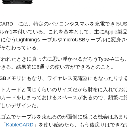
leCARD」には、特定のパソコンやスマホを充電できるUSB 
ルが1本付いている。これを基本として、主にApple製
に使うLightningケーブルやmicroUSBケーブルに変身
がそなわっている。
言われたときに真っ先に思い浮かべるだろうType-Aにも
できる。結果的に6通りの使い方ができるとのこと。
USBメモリにもなり、ワイヤレス充電器にもなったりす
ットカードと同じくらいのサイズだから財布に入れてお
SIMカードをしまっておけるスペースがあるので、頻繁に
嬉しいデザインだ。
はゴムでケーブルを束ねるのが面倒に感じる機会はあま
、「
KableCARD
」を使い始めたら、もう後戻りはできな