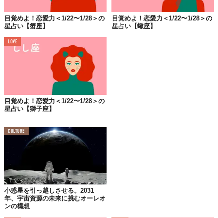
女性は、シングルさんはモテモテ。ずーっとお近づきになれるタ
目覚めよ！恋愛力＜1/22〜1/28＞の
目覚めよ！恋愛力＜1/22〜1/28＞の
イミングを待っていた人がいるんじゃないかな。そういう人から
星占い【蟹座】
星占い【蠍座】
誘われて迷ったら、お茶飲むくらいはOKしてみるといいですよ。
LOVE
また片想いさんは軽いノリじゃなく、真面目に告白するのがおす
すめ。カップルさんは愛されてることを実感できそう。言葉で好
きって言ってもらえなくても、忙しいお相手が向き合ってくれて
るってことで理解してあげて。
男性は、シングルさんはモテると同時に、アプローチの成功率が
目覚めよ！恋愛力＜1/22〜1/28＞の
高いときでもあります。で、遊びの恋はNG。半端な気持ちで臨む
星占い【獅子座】
と人生全体の運気を落とします。あくまで紳士的に、手順を踏ん
でお目当ての方との距離を縮めていきましょう。カップルさんは
CULTURE
落ち着いた愛を育んでいけそう。いつでも素直に気持ちを表して
くださいね。
■仕事・全体運
成功している人や企業が、なぜ、そうなのか。これまでの歩みを
小惑星を引っ越しさせる。2031
調べて参考にするといいですよ。
年、宇宙資源の未来に挑むオーレオ
ンの構想