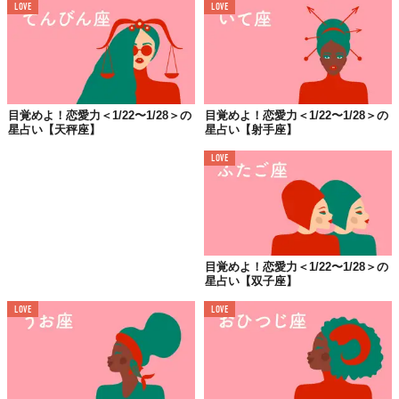
LOVE
LOVE
お心添えはこちらの方から
目覚めよ！恋愛力＜1/22〜1/28＞の
目覚めよ！恋愛力＜1/22〜1/28＞の
藤島佑雪
星占い【天秤座】
星占い【射手座】
元銀座のクラブホステス。 著書『元銀座ホステスが教え
る強運！美女になる方法』（文藝春秋社刊）。『VOGUE
LOVE
JAPAN』WEBサイトにて「元ホステス・藤島佑雪が教え
る開運↑美女になる方法」、『an・an web』にてお悩み相
談「クラブ佑雪」連載中。「coconala」にてメールでの鑑
定が大人気！Clubhouseでもときどきルームやってます。
LINE占い（アプリをダウンロードしてね！）もやってま
す。
個人鑑定は
こちら
から。
目覚めよ！恋愛力＜1/22〜1/28＞の
Clubhouse: ＠yousetsu
星占い【双子座】
Twitter：
@ginzanoyousetsu
Instagram：
yousetsu.fujishima
LOVE
LOVE
🔯
意中のアノ人の今週は？
🔯
Top image: ©
iStock.com/art-skvortsova