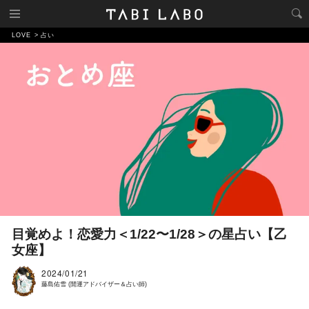
LOVE
占い
目覚めよ！恋愛力＜1/22〜1/28＞の星占い【乙
女座】
2024/01/21
藤島佑雪 (開運アドバイザー＆占い師)