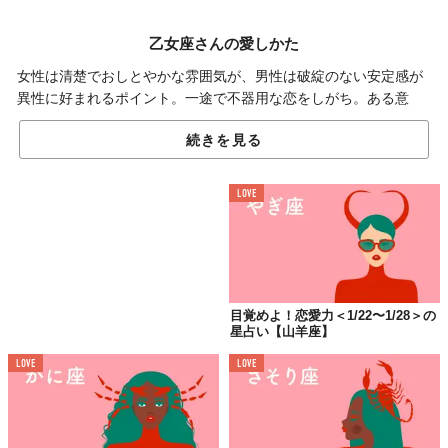
乙女座さんの愛しかた
女性は清楚でおしとやかな雰囲気が、男性は破綻のない安定感が
異性に好まれるポイント。一途で不器用な恋をしがち。ある意
味、12星座中No.1の恋愛ベタかも。というのも、自分の中の常
続きを見る
識、マイルールを「え、みんなそうだよね？」と思い込んでいる
から。「みんな違って、みんないい」という概念をもてば、もっ
と上手に愛し、愛されるはず。
LOVE
心が広いと愛されます。
目覚めよ！恋愛力＜1/22〜1/28＞の
星占い【山羊座】
人を否定せず、嫌わず、みんなwelcome！ ってやると、ヘンな人
LOVE
LOVE
が寄ってきたらどうしようって思うかもしれないけど、結局ね、
自分に合う人が残るだけだから安心してオープンマインドでいて
くださいね。そういうふうに振る舞えば、どうすれば愛される人
間になるのか、発見できるはず。