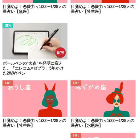
TABI LABO
目覚めよ！恋愛力＜1/22〜1/28＞の
目覚めよ！恋愛力＜1/22〜1/28＞の
星占い【魚座】
星占い【牡羊座】
この世界は、もっと広いはずだ。
ITEM
ボールペンの"欠点"を発明に変え
た。「エレコム×ゼブラ」5年かけ
た2WAYペン
LOVE
LOVE
目覚めよ！恋愛力＜1/22〜1/28＞の
目覚めよ！恋愛力＜1/22〜1/28＞の
星占い【牡牛座】
星占い【水瓶座】
LOVE