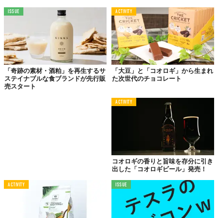
す。
ISSUE
ACTIVITY
パッケージも若手アーティストが手がけており、洗礼されたスタ
イリッシュなデザインからポップなものまで揃っています。
贈り
たい人に合わせてパケ買いできる
のはグッドポイント。
しかも、“食のオスカー”とも言われる
「Great Taste Awards」を
「奇跡の素材・酒粕」を再生するサ
「大豆」と「コオロギ」から生まれ
受賞した名品
でもあります。贅沢な味わいもお墨付きのようで
ステイナブルな食ブランドが先行販
た次世代のチョコレート
す。
売スタート
まさに、
モテ要素満点
といえるチョコ。プレゼントすれば、喜ば
ACTIVITY
れること間違いなし！
コオロギの香りと旨味を存分に引き
出した「コオロギビール」発売！
ACTIVITY
ISSUE