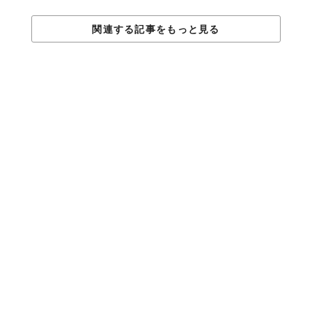
「Ethical&SEA」全国9店舗（
https://ethicalsea.com
）
各商品のお取り扱い・キャンペーン詳細につきましては各
関連する記事をもっと見る
店舗までお問い合わせください。
Top image: ©
株式会社フラッグ
TABI LABO
この世界は、もっと広いはずだ。