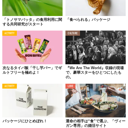
「トノサマバッタ」の食用利用に関
「食べられる」パッケージ
する共同研究がスタート
ACTIVITY
CULTURE
次なるタイパ飯「干し芋バー」でギ
『We Are The World』収録の現場
©株式会社フラッグ
ルトフリーを極めよ！
で、豪華スターをひとつにしたも
の。
質の高いチョコを、動物や環境を傷つけることなく頂ける……こ
れって
最善なギルトフリー
では？
ACTIVITY
LOVE
想いを届ける特別なイベントに、贈られる方にもやさしく、地球
にもやさしいバレンタインギフトを！
期間：2024年1月18日（木）〜2月14日（水）
パッケージにひとめぼれ！
運命の相手は“食”で選ぶ、「ヴィー
展開店舗：「style table」全国9店舗　
https://styletable.jp/
ガン専用」の婚活サイト