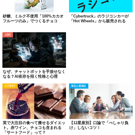
砂糖、ミルク不使用「100%カカオ
「Cybertruck」のラジコンカーが
フルーツのみ」でつくるチョコ
「Hot Wheels」から販売される
©株式会社フラッグ
こちらもグレイト・テイスト・アワード受賞の確かな品質を誇る
LOVE
エシカルチョコレートブランド「LOVE COCOA」。
気候変動への取り組みとして、チョコレートが
1枚売れるたびに1
本植樹をする
プロジェクトを行っています。
なぜ、チャットボットを手放せなく
なる？AI依存を招く性格と心理
ACTIVITY
WELL-BEING
英で大注目の食べて痩せるダイエッ
【12星座別】口論で「べしゃり負
ト。赤ワイン、チョコも含まれる
け」しないコツ！
「サートフード」って？