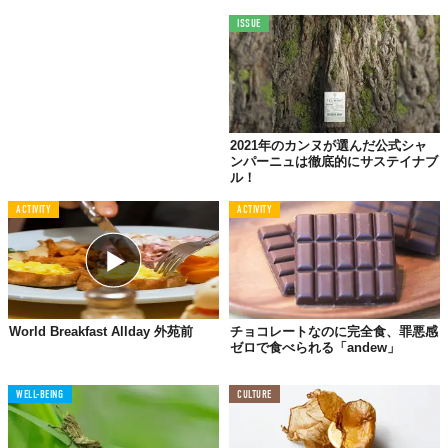
ISSUE
2021年のカンヌが選んだ公式シャ
ンパーニュは徹底的にサステイナブ
ル！
©株式会社フラッグ
ACTIVITY
ACTIVITY
カラフルでポップなデザインが特徴的なこちらは「H!P
CHOCOLATE」。プラスチックフリーパッケージを使用したサス
テイナブルなブランドです。
オーツミルクを使用した
クリーミーで口溶けなめらか
なチョコレ
World Breakfast Allday 外苑前
チョコレートなのに完全食、罪悪感
ートは、これまでのヴィーガンチョコレートとは一線を画してい
ゼロで食べられる「andew」
るのだそう。
WELL-BEING
CULTURE