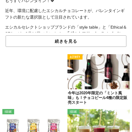
もうすぐバレンタイン！💖
近年、環境に配慮したエシカルチョコレートが、バレンタインギ
フトの新たな選択肢として注目されています。
エシカルセレクトショップブランドの「style table」と「Ethical＆
SEA」が、2月14日（水）まで、
「ギルトフリーなバレンタイン
フェア2024」
を開催中。
続きを見る
ギルトフリーとは「罪悪感ゼロ」のこと。今回のフェアには、世
界中から厳選したオーガニックやヴィーガン、フェアトレードな
ACTIVITY
どの高品質なエシカルチョコレートが大集合しているそうです。
でも、エシカルなチョコっておいしいの？パッケージはバレンタ
インのイメージに合うの？と疑問に思うかもしれません。
安心してください。そんな不安は瞬時に払拭できます！
今年は2020年限定の「ミント風
味」も！チョコビール4種の限定販
売スタート
甘々なパッケージでも、中身はギルトフリー
ISSUE
ISSUE