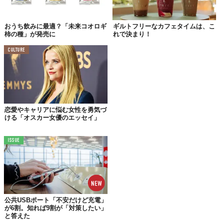
おうち飲みに最適？「未来コオロギ
ギルトフリーなカフェタイムは、こ
柿の種」が発売に
れで決まり！
CULTURE
恋愛やキャリアに悩む女性を勇気づ
ける「オスカー女優のエッセイ」
ISSUE
©株式会社フラッグ
公共USBポート「不安だけど充電」
が6割。知れば9割が「対策したい」
こちらの「COCO Chocolatier」は“アートチョコレート”とも呼ば
と答えた
れ、購入することで生産者とアーティストの支援に繋がるそうで