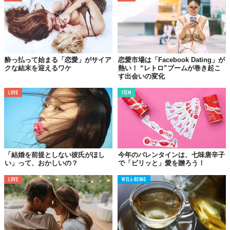
酔っ払って始まる「恋愛」がサイア
恋愛市場は「Facebook Dating」が
クな結末を迎えるワケ
熱い！ “レトロ”ブームが巻き起こ
す出会いの変化
LOVE
ITEM
「結婚を前提としない彼氏がほし
今年のバレンタインは、七味唐辛子
い」って、おかしいの？
で「ピリッと」愛を贈ろう！
LOVE
WELL-BEING