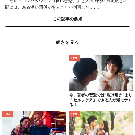
「セルフコンパッション（自己慈悲）」と人間関係の満足度との
間には、ある深い関係があることが判明した……。
この記事の要点
・
続きを見る
マルティン・ルター大学ハレ・ヴィッテンベルクの研究が、セルフコンパッション
が恋愛関係の満足度を向上させることを示唆
・男性は、セルフコンパッションを実践する女性パートナーとの関係で高い満足度
を感じる傾向にある
LOVE
・この実践法は個人の幸福感を超え、関係の満足度、対立解決、嫉妬の処理などに
影響を与える。
マルティン・ルター大学ハレ・ヴィッテンベルク（MLU）の研究
により、セルフコンパッション（自己慈悲）は、恋愛関係の満足
今、若者の恋愛では”駆け引き”より
度を高める大きな要因であることが明らかになった。
「セルフケア」できる人が爆モテす
る！
そもそもセルフコンパッションとは、自分の短所や失敗に対して
「思いやり」と「優しさ」を持つことを指す。要するに、自分で
LOVE
LOVE
自分を労ってあげる行為だ。
209組のカップルを対象に行われた研究では、セルフコンパッシ