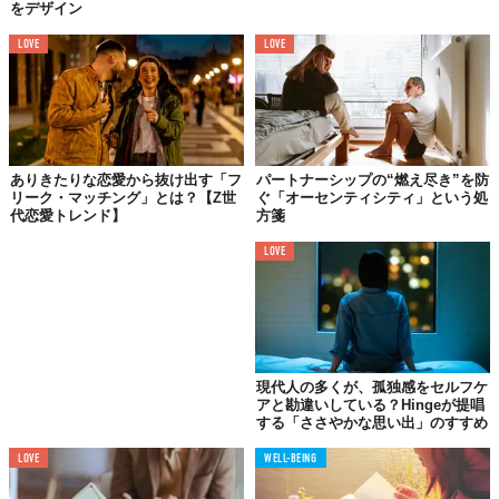
をデザイン
Top image: ©
iStock.com/JLco - Julia Amaral
LOVE
LOVE
TABI LABO
この世界は、もっと広いはずだ。
ありきたりな恋愛から抜け出す「フ
パートナーシップの“燃え尽き”を防
リーク・マッチング」とは？【Z世
ぐ「オーセンティシティ」という処
代恋愛トレンド】
方箋
LOVE
現代人の多くが、孤独感をセルフケ
アと勘違いしている？Hingeが提唱
する「ささやかな思い出」のすすめ
LOVE
WELL-BEING