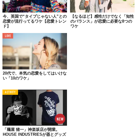
ョンを持つことが両パートナーにとって非常に有益であるという
結果を示した。特に男性は、セルフコンパッションを持つ女性パ
ートナーとの関係で、高い満足度を経験する傾向にあるとのこ
今、英国で“タイプじゃない人”との
【なるほど】感性だけでなく「知性
恋愛が流行ってるワケ【恋愛トレン
のバランス」が恋愛に必要な8つの
と。
ド】
ワケ
また、同研究により、セルフエンパシー（自己共感）が個人の幸
LOVE
福感だけでなく、恋愛関係のダイナミクスにも影響を与えること
が判明。これには、衝突の解決や嫉妬の処理、関係全体の満足度
などが含まれており、恋人と順風満帆に関係を続けやすくなるの
だそう。
今回初めて行われた、セルフコンパッションと恋愛関係の間にあ
20代で、本気の恋愛をしてはいけな
る相互作用に関する徹底的な研究。彼らは、恋愛関係における自
い「10のワケ」
身の短所や失敗を受け入れることが、自己のみならずパートナー
との満足度にも利益をもたらすことを発見した。
ACTIVITY
これって、すなわち「人を愛するにはまず自分を愛することか
ら」が、科学的に証明されたってことなんじゃないだろう
か……！
参照元:
Earth.com
「麺屋 猪一」神楽坂店が開業。
※本記事はGeneraitve AIを一部活用して制作をしております。
HOUSE INDUSTRIESが器とグッズ