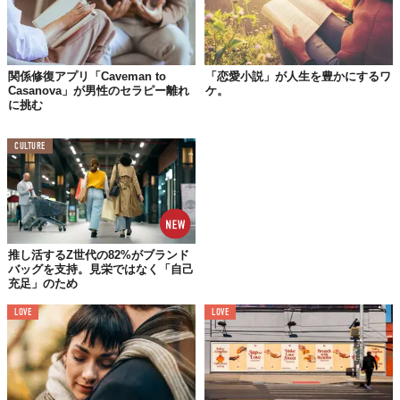
関係修復アプリ「Caveman to
「恋愛小説」が人生を豊かにするワ
Casanova」が男性のセラピー離れ
ケ。
に挑む
CULTURE
推し活するZ世代の82%がブランド
バッグを支持。見栄ではなく「自己
充足」のため
LOVE
LOVE