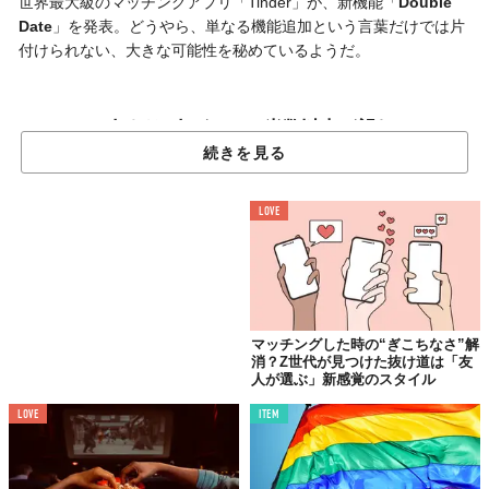
世界最大級のマッチングアプリ「Tinder」が、新機能「
Double
Date
」を発表。どうやら、単なる機能追加という言葉だけでは片
付けられない、大きな可能性を秘めているようだ。
1人より2人がいい。半数以上が望む
「グループデート」というリアル
続きを見る
Tinderが新たに打ち出した「Double Date」は、その名の通り、
友
だちと2人1組でプロフィールを作成し、同じく2人組の相手を探
LOVE
す
ことができる機能。目的のため、自分ともう1名の「プラスワ
ン」を招待し、共にプロフィールを編集。あとは、気の合いそう
なペアを探してスワイプするだけ。1対1の出会いがもたらす独特
の緊張感とは、少し趣が違うようだ。
マッチングした時の“ぎこちなさ”解
この機能は、決して突飛なアイデアから生まれたわけではない。
消？Z世代が見つけた抜け道は「友
Tinder Japanが実施した調査によれば、18歳から25歳の若者のう
人が選ぶ」新感覚のスタイル
ち56%が
過去1年以内にダブルデートやグループデートの経験あり
LOVE
ITEM
と回答。さらに70%が「
機会があれば参加したい
」と考えている
という。1人での出会いよりも、
友人と一緒のほうが心強い
と感じ
るのは、ごく自然な感覚だろう。