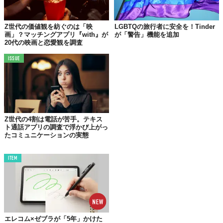
同社は常にユーザー体験のアップデートを試みている。実際に、
同機能のテスト段階では、
利用したプロフィールの約90%が29歳
Z世代の価値観を紡ぐのは「映
LGBTQの旅行者に安全を！Tinder
以下
のユーザーだったという事実は、この新しい出会いのスタイ
画」？マッチングアプリ『with』が
が「警告」機能を追加
ルが、特に若い世代の心をつかんでいる証左といえる。
20代の映画と恋愛観を調査
ISSUE
「恋愛は面倒」でも「繋がりは欲しい」
Z世代のジレンマを解くカギ
では、なぜ今、これほどまでに「友だちと一緒」の出会いが求め
られるのか。その背景を探ると、現代の若者、特にZ世代が抱え
Z世代の4割は電話が苦手。テキス
る複雑な心境が見えてくる。
ト通話アプリの調査で浮かび上がっ
たコミュニケーションの実態
「株式会社マイナビ」の調査によると、18歳から24歳の若者で
「恋人探しや婚活を行っている」と答えたのは33.6%に過ぎず、3
ITEM
人に2人は積極的な活動をしていないのが現状だ。さらに、「株式
会社ネクストレベル」の調査では、Z世代の6割以上が「恋愛は面
倒」と感じているというデータもある。この
「恋愛疲れ」
ともい
える感覚は、恋愛至上主義からの脱却や、趣味・推し活といった
恋愛以外の楽しみが多様化した現代ならではの価値観の表れかも
エレコム×ゼブラが「5年」かけた
しれない。