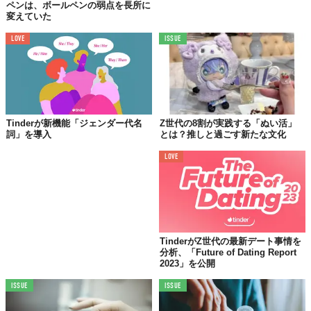
ペンは、ボールペンの弱点を長所に
変えていた
しかし、彼らが人との繋がりを完全に拒絶しているわけではない
はずだ。恋愛は少し重いが、新しい誰かとの繋がりは欲し
LOVE
ISSUE
い……。この
ジレンマ
こそが、彼らの本音ではないだろうか。
ここに「Double Date」がもたらす価値がある。
1対1の真剣な出会いの場がもたらすプレッシャーから解放され、
友人との「コト消費」の一環として、もっと気軽に人と繋がれ
Tinderが新機能「ジェンダー代名
Z世代の8割が実践する「ぬい活」
る。時間を効率的に使いたいタイムパフォーマンス（タイパ）を
詞」を導入
とは？推しと過ごす新たな文化
重視し、「ガチの恋愛はハードルが高い」と感じる層にとって、
まさに求めていた出会いの形なのかもしれない。
LOVE
友人というフィルターを通すことで、
心理的なセーフティネット
が機能し、より自然体で相手と向き合える
。これこそが、新しい
関係性を育むための、心地よい第一歩となるのではないだろう
か。
TinderがZ世代の最新デート事情を
恋愛や結婚というゴールだけを目指すのではなく、まずは友人関
分析、「Future of Dating Report
2023」を公開
係を築いたり、共通の体験を楽しんだりする場へ。Tinderのこの
一手は、私たちの「出会い」という言葉の定義そのものを、静か
ISSUE
ISSUE
に、しかし確実にアップデートしていくのかもしれない。