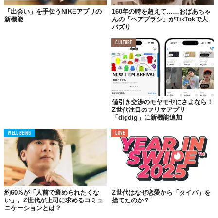
「出会い」を手伝うNIKEアプリの
160年の時を超えて……おばあちゃ
新機能
んの「ヘアブラシ」がTikTokで大
バズり
CULTURE
値引き交渉のモヤモヤにさよなら！
Z世代注目のフリマアプリ
「digdig」に新機能追加
WELL-BEING
LOVE
約60%が「人前で褒められたくな
Z世代はなぜ恋愛から「タイパ」を
い」。Z世代が上司に求めるコミュ
捨てたのか？
ニケーションとは？