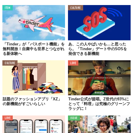
ITEM
CULTURE
「Tinder」が「パスポート機能」を
あ、この人やばいかも…と思った
無料開放！自粛中も世界とつながれ
ら。「Tinder」デート中のSOSを
る新体験へ
発信できる新機能
CULTURE
LOVE
話題のファッションアプリ「XZ」
Tinder公式が提唱。Z世代の93%に
の新機能がすごいらしい
とって「料理」は究極のグリーンフ
ラッグに！
LOVE
ISSUE