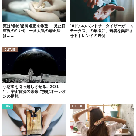
Top image: ©
MG Japan Services 合同会社
TABI LABO
この世界は、もっと広いはずだ。
実は9割が歯科矯正を希望──見た目
10ドルのハンドサニタイザーが「ス
重視のZ世代、一番人気の矯正法
テータス」の象徴に。若者を熱狂さ
は……
せるトレンドの裏側
CULTURE
小惑星を引っ越しさせる。2031
年、宇宙資源の未来に挑むオーレオ
ンの構想
ITEM
CULTURE