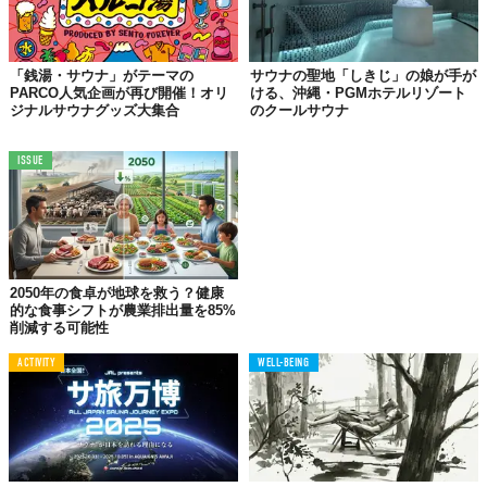
岡県を中心にサバス3号車を展開していく計画だ。
リバースは、今後も地域に根ざした鉄道会社やバス会社と連携
「銭湯・サウナ」がテーマの
サウナの聖地「しきじ」の娘が手が
し、「ご当地サバス」の展開を進めていきたい考えを示してい
PARCO人気企画が再び開催！オリ
ける、沖縄・PGMホテルリゾート
る。
ジナルサウナグッズ大集合
のクールサウナ
ISSUE
2050年の食卓が地球を救う？健康
的な食事シフトが農業排出量を85%
削減する可能性
ACTIVITY
WELL-BEING
© 株式会社リバース