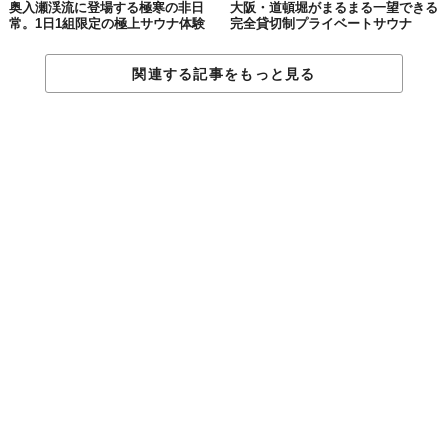
奥入瀬渓流に登場する極寒の非日
大阪・道頓堀がまるまる一望できる
様にアレンジ
常。1日1組限定の極上サウナ体験
完全貸切制プライベートサウナ
•運営開始日：2025月9月１日（予定）
•運営会社：静岡鉄道株式会社
関連する記事をもっと見る
© 株式会社リバース