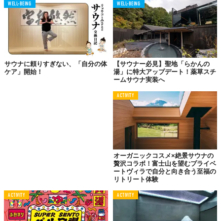
WELL-BEING
WELL-BEING
サウナに頼りすぎない、「自分の体
【サウナー必見】聖地「らかんの
ケア」開始！
湯」に特大アップデート！薬草スチ
ームサウナ実装へ
ACTIVITY
© 株式会社リバース
地域パートナーとの連携で「ご当地サバス」展開へ
サバス事業はこれまで、リバースとサウナイキタイが共同で運営
オーガニックコスメ×絶景サウナの
贅沢コラボ！富士山を望むプライベ
してきたが、3号車を機に「地域パートナー」展開を開始。
ートヴィラで自分と向き合う至福の
リトリート体験
その第一弾として、静岡鉄道が運営を担う。
ACTIVITY
ACTIVITY
静岡鉄道は、2024年2月に設立された一般社団法人静岡サウナ協
議会にも参画しており、サウナを通じた地域活性化を目指してい
る。今後は、自社グループのネットワークや企画力を活かし、静