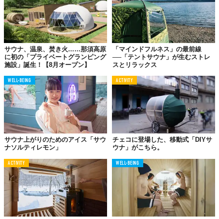
このイベントでは、サバス3号車に加え、テントサウナやコンテナ
サウナといった様々なアウトドアサウナを体験できるとのこと。
また、沼津みかんやお茶を使ったロウリュ体験、サウナところて
んの試食なども用意されているようだ。
サウナ、温泉、焚き火……那須高原
「マインドフルネス」の最前線
に初の「プライベートグランピング
──「テントサウナ」が生むストレ
サバスは、バスならではの「自走可能」かつ「大型スペース」と
施設」誕生！【8月オープン】
スとリラックス
いう利点を活かし、サウナに限らず、託児所やキッチンなど、
WELL-BEING
ACTIVITY
様々な移動型サービスへの展開を通じて、地域活性や社会課題の
解決を目指していくという。
【「サバス」3号車 概要】
サウナ上がりのためのアイス「サウ
チェコに登場した、移動式「DIYサ
•名称：移動型サウナバス「SABUS（サバス）」3号車
ナソルティレモン」
ウナ」がこちら。
•特長：
ACTIVITY
WELL-BEING
-静岡茶をモチーフにしたデザイン
-茶畑のような段々の座席構造
-静岡県産木材を使用したスノコ
-寝転がりながら絶景が楽しめるサウナ体験
-外装は、「静鉄バス」の復刻デザインを採用し、サバス仕