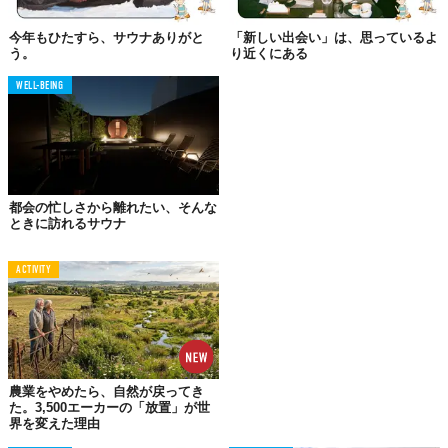
茶畑のような段々座席で絶景を楽しむ
今年もひたすら、サウナありがと
「新しい出会い」は、思っているよ
う。
り近くにある
『サバス』3号車は、静岡鉄道が運行していた路線バスの車両を改
WELL-BEING
造して製作された。
これまでの1号車、2号車がバスのモチーフを色濃く残していたの
に対し、3号車は静岡茶をテーマにしたデザインが特徴。
サウナ室は茶畑をイメージした段々畑のような座席配置で、座る
だけでなく横になってくつろぐことも可能。
都会の忙しさから離れたい、そんな
ときに訪れるサウナ
これにより、富士山をはじめとする静岡ならではの風景を眺めな
がらサウナ体験ができるという。
ACTIVITY
スノコ部分には静岡県産の木材を使用するなど、地域資源の活用
も図られている。外装は、静鉄バスの復刻デザインをサバス仕様
にアレンジしたものが採用された。
農業をやめたら、自然が戻ってき
た。3,500エーカーの「放置」が世
界を変えた理由