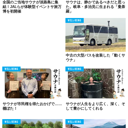
全国のご当地サウナが淡路島に集
サウナは、静かであるべきだと思っ
結！JALらが体験型イベントサ旅万
た。岐阜・多治見に生まれる「曼荼
博を初開催
羅」
WELL-BEING
中古の大型バスを改装した「動くサ
ウナ」
WELL-BEING
WELL-BEING
© 株式会社リバース
御殿場プレミアム・アウトレットでお披露目イベント
サウナが市民権を得たおかげで……
サウナが人生をより広く、深く、そ
サバス3号車の運営開始は2025年9月1日を予定。
棚ぼた！
して豊かにしてくれる
それに先立ち、9月13日には御殿場プレミアム・アウトレットに
WELL-BEING
WELL-BEING
て、お披露目イベントとなる「サバス誕蒸祭」が開催される。