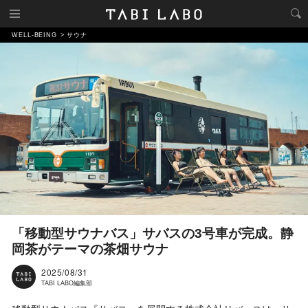
WELL-BEING
サウナ
「移動型サウナバス」サバスの3号車が完成。静
岡茶がテーマの茶畑サウナ
2025/08/31
TABI LABO編集部