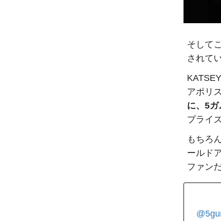
そして
されて
KATSE
アポリ
に、5ガ
プライ
もちろ
ールド
ファン
@5g