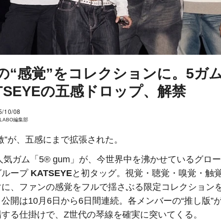
の“感覚”をコレクションに。5ガ
ATSEYEの五感ドロップ、解禁
5/10/08
I LABO編集部
激”が、五感にまで拡張された。
の人気ガム「5® gum」が、今世界中を沸かせているグロ
グループ
KATSEYE
と初タッグ。視覚・聴覚・嗅覚・触
マに、ファンの感覚をフルで揺さぶる限定コレクション
公開は10月6日から6日間連続。各メンバーの“推し版”
場する仕掛けで、Z世代の琴線を確実に突いてくる。