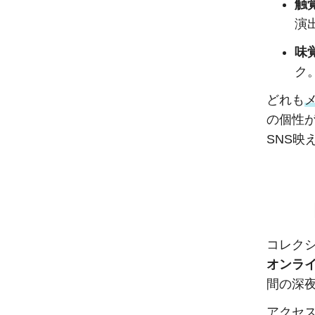
触
演
味
ク
どれも
の個性
SNS映
コレクシ
オンラ
間の深
アクセ