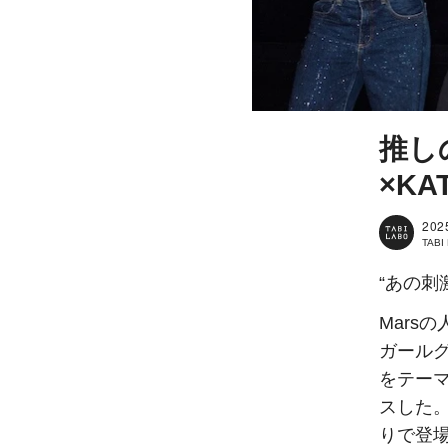
推し
×K
202
TAB
“あの刺
Mars
ガール
をテー
スした。
りで登