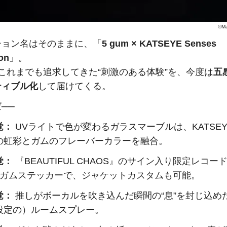
©Ma
ション名はそのままに、「
5 gum × KATSEYE Senses
ion
」。
これまでも追求してきた“刺激のある体験”を、今度は
五
ティブル化
して届けてくる。
──
覚：
UVライトで色が変わるガラスマーブルは、KATSE
の虹彩とガムのフレーバーカラーを融合。
覚：
『BEAUTIFUL CHAOS』のサイン入り限定レコー
5ガムステッカーで、ジャケットカスタムも可能。
覚：
推しがボーカルを吹き込んだ瞬間の“息”を封じ込め
設定の）ルームスプレー。