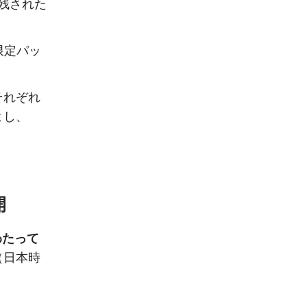
残された
限定パッ
それぞれ
よし、
開
わたって
（日本時