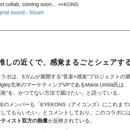
xt collab, coming soon… 👀KONS
ginal sound - 5Gum
推しの近くで、感覚まるごとシェアす
ラボは、5ガムが展開する“音楽×感覚”プロジェクトの第
Wrigley北米のマーケティングVPであるMaria Urista氏は
感覚”を、かつてない方法で届けたい」と語っている。
EYEのメンバーも「EYEKONS（アイコンズ）にこれま
験してもらいたい」とコメントしており、このコラボに
ーティスト双方の熱量
が反映されている。