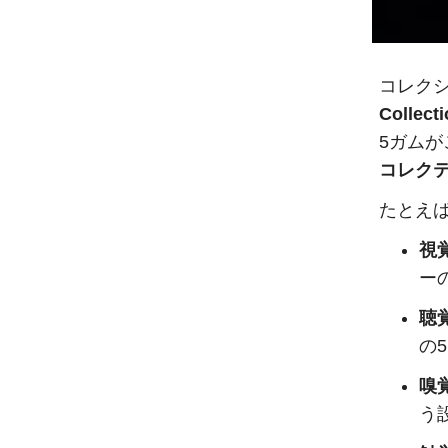
コレク
Collect
5ガムが
コレク
たとえば
視
ー
聴
の
嗅
う