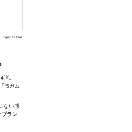
5gum / TikTok
る
4弾。
、「“5ガム
でにない感
は
ブラン