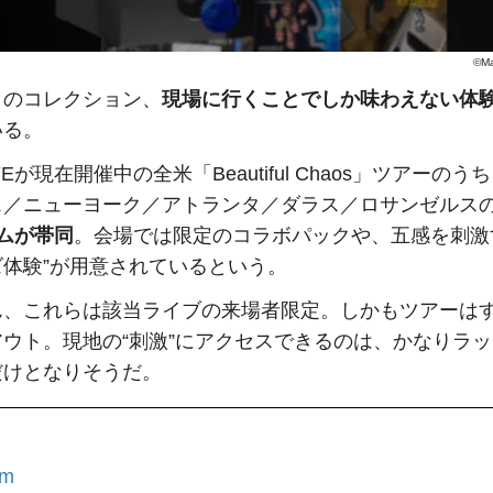
©Ma
このコレクション、
現場に行くことでしか味わえない体
いる。
YEが現在開催中の全米「Beautiful Chaos」ツアーのう
ス／ニューヨーク／アトランタ／ダラス／ロサンゼルス
ムが帯同
。会場では限定のコラボパックや、五感を刺激
ズ体験”が用意されているという。
ん、これらは該当ライブの来場者限定。しかもツアーは
アウト。現地の“刺激”にアクセスできるのは、かなりラ
だけとなりそうだ。
um