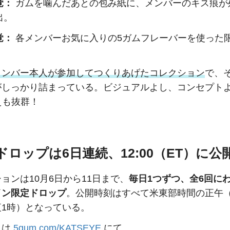
覚：
ガムを噛んだあとの包み紙に、メンバーのキス痕が
出。
覚：
各メンバーお気に入りの5ガムフレーバーを使った
。
メンバー本人が参加してつくりあげたコレクション
で、
がしっかり詰まっている。ビジュアルよし、コンセプト
えも抜群！
ドロップは6日連続、12:00（ET）に公
ョンは10月6日から11日まで、
毎日1つずつ、全6回に
イン限定ドロップ
。公開時刻はすべて米東部時間の正午
夜1時）となっている。
スは
5gum.com/KATSEYE
にて。