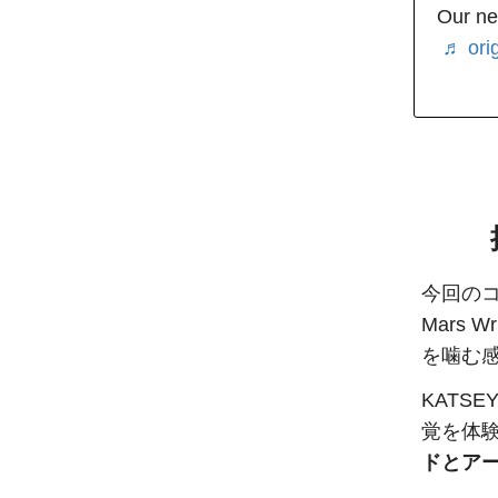
Our ne
♬ ori
今回のコ
Mars 
を噛む
KATS
覚を体
ドとア