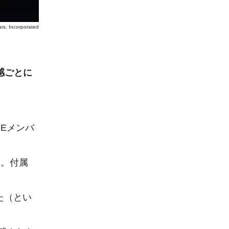
rs, Incorporated
感ごとに
YEメンバ
ド。付属
た（とい