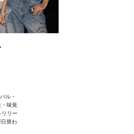
ム
ーバル・
覚・味覚
をリリー
が日替わ