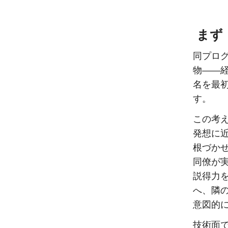
まず
同プロ
物——
名を最初
す。
この考
発想に
根づか
同僚が
説得力
へ、隣
意図的
技術面