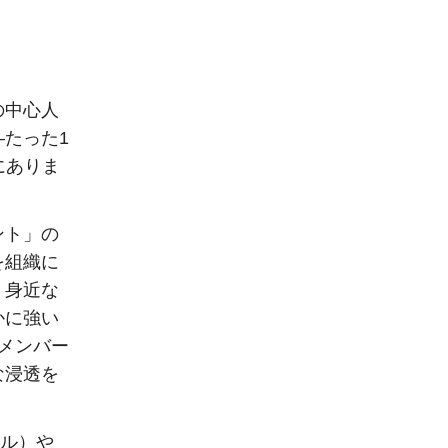
の中心人
たった1
にありま
ント」の
を組織に
、身近な
かに強い
メンバー
な浸透を
ル）や