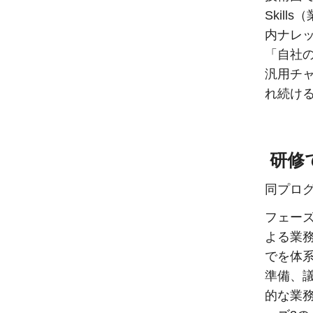
Skill
内ナレッ
「自社
汎用チ
れ続け
研修
同プロ
フェーズ
よる業
でを体
準備、
的な業