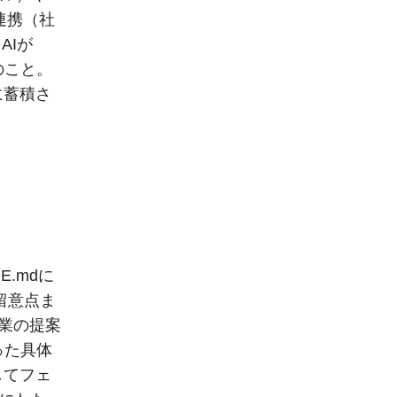
P連携（社
AIが
のこと。
に蓄積さ
E.mdに
留意点ま
業の提案
った具体
してフェ