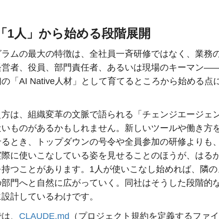
「1人」から始める段階展開
グラムの最大の特徴は、全社員一斉研修ではなく、業務
経営者、役員、部門責任者、あるいは現場のキーマン——
の「AI Native人材」として育てるところから始める点
え方は、組織変革の文脈で語られる「チェンジエージェ
近いものがあるかもしれません。新しいツールや働き方
せるとき、トップダウンの号令や全員参加の研修よりも
実際に使いこなしている姿を見せることのほうが、はる
を持つことがあります。1人が使いこなし始めれば、隣の
の部門へと自然に広がっていく。同社はそうした段階的
に設計しているわけです。
では、
CLAUDE.md
（プロジェクト規約を定義するファイ