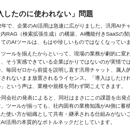
入したのに使われない」問題
2年で、企業のAI活用は急速に広がりました。汎用AIチ
内RAG（検索拡張生成）の構築、AI機能付きSaaSの
してのAIツールは、もはや珍しいものではなくなってい
、ツールを揃えたからといって、現場の業務が劇的に変
と、そう実感できている企業ばかりではないのが実情で
か。毎回ゼロから前提を説明し直す汎用チャット、属人
有されないまま放置されるライセンス。「導入はしたけ
い」という声は、業種や規模を問わず聞こえてきます。
rto合同会社の発表によると、同社はまさにこの課題を出発
す。ツールが揃っても、社内固有の業務知識がAI側に蓄
れた使い方が組織として共有・継承される仕組みがない
業AI活用の本質的なボトルネックだとしています。