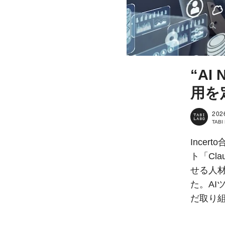
“AI
用を
202
TAB
Ince
ト「Cl
せる人
た。A
だ取り