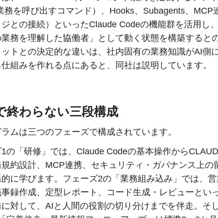
s（業務を呼び出すコマンド）、Hooks、Subagents、MC
ジとの接続）といったClaude Codeの機能群を活用し、
の業務を理解した協働者」として動く状態を構築すると
ャットとの決定的な違いは、社内固有の業務知識がAI側
る仕組みを作れる点にあると、同社は説明しています。
で終わらない三段構成
グラムは三つのフェーズで構成されています。
1の「研修」では、Claude Codeの基本操作からCLAUD
務規約設計、MCP連携、セキュリティ・ガバナンス上の
系的に学びます。フェーズ2の「業務組み込み」では、営
議事録作成、定型レポート、コード生成・レビューとい
務に対して、AIと人間の役割の切り分けまでを伴走。そ