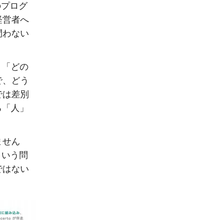
のプログ
経営者へ
問わない
。「どの
で、どう
では差別
ろ「人」
ません
という問
ではない