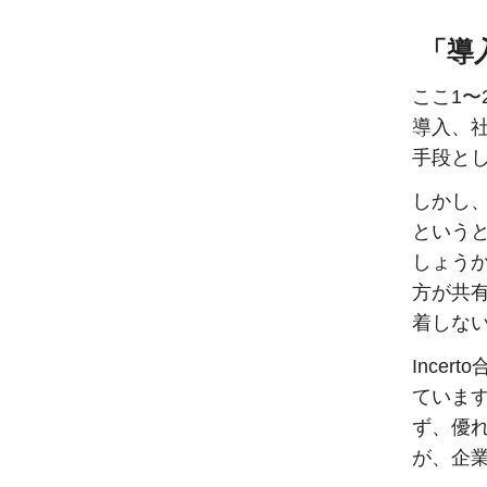
「導
ここ1〜
導入、社
手段と
しかし
という
しょう
方が共
着しな
Ince
ていま
ず、優
が、企