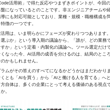
de Code活用術」で得た反応やつまずきポイントが、今回
基盤になっているとのことです。非エンジニアチームや
指導にも対応可能としており、業種・規模・職種構成を
も特徴の一つです。
AI活用は、いま明らかにフェーズが変わりつつあります
を選ぶか」という導入期の議論から、「誰が、どの業務
なすか」という定着・内製化の議論へ。ツール選定だけ
なくなった今、AI活用の成否を分けるのは、結局のとこ
なのかもしれません。
グラムがその答えのすべてになるかどうかはまだわかり
くとも「AIを買う」から「AIと働ける人を育てる」へ
て方自体は、多くの企業にとって考える価値のある視点
うか。