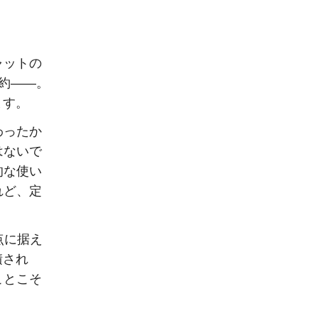
ャットの
契約——。
ます。
わったか
はないで
的な使い
れど、定
点に据え
積され
ことこそ