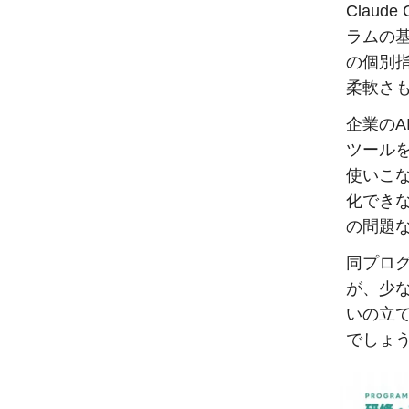
Clau
ラムの
の個別
柔軟さ
企業の
ツール
使いこ
化でき
の問題
同プロ
が、少な
いの立
でしょ