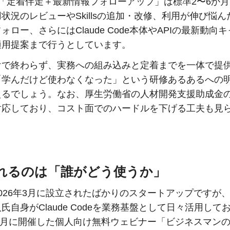
の「定着伴走＋最新情報フォローアップ」は標準2〜6か
状況のレビューやSkillsの追加・改修、利用が伸び悩
ォロー、さらにはClaude Code本体やAPIの最新動向
適用提案まで行うとしています。
けで終わらず、実務への組み込みと定着までを一体で提
「学んだけど使わなくなった」という研修あるあるへの
えるでしょう。なお、厚生労働省の人材開発支援助成金
対応しており、コスト面でのハードルを下げる工夫も見
れるのは「誰がどう使うか」
026年3月に設立されたばかりのスタートアップですが
氏自身がClaude Codeを業務基盤として日々活用して
年4月に開催した個人向け無料ウェビナー「ビジネスマン