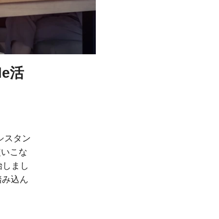
de活
アシスタン
使いこな
始しまし
踏み込ん