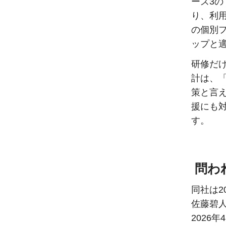
ーズ3
り、利用
の個別フ
ップと
研修だ
計は、
策と言
援にも
す。
問わ
同社は2
佐藤碧人
2026