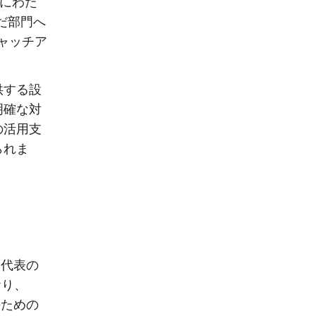
月にわた
んだ部門へ
キャッチア
供する設
明確な対
の活用支
られま
、代表の
おり、
のための