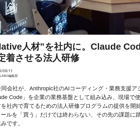
 Native人材”を社内に。Claude Co
定着させる法人研修
6/06/11
I LABO編集部
rto合同会社が、Anthropic社のAIコーディング・業務支援
aude Code」を企業の業務基盤として組み込み、現場で
材を社内で育てるための法人研修プログラムの提供を開
Iツールを「買う」だけでは終わらない、その先の課題に
組みです。