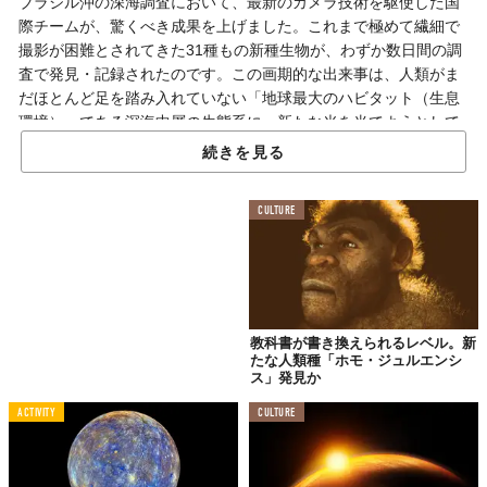
ブラジル沖の深海調査において、最新のカメラ技術を駆使した国
際チームが、驚くべき成果を上げました。これまで極めて繊細で
撮影が困難とされてきた31種もの新種生物が、わずか数日間の調
査で発見・記録されたのです。この画期的な出来事は、人類がま
だほとんど足を踏み入れていない「地球最大のハビタット（生息
環境）」である深海中層の生態系に、新たな光を当てようとして
います。
続きを見る
CULTURE
最新技術が切り拓く深海生物調査の最前線
脆弱な生物を傷つけない「非侵襲的」な撮影
深海中層に生息する生物の多くは非常に繊細で、従来の採取網な
教科書が書き換えられるレベル。新
どを用いた調査では、個体を損傷させてしまうことが大きな課題
たな人類種「ホモ・ジュルエンシ
でした。今回の調査では、リモート操作型無人探査機（ROV）
ス」発見か
「SuBastian」に搭載された最新のイメージングシステムを用いる
ACTIVITY
CULTURE
ことで、生物を捕獲・撹乱することなく、自然な姿のまま記録す
ることに成功しました。