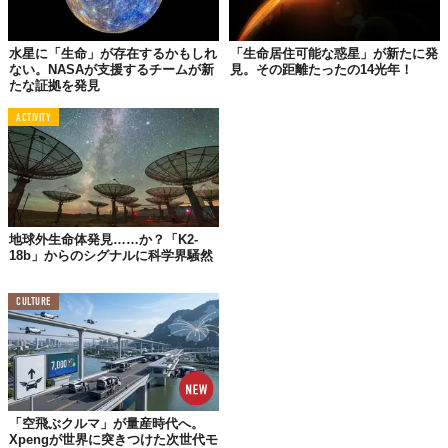
わずか数日で新種を特定する驚異のスピード
水星に「生命」が存在するかもしれ
「生命居住可能な惑星」が新たに発
通常、新種の発見から科学的な認定までには長い歳月を要するこ
ない。NASAが支援するチームが新
見。その距離たったの14光年！
とが一般的です。しかし、今回は詳細な3Dイメージを構築する
たな証拠を発見
「DeepPIV」や「EyeRIS」、そして微細な構造まで写し出す「シ
ACTIVITY
ャドウグラフカメラ」を組み合わせることで、新種の特定プロセ
スを数日という短期間にまで短縮させました。
多種多様な深海生命の記録
地球外生命体発見……か？「K2-
今回の調査で確認されたのは、クラゲやシフォノフォア（管クラ
18b」からのシグナルに科学界騒然
ゲ類）、クシクラゲ類、さらにはゴッサマーワームやラーバセア
ンなど、多岐にわたる生物種です。これらは、中層環境が想定以
CULTURE
上に豊かで多様な生命で溢れていることを如実に示しています。
深海撮影技術の進化から見る今後の展望
「空飛ぶクルマ」が量産時代へ。
Xpengが世界に突きつけた次世代モ
生物学研究におけるパラダイムシフト