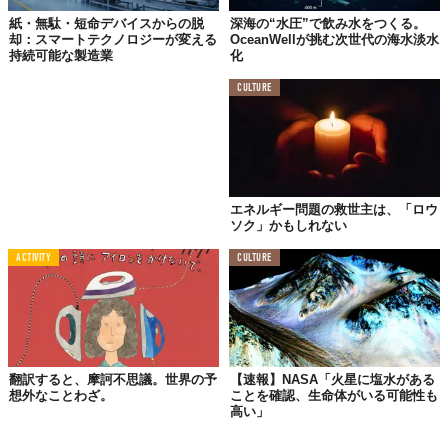
紙・無駄・短命デバイスからの脱
深海の“水圧”で飲み水をつくる。
却：スマートテクノロジーが変える
OceanWellが挑む次世代の海水淡水
持続可能な製造業
化
CULTURE
エネルギー問題の救世主は、「ロウ
ソク」かもしれない
ACTIVITY
CULTURE
翻訳すると、摩訶不思議。世界の予
【速報】NASA「火星に塩水がある
想外なことわざ。
ことを確認、生命体がいる可能性も
高い」