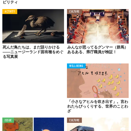
ビリティ
今回の成功は、単に新しい生物を見つけたというニュース以上の
ACTIVITY
CULTURE
意味を持っています。これまで「観察すること自体が破壊行為」
となっていた深海生物研究において、非侵襲的な撮影技術が標準
となる未来を示唆しています。この技術の普及により、種の同定
スピードが飛躍的に向上し、海洋生物学の知見が爆発的に増える
可能性を秘めています。
死んだ鳥たちは、まだ語りかける
みんなが思ってるグンマー（群馬）
——ニュージーランド固有種をめぐ
あるある、県庁職員が検証！
る写真展
人類未踏の領域を可視化する重要性
WELL-BEING
地球の最大のハビタットである中層域が、実は驚くべき生命の多
様性を維持していることが明らかになりました。今後、気候変動
や人間活動が海洋環境に与える影響を正しく評価するためには、
こうした深海生態系の正確なモニタリングが不可欠です。カメラ
技術の進化は、私たちが環境保護の判断を下すための強力なツー
ルとなり、海洋保全のあり方を根本から変えていくことでしょ
「小さなアヒルを吹き出す」。言わ
れたらびっくりする、世界のことわ
う。
ざ
Reference:
31 Otherworldly New Deep-Sea Species Photographed with Cutting-Edge
Camera Technology
ISSUE
CULTURE
画像: AIによる生成