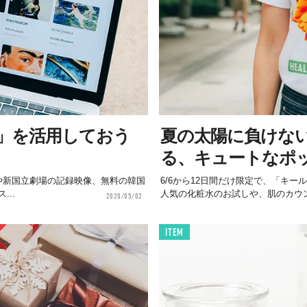
」を活用しておう
夏の太陽に負けな
る、キュートなポ
re」や新国立劇場の記録映像、無料の韓国
6/6から12日間だけ限定で、「キ
..
人気の化粧水のお試しや、肌のカウン
2020/05/02
ITEM