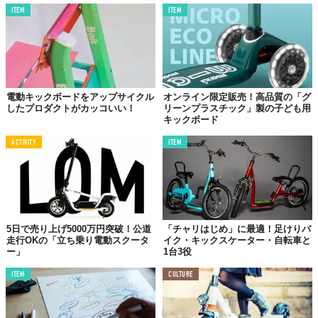
ITEM
ITEM
電動キックボードをアップサイクル
オンライン限定販売！高品質の「グ
したプロダクトがカッコいい！
リーンプラスチック」製の子ども用
キックボード
ACTIVITY
ITEM
5日で売り上げ5000万円突破！公道
「チャリはじめ」に最適！足けりバ
走行OKの「立ち乗り電動スクータ
イク・キックスケーター・自転車と
ー」
1台3役
ITEM
CULTURE