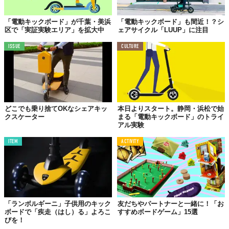
「電動キックボード」が千葉・美浜
「電動キックボード」も間近！？シ
区で「実証実験エリア」を拡大中
ェアサイクル「LUUP」に注目
ISSUE
CULTURE
どこでも乗り捨てOKなシェアキッ
本日よりスタート。静岡・浜松で始
クスケーター
まる「電動キックボード」のトライ
アル実験
ITEM
ACTIVITY
「ランボルギーニ」子供用のキック
友だちやパートナーと一緒に！「お
ボードで「疾走（はし）る」よろこ
すすめボードゲーム」15選
びを！