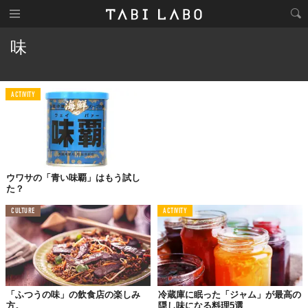
味
ACTIVITY
ウワサの「青い味覇」はもう試し
た？
CULTURE
ACTIVITY
「ふつうの味」の飲食店の楽しみ
冷蔵庫に眠った「ジャム」が最高の
方。
隠し味になる料理5選