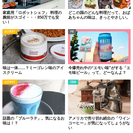
家庭用「ロボットシェフ」 料理の
どこの国のどんな料理だって、おば
腕前がスゴイ・・・850万でも安
あちゃんの味は、きっとやさしい。
い！
ACTIVITY
PR
味は一体......？ミーゴレン味のアイ
今爆売れ中の“エモい味”がする「エ
スクリーム
モ味ビール」って、どーなんよ？
ACTIVITY
ITEM
話題の「ブルーラテ」。気になるお
アメリカで売り切れ続出の「ワイン
味は！？
コーヒー」が気になってしょうがな
い