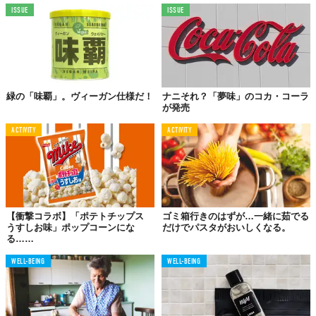
ISSUE
ISSUE
緑の「味覇」。ヴィーガン仕様だ！
ナニそれ？「夢味」のコカ・コーラ
が発売
ACTIVITY
ACTIVITY
【衝撃コラボ】「ポテトチップス
ゴミ箱行きのはずが…一緒に茹でる
うすしお味」ポップコーンにな
だけでパスタがおいしくなる。
る……
WELL-BEING
WELL-BEING