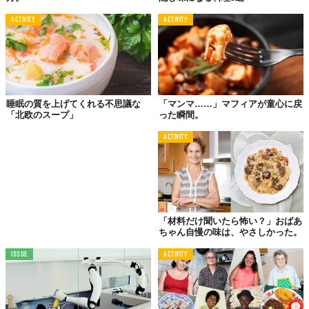
ACTIVITY
ACTIVITY
睡眠の質を上げてくれる不思議な
「マンマ……」マフィアが童心に戻
「北欧のスープ」
った瞬間。
ACTIVITY
「材料だけ聞いたら怖い？」おばあ
ちゃん自慢の味は、やさしかった。
ISSUE
ACTIVITY