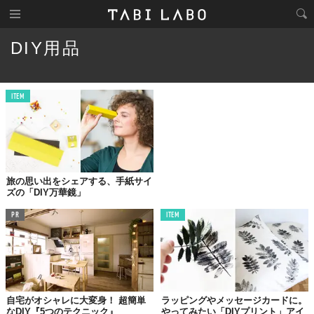
DIY用品
ITEM
旅の思い出をシェアする、手紙サイ
ズの「DIY万華鏡」
PR
ITEM
自宅がオシャレに大変身！ 超簡単
ラッピングやメッセージカードに。
なDIY『5つのテクニック』
やってみたい「DIYプリント」アイ