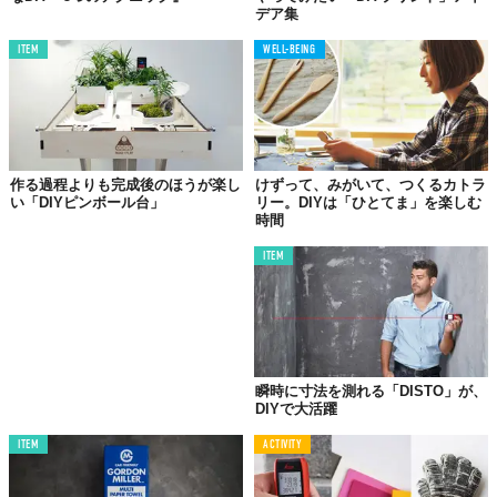
デア集
ITEM
WELL-BEING
作る過程よりも完成後のほうが楽し
けずって、みがいて、つくるカトラ
い「DIYピンボール台」
リー。DIYは「ひとてま」を楽しむ
時間
ITEM
瞬時に寸法を測れる「DISTO」が、
DIYで大活躍
ITEM
ACTIVITY