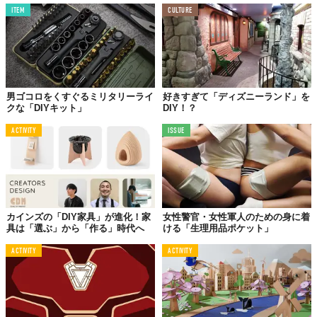
ITEM
CULTURE
男ゴコロをくすぐるミリタリーライ
好きすぎて「ディズニーランド」を
クな「DIYキット」
DIY！？
ACTIVITY
ISSUE
カインズの「DIY家具」が進化！家
女性警官・女性軍人のための身に着
具は「選ぶ」から「作る」時代へ
ける「生理用品ポケット」
ACTIVITY
ACTIVITY