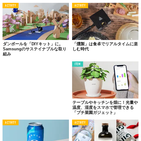
©
2018 Oscar Chang / YouTube
ACTIVITY
ACTIVITY
Top image: ©
2018 Oscar Chang
TABI LABO
この世界は、もっと広いはずだ。
ダンボールを「DIYキット」に。
「燻製」は食卓でリアルタイムに楽
Samsungのサステイナブルな取り
しむ時代
組み
ITEM
テーブルやキッチンを畑に！光量や
温度、湿度をスマホで管理できる
「プチ菜園ガジェット」
ACTIVITY
ACTIVITY