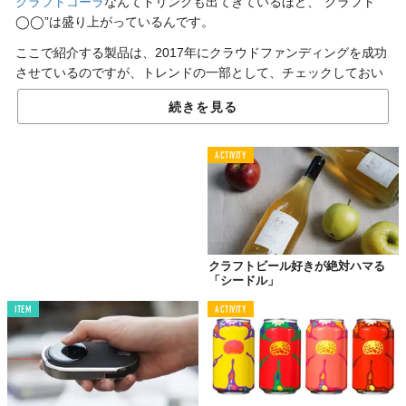
クラフトコーラ
なんてドリンクも出てきているほど、“クラフト
◯◯”は盛り上がっているんです。
ここで紹介する製品は、2017年にクラウドファンディングを成功
させているのですが、トレンドの一部として、チェックしておい
ても損はないかもしれません。リンゴから作られるアルコール飲
続きを見る
料「シードル」を自分で作れちゃうガジェット『ALCHEMA』で
す。
ACTIVITY
使い方は簡単。『ALCHEMA』に対応した専用アプリをダウンロ
ードすれば、スマホと連動できて、作る手順を細かく指示してく
れるそう。誰でもシードルを作れるってことですね。
リンゴの代わりにパイナップルやイチゴを使うことも可能だか
ら、自分だけのアルコール飲料を追求するのも楽しそうですね。
クラフトビール好きが絶対ハマる
「シードル」
ITEM
ACTIVITY