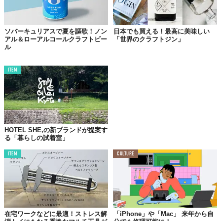
ソバーキュリアスで夏を謳歌！ノン
日本でも買える！最高に美味しい
アル＆ローアルコールクラフトビー
「世界のクラフトジン」
ル
ITEM
HOTEL SHE,の新ブランドが提案す
る「暮らしの試着室」
ITEM
CULTURE
在宅ワークなどに最適！ストレス解
「iPhone」や「Mac」 来年から自