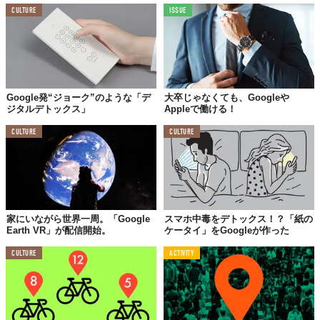
CULTURE
ISSUE
Google発“ジョーク”のような「デ
大卒じゃなくても、Googleや
ジタルデトックス」
Appleで働ける！
CULTURE
CULTURE
家にいながら世界一周。「Google
スマホ中毒をデトックス！？「紙の
Earth VR」が配信開始。
ケータイ」をGoogleが作った
CULTURE
ACTIVITY