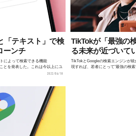
像」と「テキスト」で検
TikTokが「最強
ローンチ
る未来が近づいて
キストによって検索できる機能
TikTokとGoogleの検索エンジ
チしたことを発表した。これは今以上にユ
現すれば、若者にとって“最強の検索
2022/04/18