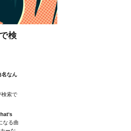
」で検
曲名なん
が検索で
hat's
になる曲
カーな