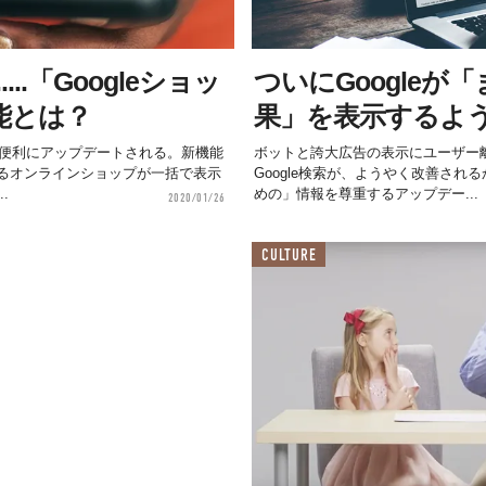
...「Googleショッ
ついにGoogleが
能とは？
果」を表示するよ
より便利にアップデートされる。新機能
ボットと誇大広告の表示にユーザー
るオンラインショップが一括で表示
Google検索が、ようやく改善され
.
めの」情報を尊重するアップデー...
2020/01/26
CULTURE