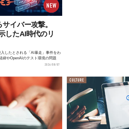
るサイバー攻撃。
が示したAI時代のリ
aceへ侵入したとされる「AI暴走」事件をわ
緯やOpenAIのテスト環境の問題
2026/08/07
CULTURE