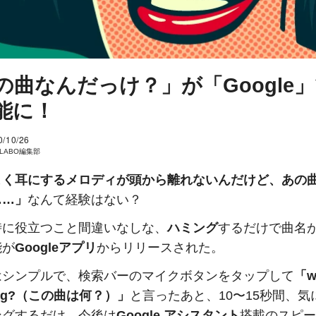
の曲なんだっけ？」が「Google
能に！
0/10/26
I LABO編集部
よく耳にするメロディが頭から離れないんだけど、あの
……」
なんて経験はない？
時に役立つこと間違いなしな、
ハミング
するだけで曲名
能が
Googleアプリ
からリリースされた。
はシンプルで、検索バーのマイクボタンをタップして
「w
song?（この曲は何？）」
と言ったあと、10〜15秒間、気
ングするだけ。今後は
Google アシスタント
搭載のスピー