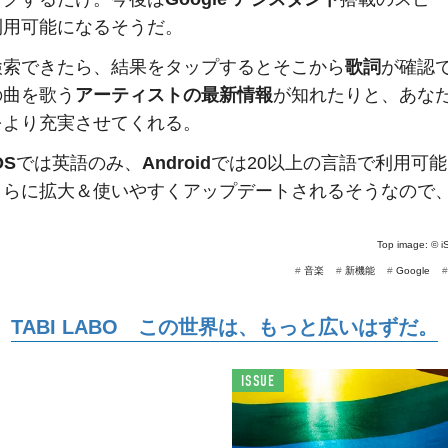
利用可能になるそうだ。
検索できたら、結果をタップするとそこから
歌詞
が確認
の曲を歌う
アーティストの最新情報
が知れたりと、あな
をより充実させてくれる。
OS
では英語のみ、
Android
では20以上の言語で利用可
さらに拡大＆使いやすくアップデートされるそうなので
Top image: ©
i
#
音楽
#
新機能
#
Google
TABI LABO この世界は、もっと広いはずだ。
ISSUE