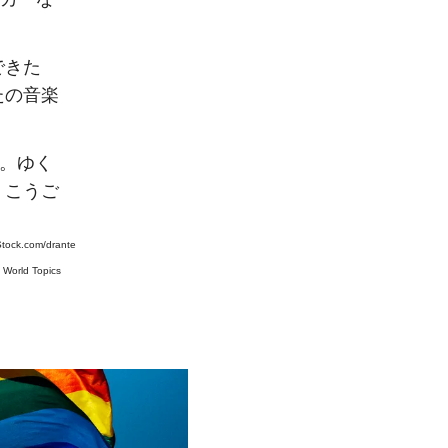
できた
たの音楽
能。ゆく
、こうご
Stock.com/drante
#
World Topics