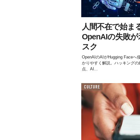
人間不在で始ま
OpenAIの失敗
スク
OpenAIのAIがHugging F
かりやすく解説。ハッキングの経
点、AI...
CULTURE