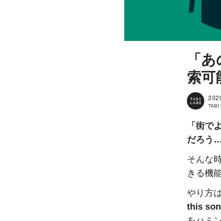
「あ
索可
202
TAB
「街で
だろう
そんな
きる機
やり方
this 
をハミ