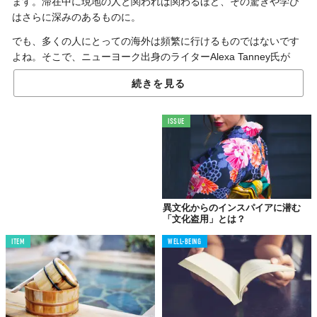
ます。滞在中に現地の人と関われば関わるほど、その驚きや学び
はさらに深みのあるものに。
でも、多くの人にとっての海外は頻繁に行けるものではないです
よね。そこで、ニューヨーク出身のライターAlexa Tanney氏が
「
Elite Daily
」に寄稿したこの
記事
を紹介します。国籍の異なる人
続きを見る
と付き合うメリットを知れば、もう海外に行く必要なんてな
い！？
ISSUE
異文化からのインスパイアに潜む
「文化盗用」とは？
ITEM
WELL-BEING