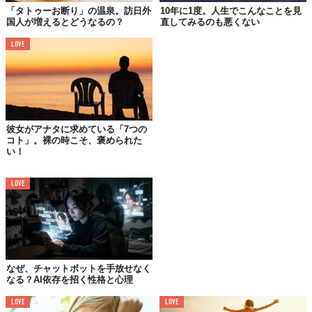
「タトゥーお断り」の温泉。訪日外
10年に1度。人生でこんなことを見
国人が増えるとどうなるの？
直してみるのも悪くない
異なる文化圏の出身者と付き合うと、「全く新しい世界を見る視
点」を養うことができる。例えば、食生活や宗教、価値観の違い
LOVE
などがそう。
私はヨーロッパ中をバックパッカーとして旅したいと強く考えて
いた。もちろん、旅が好きということもあるが、本当の理由は新
しい文化に強く惹かれていたから。でも、夢を叶えることはでき
なかった。その代わりに、「
恋愛
を通じて異文化を楽しむ」こと
彼女がアナタに求めている「7つの
にしたのだ。
コト」。裸の時こそ、褒められた
い！
自分とは全く違った環境で生まれ育った親友と恋に落ちた。私は
アメリカの伝統的ユダヤ系家庭に育ち、彼はギリシャ系アメリカ
LOVE
人だった。自分と全く違う世界の人と付き合うことは、私の視野
を広げただけでなく、人生を輝かしいものにしてくれた。
なぜ、チャットボットを手放せなく
なる？AI依存を招く性格と心理
LOVE
LOVE