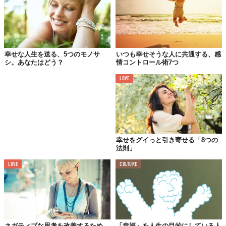
幸せな人生を送る、5つのモノサ
いつも幸せそうな人に共通する、感
シ。あなたはどう？
情コントロール術7つ
LOVE
01.
学校の授業では養えない
「会話力」が鍛えられる
幸せをグイっと引き寄せる「8つの
法則」
LOVE
CULTURE
ネガティブな思考を改善するため
「幸福」を人生の目的にしている人