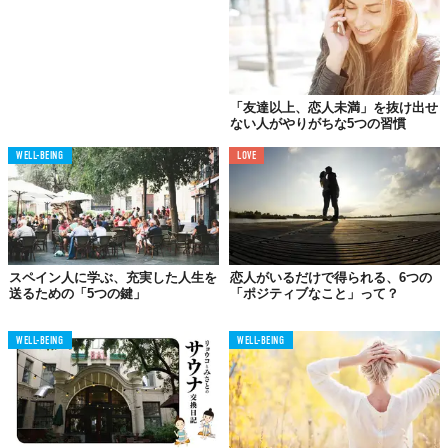
02.
どんなレストランにも負けない
エスニックフードが食べられる
どんな文化にも特別な食事があるもの。ギリシャ料理を出すレス
「友達以上、恋人未満」を抜け出せ
トランはニューヨーク中にあるが、彼の祖父母が作る料理ほど美
ない人がやりがちな5つの習慣
味しいものはない。秘伝のレシピに時間と労力、愛情が注がれ
WELL-BEING
LOVE
て、他にはない味を作り出す。
03.
社会で必要な
「忍耐」と「理解」を学べる
スペイン人に学ぶ、充実した人生を
恋人がいるだけで得られる、6つの
送るための「5つの鍵」
「ポジティブなこと」って？
WELL-BEING
WELL-BEING