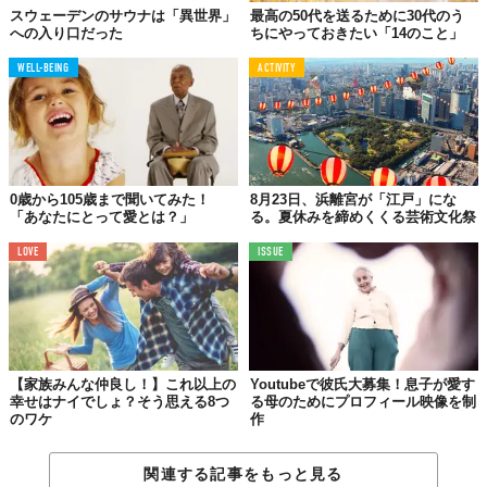
スウェーデンのサウナは「異世界」
最高の50代を送るために30代のう
への入り口だった
ちにやっておきたい「14のこと」
WELL-BEING
ACTIVITY
歴史の中で、様々なモラルや教訓と交差して作られた文化。そこ
0歳から105歳まで聞いてみた！
8月23日、浜離宮が「江戸」にな
「あなたにとって愛とは？」
る。夏休みを締めくくる芸術文化祭
から伝統を学ぶことは、とても興味深いもの。
LOVE
ISSUE
異文化の人と付き合っていて学ぶのは、「忍耐」と「理解」。特
に、社会に出ると、育ってきた環境が違う様々な人に出会う。異
なる文化にはそれぞれの規律があり、忍耐が必要になることも多
い。そうした環境で意見を交わすことに違和感を覚えず、理解し
合うための忍耐力があれば、きっと日々の生活を上手く過ごして
いけるはず。
【家族みんな仲良し！】これ以上の
Youtubeで彼氏大募集！息子が愛す
幸せはナイでしょ？そう思える8つ
る母のためにプロフィール映像を制
04.
のワケ
作
二つを融合！
自分たちだけのカルチャーを作れる
関連する記事をもっと見る