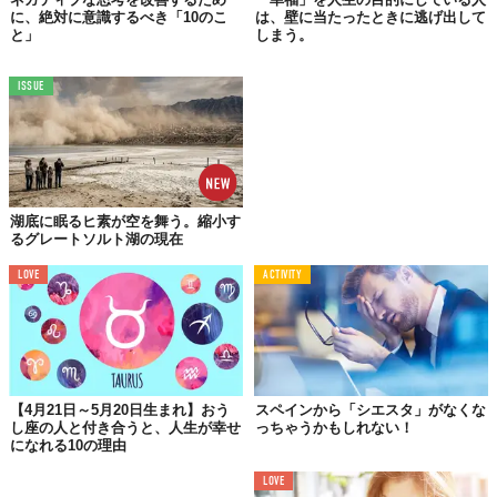
に、絶対に意識するべき「10のこ
は、壁に当たったときに逃げ出して
と」
しまう。
ISSUE
学生のうちに外国語を勉強しなければいけないのは当然のこと。
でも、単に授業を受けるだけで、ペラペラ話せるようになる人な
んていないはず。そもそも、外国語を学びたいとは思っていなか
湖底に眠るヒ素が空を舞う。縮小す
った人のほうが多いのでは。
るグレートソルト湖の現在
でも、異文化の人と付き合うと、その人の言葉を学びたくなるも
LOVE
ACTIVITY
の。ギリシャ系アメリカ人の彼と付き合い始めて、私はギリシャ
語学習用アプリをスマートフォンにダウンロードして、挨拶や簡
単な会話の練習を始めた。私にとって彼の母国語を学ぶことはと
ても重要なことだったから。
就職活動を始めると、バイリンガルということがプラスにもなっ
【4月21日～5月20日生まれ】おう
スペインから「シエスタ」がなくな
た。それだけで多くの学生に差をつけることができ、幅を広げて
し座の人と付き合うと、人生が幸せ
っちゃうかもしれない！
になれる10の理由
くれた。
LOVE