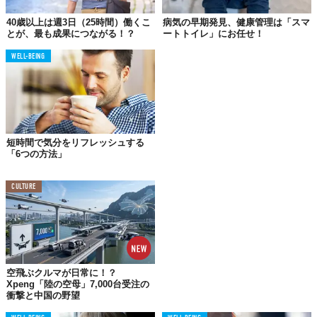
40歳以上は週3日（25時間）働くこ
病気の早期発見、健康管理は「スマ
人間は自然に属して生活しています。ビーチ、森林、滝に行くと
とが、最も成果につながる！？
ートトイレ」にお任せ！
すぐに気持ちよく感じるのは偶然ではありません。自然は地球上
WELL-BEING
で最も強力な薬の一つで、単なる目の保養以上の効果がたくさん
あるのです。
これからそのうちの7つを紹介します。
短時間で気分をリフレッシュする
「6つの方法」
CULTURE
空飛ぶクルマが日常に！？
Xpeng「陸の空母」7,000台受注の
衝撃と中国の野望