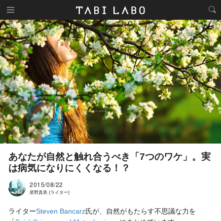
あなたが自然と触れ合うべき「7つのワケ」。実
は病気になりにくくなる！？
2015/08/22
星野真美 (ライター)
ライター
Steven Bancarz
氏が、自然がもたらす不思議な力を