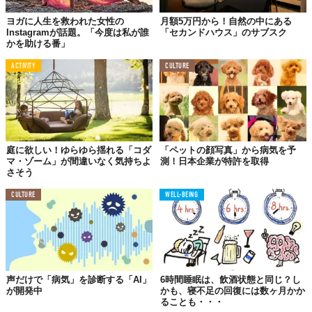
実現できる
ヨガに人生を救われた女性の
月額5万円から！自然の中にある
Instagramが話題。「今度は私が誰
「セカンドハウス」のサブスク
かを助ける番」
ACTIVITY
CULTURE
庭に欲しい！ゆらゆら揺れる「コダ
「ペットの顔写真」から病気を予
マ・ゾーム」が間違いなく気持ちよ
測！日本企業が特許を取得
さそう
CULTURE
WELL-BEING
植物や緑豊かな環境での生活は、
ストレスを減少させる
。自身の
ストレス管理の改善につながるはず。
声だけで「病気」を診断する「AI」
6時間睡眠は、飲酒状態と同じ？し
が開発中
かも、寝不足の回復には数ヶ月かか
ることも・・・
06.