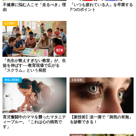
明した。
不健康に悩む人こそ「走るべき」理
「いつも疲れている人」を卒業する
由
7つのポイント
02.
ACTIVITY
ストレスホルモンを低下させる
緑が多い地域に住んでいる人は、ストレスホルモンとして知られ
ている
コルチゾールの量が少なく
、彼らが自己申告したストレス
は都市部で生活している人よりも少なかった。
「先生が教えすぎない教室」が、生
徒を伸ばす──教育現場で広がる
「スクラム」という発想
03.
“セラピスト”としての役割も
WELL-BEING
CULTURE
育児奮闘中のママを襲ったマタニテ
【新技術】涙一滴で「病気の有無」
ィーブルー。「これは心の病気で
を診断できる！
す」