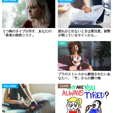
WELL-BEING
WELL-BEING
01.
心臓や肺の健康につながる！
うつ病のタイプが示す、あなたの
疲れがとれないときは要注意。副腎
「将来の病気リスク」
が弱っているサインかも…
ITEM
ブラのストレスから解放されたいあ
なたへ、「竹」からの贈り物
WELL-BEING
CULTURE
予防医学アメリカンジャーナルの
研究
で、木が消失したエリアに
住んでいると、心臓病や呼吸器疾患での死亡率が高まることが判