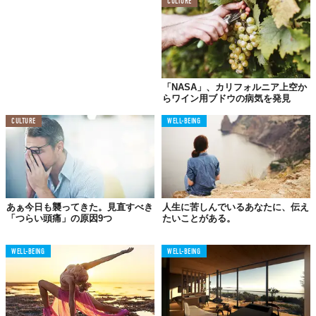
CULTURE
「NASA」、カリフォルニア上空か
らワイン用ブドウの病気を発見
自然の中を歩くこと
で、フラストレーションが減少する。そし
て、物事により没頭でき、頭がすっきりし、集中力と肯定的な感
CULTURE
WELL-BEING
情を高めることができる。
04.
睡眠特性が改善する
あぁ今日も襲ってきた。見直すべき
人生に苦しんでいるあなたに、伝え
「つらい頭痛」の原因9つ
たいことがある。
森林の中で二時間ウォーキングすると睡眠特性を改善させること
ができる。
睡眠特性とは、実際の睡眠時間や睡眠の深さ、質のこ
と。
WELL-BEING
WELL-BEING
05.
よりよいストレス管理が