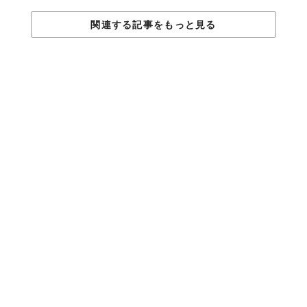
脳の疲労が減少し、
関連する記事をもっと見る
冷静でいられる
自然の中を歩くと脳の疲労が減少する。実験を行なった結果、車
の多い都市部を歩いている時の脳は、公園の中を歩いた時に比べ
て、周りに気を配り、イライラし、興奮した状態だった。
また、千葉大学の
Juyoung Lee氏
は、リラックスして森を散歩す
ることは、街中を歩くことと比較して、ストレスホルモンのコル
チゾールを12.4％、交感神経活動を7％、血圧を1.4％、心拍数を
5.8％減少させたことを発見した。
07.
病気と戦うNK細胞を
増加させる！