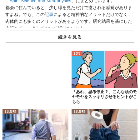
「
Spirit Science and Metaphysics
」にまとめています。
都会に住んでいると、少し緑を見ただけで癒される感覚がありま
すよね。でも、この
記事
によると精神的なメリットだけでなく、
肉体的にも多くのメリットがあるようです。研究結果を基にした
主張をチェックしておいて損はないかも。
続きを見る
LOVE
「あれ、思考停止？」こんな頭のモ
ヤモヤをスッキリさせるヒントがこ
ちら
CULTURE
CULTURE
※Written by :
Steven Bancarz