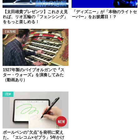
ーズ。そんな中、大会に登場したのはライトセーバーを持つふた
りの男性。
【太田雄貴プレゼンツ】これさえ見
「ディズニー」が「本物のライトセ
れば、リオ五輪の「フェンシング」
ーバー」をお披露目！？
をもっと楽しめる！
CULTURE
1927年製のパイプオルガンで『ス
ター・ウォーズ』を演奏してみた
（動画あり）
ITEM
左側はジェダイの騎士。刃が両側についている、
双刃剣型の
ライ
トセーバーを持っています。そして右側は、赤いライトセーバー
を持つシス卿に扮しているのだとか。
ボールペンの"欠点"を発明に変え
た。「エレコム×ゼブラ」5年かけ