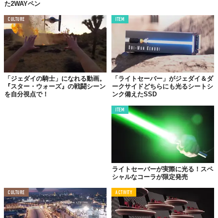
た2WAYペン
CULTURE
ITEM
「ジェダイの騎士」になれる動画。
「ライトセーバー」がジェダイ＆ダ
『スター・ウォーズ』の戦闘シーン
ークサイドどちらにも光るシートシ
を自分視点で！
ンク備えたSSD
「ブン、ブーン、ブン」激しい闘いは約2分間続きます。
ITEM
ライトセーバーが実際に光る！スペ
シャルなコーラが限定発売
CULTURE
ACTIVITY