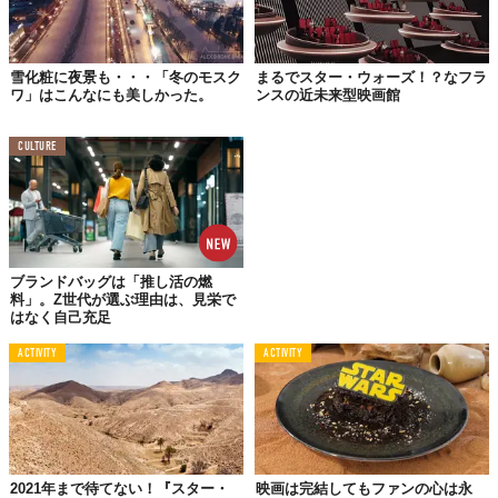
途中でお互いの剣を交換するというパフォーマンスも。
雪化粧に夜景も・・・「冬のモスク
まるでスター・ウォーズ！？なフラ
ワ」はこんなにも美しかった。
ンスの近未来型映画館
CULTURE
ブランドバッグは「推し活の燃
料」。Z世代が選ぶ理由は、見栄で
はなく自己充足
ACTIVITY
ACTIVITY
相手の動きに見事に合わせた殺陣には、あっぱれの一言。ピッタ
リと息が合っていて、まるで映画の世界。
実は彼ら、スター・ウォーズのライトセーバーを使って殺陣をす
る、プロのパフォーマーなんだとか。なんでもモスクワには、ラ
イトセーバーの使い方を教える
専門スクール
まであるそう。
2021年まで待てない！『スター・
映画は完結してもファンの心は永