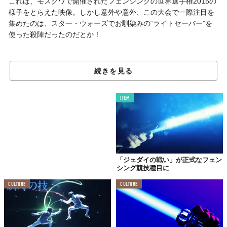
これは、モスクワで開催されたフェンシングの世界選手権2015の
様子をとらえた映像。しかし意外や意外、この大会で一際注目を
集めたのは、スター・ウォーズでお馴染みの“ライトセーバー”を
使った殺陣だったのだとか！
まるで本物！
続きを見る
ライトセーバーを使った闘い
ITEM
「ジェダイの戦い」が正式なフェン
シング競技種目に
CULTURE
CULTURE
最新作の公開を控え、世界中で盛り上がりを見せるスター・ウォ