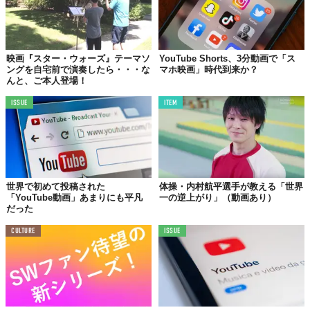
映画『スター・ウォーズ』テーマソ
YouTube Shorts、3分動画で「ス
ングを自宅前で演奏したら・・・な
マホ映画」時代到来か？
んと、ご本人登場！
ISSUE
ITEM
Licensed material used with permission by Storyful
世界で初めて投稿された
体操・内村航平選手が教える「世界
YouTube / Дмитрий Семенихин
「YouTube動画」あまりにも平凡
一の逆上がり」（動画あり）
だった
TABI LABO
CULTURE
ISSUE
この世界は、もっと広いはずだ。