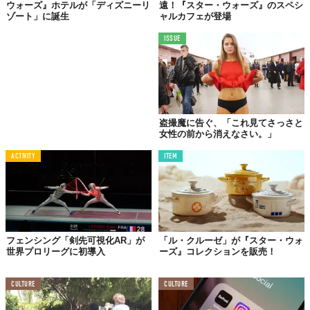
ウォーズ』ホテルが「ディズニーリ
遠！『スター・ウォーズ』のスペシ
ゾート」に誕生
ャルカフェが登場
ISSUE
盗撮魔に告ぐ、「これ見てさっさと
女性の前から消えなさい。」
ACTIVITY
ITEM
果たして、勝負の行方は…。その迫力とともに、ぜひ動画でチェ
ックしてみてください。
フェンシング「剣先可視化AR」が
「ル・クルーゼ」が『スター・ウォ
世界プロリーグに初導入
ーズ』コレクションを販売！
CULTURE
CULTURE