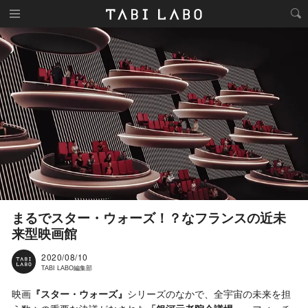
まるでスター・ウォーズ！？なフランスの近未
来型映画館
2020/08/10
TABI LABO編集部
映画
『スター・ウォーズ』
シリーズのなかで、全宇宙の未来を担