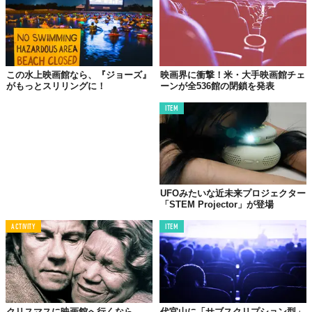
この水上映画館なら、『ジョーズ』
映画界に衝撃！米・大手映画館チェ
がもっとスリリングに！
ーンが全536館の閉鎖を発表
ITEM
UFOみたいな近未来プロジェクター
「STEM Projector」が登場
ACTIVITY
ITEM
クリスマスに映画館へ行くなら、
代官山に「サブスクリプション型」