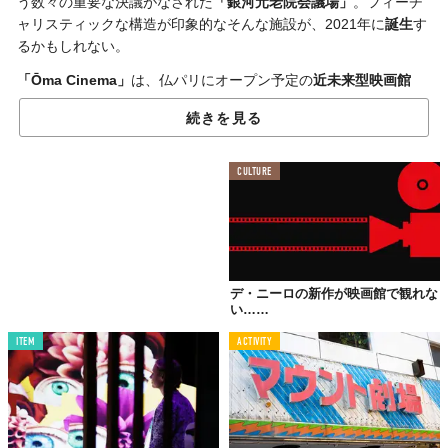
う数々の重要な決議がなされた
「銀河元老院会議場」
。フィーチ
ャリスティックな構造が印象的なそんな施設が、2021年に
誕生
す
るかもしれない。
「Ōma Cinema」
は、仏パリにオープン予定の
近未来型映画館
だ。
続きを見る
伝統的な客席の配置を廃止し、半円状に段違いで設置された
円盤
状
の各ブースには、15人ほどが座れるような作りになっている。
CULTURE
通常の映画館よりも
ソーシャルディスタンス
が保たれる構造だ。
建築デザインを手掛けたPierre Chicanは「
壮大
で
没入感
のある映
像体験を、どの座席でも感じられる」と、その斬新な構造の利点
を語る。また、テーブルサービスやVIPアクセスなど、個々に
カス
タマイズされたサービス
を受けられるのも特徴。
デ・ニーロの新作が映画館で観れな
い……
ブースという少し私的な空間で映画鑑賞できるなら、ポップコー
ンを食べる音も感動して大泣きする姿や声も気にせず、映画に集
ITEM
ACTIVITY
中できるかも。