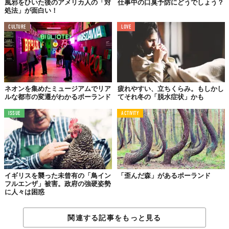
風邪をひいた後のアメリカ人の「対
仕事中の口臭予防にどうでしょう？
処法」が面白い！
CULTURE
LOVE
ネオンを集めたミュージアムでリア
疲れやすい、立ちくらみ。もしかし
ルな都市の変遷がわかるポーランド
てそれ冬の「脱水症状」かも
ISSUE
ACTIVITY
イギリスを襲った未曾有の「鳥イン
「歪んだ森」があるポーランド
フルエンザ」被害。政府の強硬姿勢
に人々は困惑
関連する記事をもっと見る