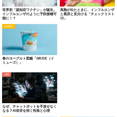
し、インフルエンザの初期症状である「微熱」を感知する、“世界
初の屋外ツール”なのです。
世界初「認知症ワクチン」が誕生。
高熱が出たときに、インフルエンザ
インフルエンザのように予防接種可
と風邪と見分ける「チェックリスト
ちなみにこの人は、少しだけ熱っぽかった様子。「気をつけ
能に！？
15」
て！」とメッセージが表示されています。確かにこう警告される
と、予防に注力し
そうな気が。
ACTIVITY
春のヨーグルト図鑑「iMUSE（イ
ミューズ）」
LOVE
サーモグラフィーを使って撮影された自身の画像を、スマホにダ
ウンロードすることも可能。上司に送って、仕事を休む根拠にも
なぜ、チャットボットを手放せなく
できるのだとか！？
なる？AI依存を招く性格と心理