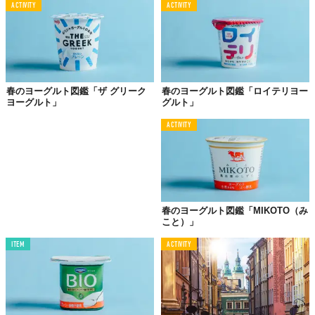
ACTIVITY
ACTIVITY
春のヨーグルト図鑑「ザ グリーク
春のヨーグルト図鑑「ロイテリヨー
ヨーグルト」
グルト」
ACTIVITY
街中でインフルエンザ予防の意識を高められる、面白い取り組み
ですよね。
Licensed material used with permission by
Saatchi & Saatchi
,
Interactive Solutions Poland
,
春のヨーグルト図鑑「MIKOTO（み
Saatchi & Saatchi Switzerland
こと）」
TABI LABO
ITEM
ACTIVITY
この世界は、もっと広いはずだ。