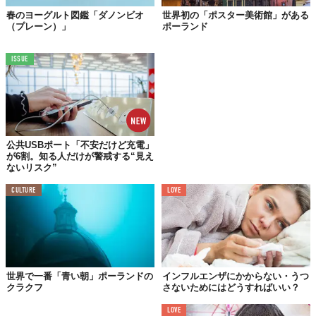
春のヨーグルト図鑑「ダノンビオ
世界初の「ポスター美術館」がある
（プレーン）」
ポーランド
ISSUE
公共USBポート「不安だけど充電」
が6割。知る人だけが警戒する“見え
ないリスク”
CULTURE
LOVE
世界で一番「青い朝」ポーランドの
インフルエンザにかからない・うつ
クラクフ
さないためにはどうすればいい？
LOVE