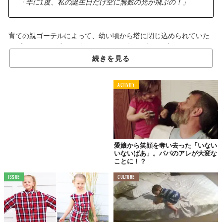
「年に1度、私の誕生日だけ空に無数の光が飛ぶの！」
育ての親ゴーテルによって、幼い頃から塔に閉じ込められていた
ラプンツェルの唯一の楽しみ。それは年に1度だけ窓から見える、
ランタンフェスティバルのような美しい景色を見ること。
続きを見る
物語では、娘のラプンツェルを奪われた王と王女が、その想いを
忘れないようにと光を飛ばすのですがーー。
ACTIVITY
とストーリーの説明はこのくらいにしておいて、その『塔の上の
ラプンツェル』の名シーンを、完全再現してしまった親子がいる
んです！
愛娘から笑顔を奪い去った「いない
いないばあ」。パパのアレが大変な
あの名シーンを
ことに！？
パパとデュエット！
ISSUE
CULTURE