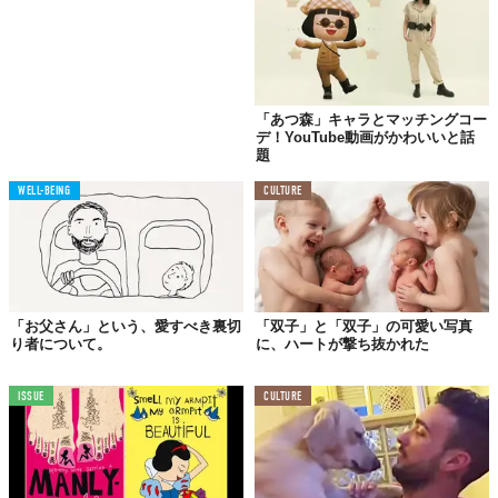
ラプンツェルと暮らすカメレオン、パスカルまでしっかり再現！
「あつ森」キャラとマッチングコー
デ！YouTube動画がかわいいと話
題
WELL-BEING
CULTURE
「お父さん」という、愛すべき裏切
「双子」と「双子」の可愛い写真
り者について。
に、ハートが撃ち抜かれた
ISSUE
CULTURE
動画は、たくさんの
練習
を経て、米ソルトレイクシティのランタ
ンフェスで撮影されました。ぜひ2人の歌声を聴いてみて！
Licensed material used with permission by
Dave Crosby