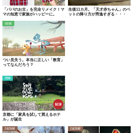
「パパのお古」を完全リメイク！マ
生後11カ月。「天才赤ちゃん」のベ
マの知恵で家族がハッピーに。
ットの降り方が秀逸すぎる・・・
ISSUE
2人が歌うのは、主題歌「I See The Light（輝く未来）」。クレア
つい見失う。本当に正しい「教育」
ちゃんの、想いたっぷりな表情がキュート！
ってなんだろう？
ITEM
京都に「家具を試して買えるホテ
ル」が誕生
CULTURE
CULTURE