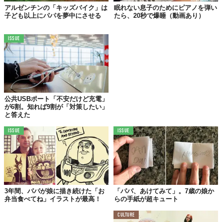
アルゼンチンの「キッズバイク」は
眠れない息子のためにピアノを弾い
子ども以上にパパを夢中にさせる
たら、20秒で爆睡（動画あり）
ISSUE
フリン・ライダーに扮するパパ。
ちょっとベストがきつかったけどね。
公共USBポート「不安だけど充電」
が6割。知れば9割が「対策したい」
と答えた
そんなお茶目さを感じさせない、パパの歌声も素敵なんです。
ISSUE
ISSUE
3年間、パパが娘に描き続けた「お
「パパ、あけてみて」。7歳の娘か
弁当食べてね」イラストが最高！
らの手紙が超キュート
CULTURE