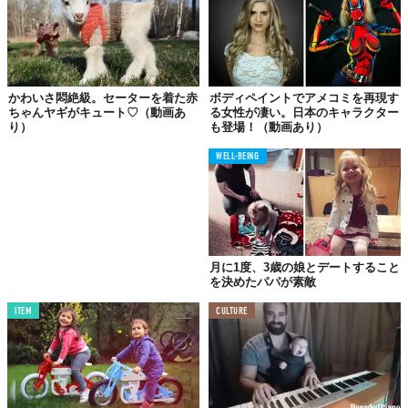
かわいさ悶絶級。セーターを着た赤
ボディペイントでアメコミを再現す
ちゃんヤギがキュート♡（動画あ
る女性が凄い。日本のキャラクター
り）
も登場！（動画あり）
WELL-BEING
月に1度、3歳の娘とデートすること
を決めたパパが素敵
ITEM
CULTURE