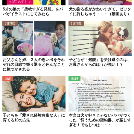
TABI LABO
5才の娘の「柔軟すぎる発想」をパ
犬の謝る姿がかわいすぎて、ゼッタ
パがイラストにしてみたら…
イに許しちゃう・・・（動画あり）
この世界は、もっと広いはずだ。
CULTURE
CULTURE
お父さんと娘。２人の思い出をそれ
子どもが「知能」を受け継ぐのは、
ぞれの目線で振り返ると色んなこと
お母さんからのほうが強い！？
に気づかされる・・・
LOVE
ISSUE
子どもを「愛され経験豊富な人」に
本当は犬が好きじゃないパパがつく
育てる10の方法
った「飼うための契約書」が厳しす
ぎる！でもじつは・・・