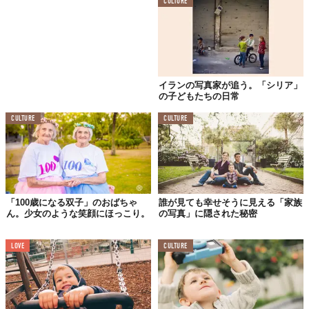
CULTURE
イランの写真家が追う。「シリア」
今は幸せいっぱいのファミリーですが、出産前は不安ばかり。
の子どもたちの日常
CULTURE
CULTURE
「小さな命が、無事に私たちの元へ生まれてきますよう
に…」
お腹のなかの赤ちゃんの元気な誕生を、精一杯に祈る日々も。
「100歳になる双子」のおばちゃ
誰が見ても幸せそうに見える「家族
ん。少女のような笑顔にほっこり。
の写真」に隠された秘密
LOVE
CULTURE