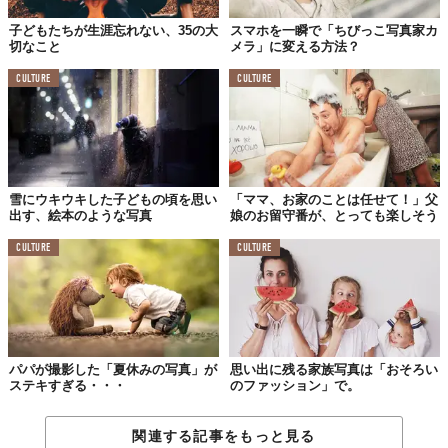
子どもたちが生涯忘れない、35の大
スマホを一瞬で「ちびっこ写真家カ
切なこと
メラ」に変える方法？
CULTURE
CULTURE
雪にウキウキした子どもの頃を思い
「ママ、お家のことは任せて！」父
出す、絵本のような写真
娘のお留守番が、とっても楽しそう
CULTURE
CULTURE
パパが撮影した「夏休みの写真」が
思い出に残る家族写真は「おそろい
ステキすぎる・・・
のファッション」で。
関連する記事をもっと見る