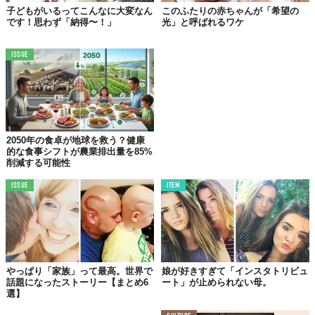
子どもがいるってこんなに大変なん
このふたりの赤ちゃんが「希望の
です！思わず「納得〜！」
光」と呼ばれるワケ
優しく包まれた生後1ヶ月ほどの妹たちを抱っこするのは、2歳の
ISSUE
NicoとSiena。
あれ？なぜか女の子の表情がムスっとしてる？
はしゃぐ両親と違って、彼女はドレスを着ての華やかな撮影に乗
り気じゃないみたい。そんなところも、なんだか微笑ましくてク
2050年の食卓が地球を救う？健康
的な食事シフトが農業排出量を85%
スッと笑ってしまいそう。
削減する可能性
ISSUE
ITEM
やっぱり「家族」って最高。世界で
娘が好きすぎて「インスタトリビュ
話題になったストーリー【まとめ6
ート」が止められない母。
選】