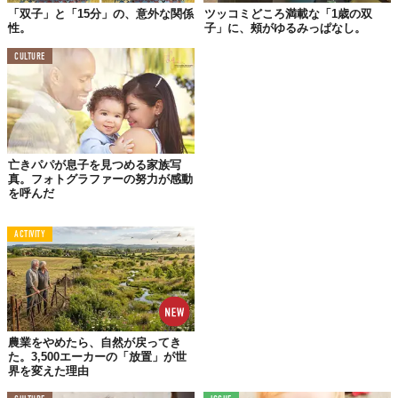
「双子」と「15分」の、意外な関係
ツッコミどころ満載な「1歳の双
性。
子」に、頰がゆるみっぱなし。
CULTURE
双子の女の子、GiaとGemmaが生まれたとき、そのあまりの可愛
さに両親は記録を残す絶好の機会だと思ったそう。
亡きパパが息子を見つめる家族写
真。フォトグラファーの努力が感動
目に入れても痛くないような、大切な存在。
を呼んだ
「親バカと思われてもいい！」ってくらいにたくさん、天使のよ
うな子どもたちをカタチにして残したくなる気持ちが伝わってき
ACTIVITY
ます。
農業をやめたら、自然が戻ってき
た。3,500エーカーの「放置」が世
界を変えた理由