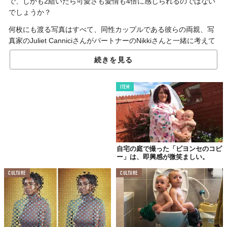
で、しかも2組いたら可愛さも愛情も4倍に感じられるのではない
でしょうか？
何枚にも渡る写真はすべて、同性カップルである彼らの両親、写
真家のJuliet CanniciさんがパートナーのNikkiさんと一緒に考えて
撮影したもの。お兄ちゃんとお姉ちゃんも双子。新たに生まれた
続きを見る
ベイビーも双子。家族の心は、多くの幸せで溢れています。
素晴らしくキュートな顔を見て、こちらも思わず微笑んでしまい
ITEM
ますよね。
まさに天使。
2組の双子が可愛すぎる
自宅の庭で撮った「ビヨンセのコピ
ー」は、即興感が微笑ましい。
CULTURE
CULTURE