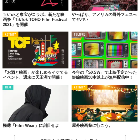
TikTokと東宝がコラボ。新たな映
やっぱり、アメリカの野外フェスっ
画祭「TikTok TOHO Film Festival
てヤバい
【ニューヨーク】
2021」を開催
ACTIVITY
CULTURE
「お酒と映画」が楽しめるイケてる
今年の「SXSW」で上映予定だった
イベント、週末に天王洲で開催！
短編映画50本以上が無料配信中！
ITEM
ACTIVITY
摩天楼の中の映画館！
極薄「Film Wear」に刮目せよ
屋外映画祭に行こう。
【ロサンゼルス】