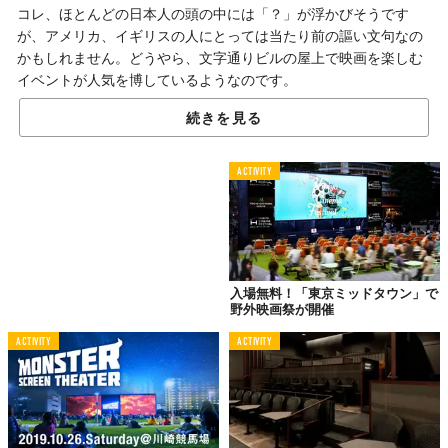
コレ、ほとんどの日本人の頭の中には「？」が浮かびそうです
が、アメリカ、イギリスの人にとっては当たり前の謳い文句なの
かもしれません。どうやら、文字通りビルの屋上で映画を楽しむ
イベントが人気を博しているようなのです。
続きを見る
夜風に吹かれながら
映画鑑賞なんてどう？
ACTIVITY
入場無料！「東京ミッドタウン」で
野外映画祭が開催
ACTIVITY
ACTIVITY