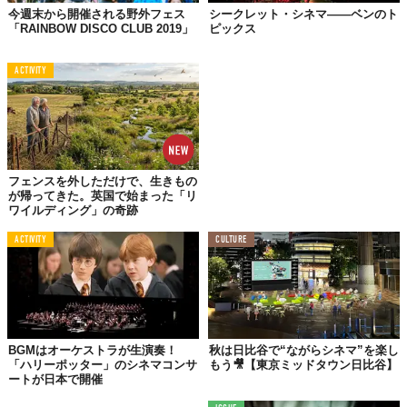
今週末から開催される野外フェス
シークレット・シネマ――ベンのト
「RAINBOW DISCO CLUB 2019」
ピックス
ACTIVITY
フェンスを外しただけで、生きもの
が帰ってきた。英国で始まった「リ
ワイルディング」の奇跡
ACTIVITY
CULTURE
BGMはオーケストラが生演奏！
秋は日比谷で“ながらシネマ”を楽し
「ハリーポッター」のシネマコンサ
もう🎥【東京ミッドタウン日比谷】
ートが日本で開催