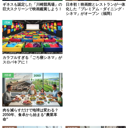
ギネスも認定した「川崎競馬場」の
日本初！映画館とレストランが一体
巨大スクリーンで映画鑑賞しよう！
化した「プレミアム・ダイニング・
シネマ」がオープン（福岡）
ITEM
カラフルすぎる「ごろ寝シネマ」が
スロバキアに！
まったく新しい野外シネマ体験を提供してくれる「ROOFTOP
ISSUE
FILM CLUB」。現在、ロンドン、ニューヨーク、ロサンゼルス、
シカゴの4都市で開催されています。
大型ビジョンを設置し、並べられたイスに座って映画鑑賞。都会
だと音が聴こえにくいのでは？なんて思ってしまうものの、ノイ
ズキャンセリングのヘッドホンでバッチリ対応できるそうです
肉を減らすだけで地球は変わる？
よ。
2050年、食卓から始まる“農業革
命”
以下はその実際の様子。スケジュールを確認したところ、だいた
いが20時台に開始。夜風に吹かれながら映画を楽しめるなんて、