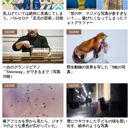
見上げていては絶対に見逃してしま
「世の中、マジメな写真が多すぎな
う。バルセロナ「足元の芸術」22枚
い？」。遊びたくなってしまったフ
ォトグラファー
CULTURE
CULTURE
一台のグランドピアノ
野生動物の世界を写した「9枚の写
「Steinway」ができるまで（写真
真」
39枚）
CULTURE
CULTURE
ドイツ・ベルリン
シュプレードライエック
南アフリカを空から見たら、ジオラ
雪にウキウキした子どもの頃を思い
マのような景色が広がっていた。
出す、絵本のような写真