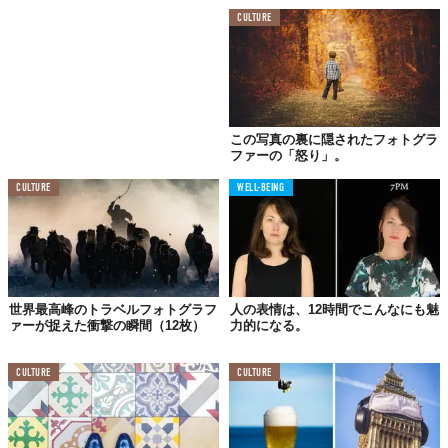
ドイツ・ベルリン
CULTURE
テンポドローム
この写真の裏に隠されたフォトグラ
ファーの「怒り」。
CULTURE
WELL-BEING
世界最高峰のトラベルフォトグラフ
人の表情は、12時間でこんなにも魅
ァーが捉えた衝撃の瞬間（12枚）
力的になる。
CULTURE
CULTURE
ドイツ・ベルリン
シェル・ハウス