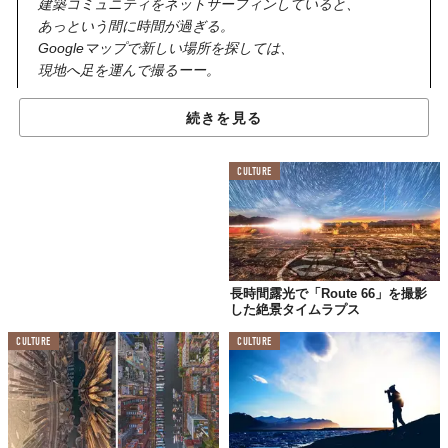
建築コミュニティをネットサーフィンしていると、
あっという間に時間が過ぎる。
Googleマップで新しい場所を探しては、
現地へ足を運んで撮るーー。
続きを見る
と、ドイツ人フォトグラファーのトビアス。ここで紹介する写真
は、1枚につき8分間ほど露光して撮影し、詳細がくっきりわかる
ように加工したものだそうだ。建築美を強調して見せたいと
CULTURE
「
BoredPanda
」にコメント。エッジがききまくりなので、実物
を見たことがある人でもきっと驚く。
ドイツ・ケルン
長時間露光で「Route 66」を撮影
セントラル・モスク
した絶景タイムラプス
CULTURE
CULTURE