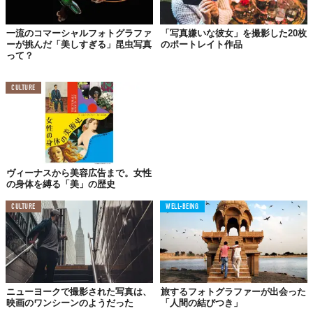
一流のコマーシャルフォトグラファ
「写真嫌いな彼女」を撮影した20枚
ーが挑んだ「美しすぎる」昆虫写真
のポートレイト作品
ドイツ・ベルリン
って？
リエージュ＝ギユマン駅
CULTURE
ヴィーナスから美容広告まで。女性
の身体を縛る「美」の歴史
CULTURE
WELL-BEING
ニューヨークで撮影された写真は、
旅するフォトグラファーが出会った
映画のワンシーンのようだった
「人間の結びつき」